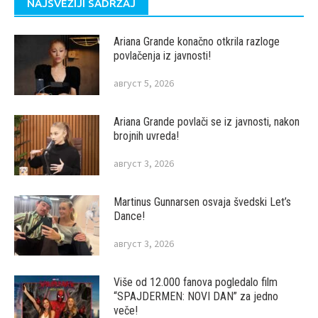
NAJSVEŽIJI SADRŽAJ
Ariana Grande konačno otkrila razloge
povlačenja iz javnosti!
август 5, 2026
Ariana Grande povlači se iz javnosti, nakon
brojnih uvreda!
август 3, 2026
Martinus Gunnarsen osvaja švedski Let’s
Dance!
август 3, 2026
Više od 12.000 fanova pogledalo film
“SPAJDERMEN: NOVI DAN” za jedno
veče!