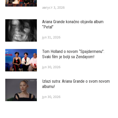
август 3, 2026
Ariana Grande konačno objavila album
“Petal”
јул 31, 2026
Tom Holland o novom “Spajdermenu”:
Svaki film je bolji sa Zendayom!
јул 30, 2026
Izlazi sutra: Ariana Grande o svom novom
albumu!
јул 30, 2026