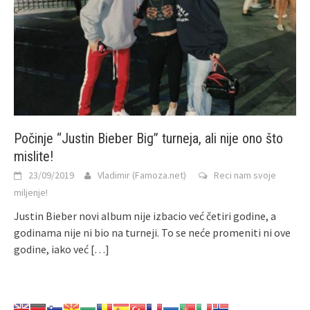
Počinje “Justin Bieber Big” turneja, ali nije ono što
mislite!
23/09/2019
Vladimir (Famoza.net)
Reci nam svoje
miljenje!
Justin Bieber novi album nije izbacio već četiri godine, a
godinama nije ni bio na turneji. To se neće promeniti ni ove
godine, iako već
[…]