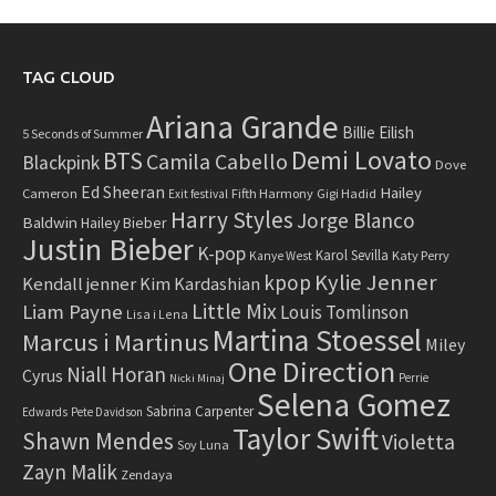
TAG CLOUD
Ariana Grande
Billie Eilish
5 Seconds of Summer
Demi Lovato
BTS
Camila Cabello
Blackpink
Dove
Ed Sheeran
Hailey
Cameron
Fifth Harmony
Gigi Hadid
Exit festival
Harry Styles
Jorge Blanco
Baldwin
Hailey Bieber
Justin Bieber
K-pop
Karol Sevilla
Katy Perry
Kanye West
Kylie Jenner
kpop
Kendall jenner
Kim Kardashian
Little Mix
Liam Payne
Louis Tomlinson
Lisa i Lena
Martina Stoessel
Marcus i Martinus
Miley
One Direction
Niall Horan
Cyrus
Perrie
Nicki Minaj
Selena Gomez
Sabrina Carpenter
Edwards
Pete Davidson
Taylor Swift
Shawn Mendes
Violetta
Soy Luna
Zayn Malik
Zendaya