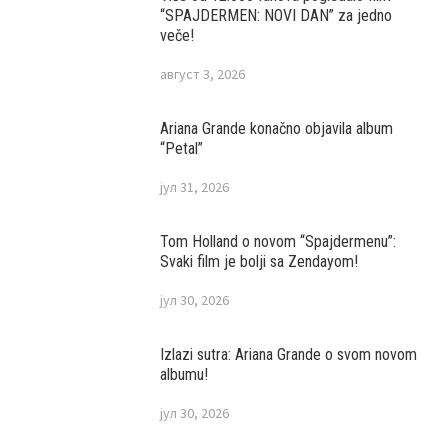
“SPAJDERMEN: NOVI DAN” za jedno
veče!
август 3, 2026
Ariana Grande konačno objavila album
“Petal”
јул 31, 2026
Tom Holland o novom “Spajdermenu”:
Svaki film je bolji sa Zendayom!
јул 30, 2026
Izlazi sutra: Ariana Grande o svom novom
albumu!
јул 30, 2026