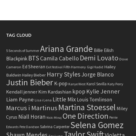
TAG CLOUD
Ariana Grande
Billie Eilish
5 Seconds of Summer
Demi Lovato
BTS
Camila Cabello
Blackpink
Dove
Ed Sheeran
Hailey
Cameron
Fifth Harmony
Gigi Hadid
Exit festival
Harry Styles
Jorge Blanco
Baldwin
Hailey Bieber
Justin Bieber
K-pop
Karol Sevilla
Katy Perry
Kanye West
Kylie Jenner
kpop
Kendall jenner
Kim Kardashian
Little Mix
Liam Payne
Louis Tomlinson
Lisa i Lena
Martina Stoessel
Marcus i Martinus
Miley
One Direction
Niall Horan
Cyrus
Perrie
Nicki Minaj
Selena Gomez
Sabrina Carpenter
Edwards
Pete Davidson
Taylor Swift
Shawn Mendes
Violetta
Soy Luna