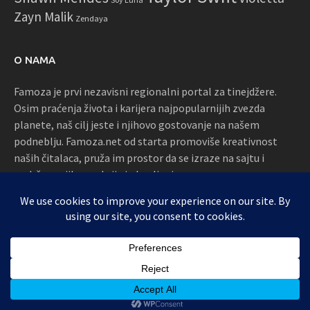
Zayn Malik
Zendaya
O NAMA
Famoza je prvi nezavisni regionalni portal za tinejdžere.
Osim praćenja života i karijera najpopularnijih zvezda
planete, naš cilj jeste i njihovo gostovanje na našem
podneblju. Famoza.net od starta promoviše kreativnost
naših čitalaca, pruža im prostor da se izraze na sajtu i
podržava njihove akcije i okupljanja
Proudly powered by WordPress
|
Theme: Awaken by
ThemezHut
.