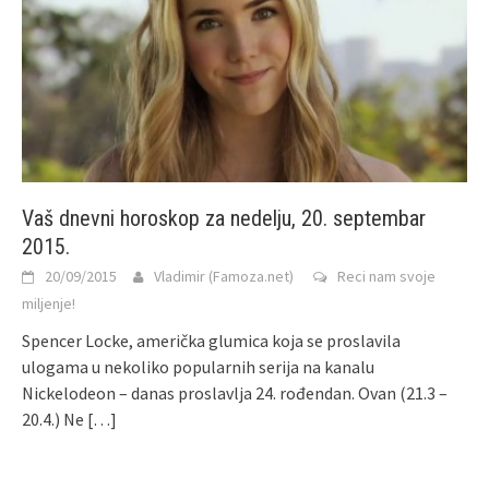
Vaš dnevni horoskop za nedelju, 20. septembar
2015.
20/09/2015
Vladimir (Famoza.net)
Reci nam svoje
miljenje!
Spencer Locke, američka glumica koja se proslavila
ulogama u nekoliko popularnih serija na kanalu
Nickelodeon – danas proslavlja 24. rođendan. Ovan (21.3 –
20.4.) Ne
[…]