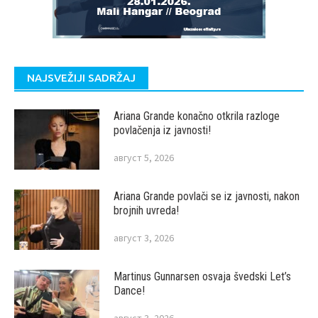
NAJSVEŽIJI SADRŽAJ
Ariana Grande konačno otkrila razloge
povlačenja iz javnosti!
август 5, 2026
Ariana Grande povlači se iz javnosti, nakon
brojnih uvreda!
август 3, 2026
Martinus Gunnarsen osvaja švedski Let’s
Dance!
август 3, 2026