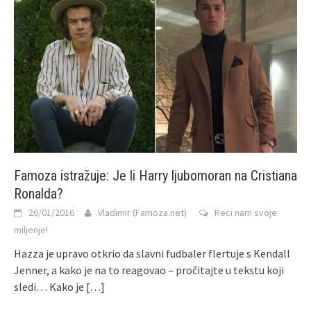
Famoza istražuje: Je li Harry ljubomoran na Cristiana
Ronalda?
26/01/2016
Vladimir (Famoza.net)
Reci nam svoje
miljenje!
Hazza je upravo otkrio da slavni fudbaler flertuje s Kendall
Jenner, a kako je na to reagovao – pročitajte u tekstu koji
sledi… Kako je
[…]