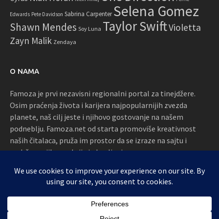
Selena Gomez
Sabrina Carpenter
Edwards
Pete Davidson
Taylor Swift
Shawn Mendes
Violetta
Soy Luna
Zayn Malik
Zendaya
O NAMA
Famoza je prvi nezavisni regionalni portal za tinejdžere.
Osim praćenja života i karijera najpopularnijih zvezda
planete, naš cilj jeste i njihovo gostovanje na našem
podneblju. Famoza.net od starta promoviše kreativnost
naših čitalaca, pruža im prostor da se izraze na sajtu i
podržava njihove akcije i okupljanja
Proudly powered by WordPress
|
Theme: Awaken by
ThemezHut
.