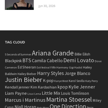
јул 30, 2026
TAG CLOUD
Ariana Grande
Billie Eilish
5 Seconds of Summer
Demi Lovato
BTS
Camila Cabello
Blackpink
Dove
Ed Sheeran
Hailey
Cameron
Fifth Harmony
Gigi Hadid
Exit festival
Harry Styles
Jorge Blanco
Baldwin
Hailey Bieber
Justin Bieber
K-pop
Karol Sevilla
Katy Perry
Kanye West
Kylie Jenner
kpop
Kendall jenner
Kim Kardashian
Little Mix
Liam Payne
Louis Tomlinson
Lisa i Lena
Martina Stoessel
Marcus i Martinus
Miley
One Direction
Niall Horan
Cyrus
Perrie
Nicki Minaj