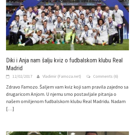
Diki i Anja nam šalju kviz o fudbalskom klubu Real
Madrid
12/02/2017
Vladimir (Famoza.net)
Comments (6)
Zdravo Famozo. Šaljem vam kviz koji sam pravila zajedno sa
drugaricom Anjom. U njemu smo postavljale pitanja o
našem omiljenom fudbalskom klubu Real Madridu. Nadam
[…]