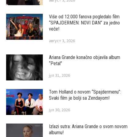
Više od 12.000 fanova pogledalo film
“SPAJDERMEN: NOVI DAN” za jedno
veče!
август 3, 2026
Ariana Grande konačno objavila album
“Petal”
јул 31, 2026
Tom Holland o novom “Spajdermenu”:
Svaki film je bolji sa Zendayom!
јул 30, 2026
Izlazi sutra: Ariana Grande o svom novom
albumu!