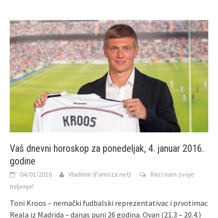
Vaš dnevni horoskop za ponedeljak, 4. januar 2016.
godine
04/01/2016
Vladimir (Famoza.net)
Reci nam svoje
miljenje!
Toni Kroos – nemački fudbalski reprezentativac i prvotimac
Reala iz Madrida – danas puni 26 godina. Ovan (21.3 – 20.4.)