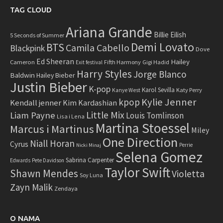
TAG CLOUD
Ariana Grande
Billie Eilish
5 Seconds of Summer
Demi Lovato
BTS
Camila Cabello
Blackpink
Dove
Ed Sheeran
Hailey
Cameron
Fifth Harmony
Gigi Hadid
Exit festival
Harry Styles
Jorge Blanco
Baldwin
Hailey Bieber
Justin Bieber
K-pop
Karol Sevilla
Katy Perry
Kanye West
Kylie Jenner
kpop
Kendall jenner
Kim Kardashian
Little Mix
Liam Payne
Louis Tomlinson
Lisa i Lena
Martina Stoessel
Marcus i Martinus
Miley
One Direction
Niall Horan
Cyrus
Perrie
Nicki Minaj
Selena Gomez
Sabrina Carpenter
Edwards
Pete Davidson
Taylor Swift
Shawn Mendes
Violetta
Soy Luna
Zayn Malik
Zendaya
O NAMA