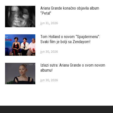
Ariana Grande konačno objavila album
“Petal”
јул 31, 2026
Tom Holland o novom “Spajdermenu”:
Svaki film je bolji sa Zendayom!
јул 30, 2026
Izlazi sutra: Ariana Grande o svom novom
albumu!
јул 30, 2026