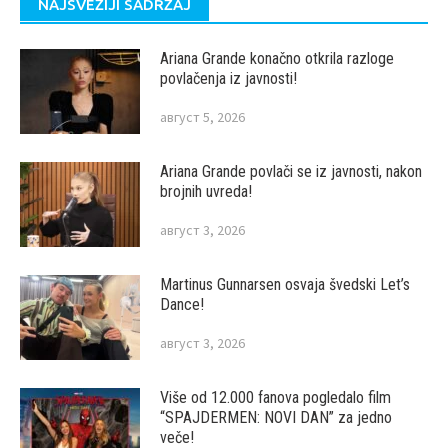
NAJSVEŽIJI SADRŽAJ
Ariana Grande konačno otkrila razloge
povlačenja iz javnosti!
август 5, 2026
Ariana Grande povlači se iz javnosti, nakon
brojnih uvreda!
август 3, 2026
Martinus Gunnarsen osvaja švedski Let’s
Dance!
август 3, 2026
Više od 12.000 fanova pogledalo film
“SPAJDERMEN: NOVI DAN” za jedno
veče!