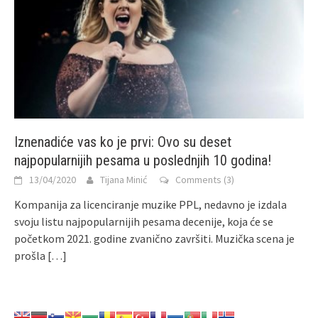
Iznenadiće vas ko je prvi: Ovo su deset
najpopularnijih pesama u poslednjih 10 godina!
13/04/2020
Tijana Minić
Comments (3)
Kompanija za licenciranje muzike PPL, nedavno je izdala
svoju listu najpopularnijih pesama decenije, koja će se
početkom 2021. godine zvanično završiti. Muzička scena je
prošla
[…]