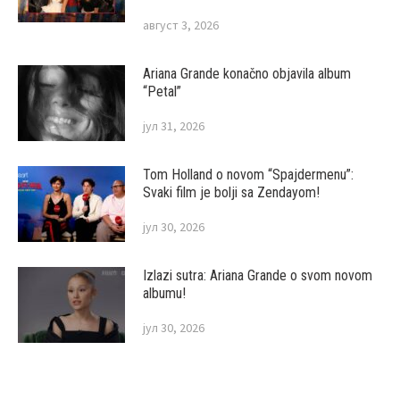
август 3, 2026
Ariana Grande konačno objavila album
“Petal”
јул 31, 2026
Tom Holland o novom “Spajdermenu”:
Svaki film je bolji sa Zendayom!
јул 30, 2026
Izlazi sutra: Ariana Grande o svom novom
albumu!
јул 30, 2026