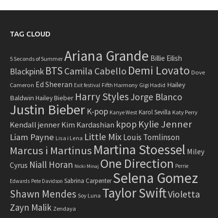
TAG CLOUD
Ariana Grande
Billie Eilish
5 Seconds of Summer
Demi Lovato
BTS
Camila Cabello
Blackpink
Dove
Ed Sheeran
Hailey
Cameron
Fifth Harmony
Gigi Hadid
Exit festival
Harry Styles
Jorge Blanco
Baldwin
Hailey Bieber
Justin Bieber
K-pop
Karol Sevilla
Katy Perry
Kanye West
Kylie Jenner
kpop
Kendall jenner
Kim Kardashian
Little Mix
Liam Payne
Louis Tomlinson
Lisa i Lena
Martina Stoessel
Marcus i Martinus
Miley
One Direction
Niall Horan
Cyrus
Perrie
Nicki Minaj
Selena Gomez
Sabrina Carpenter
Edwards
Pete Davidson
Taylor Swift
Shawn Mendes
Violetta
Soy Luna
Zayn Malik
Zendaya