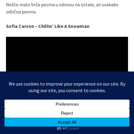
Nešto malo brža pesma u odnosu na ostale, ali svakako
odlična pesma.
Sofia Carson – Chillin’ Like A Snowman