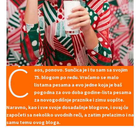
Ć
aos, ponovo. Sunčica je i tu sam sa svojim
75. blogom po redu. Vraćamo se malo
listama pesama a evo jedne koja je baš
pogodna za ovo doba godine-lista pesama
za novogodišnje praznike i zimu uopšte.
Naravno, kao i sve svoje dosadašnje blogove, i ovaj ću
započeti sa nekoliko uvodnih reči, a zatim prelazimo i na
samu temu ovog bloga.