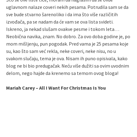
uglavnom nalaze coveri nekih pesama. Potrudila sam se da
sve bude stvarno šarenoliko i da ima što više različitih
izvođača, pa se nadam da će vam se ova lista svideti.
Iskreno, ja nekad slušam ovakve pesme i tokom leta…
Neobična navika, znam. No dobro. Za ovo doba godine je, po
mom mišljenju, pun pogodak. Pred vama je 25 pesama koje
su, kao što sam već rekla, neke coveri, neke nisu, no u
svakom slučaju, tema je ova. Nisam ih puno opisivala, kako
blog ne bi bio predugačak. Neću više dužiti sa ovim uvodnim
delom, nego hajde da krenemo sa temom ovog bloga!
Mariah Carey – All I Want For Christmas Is You