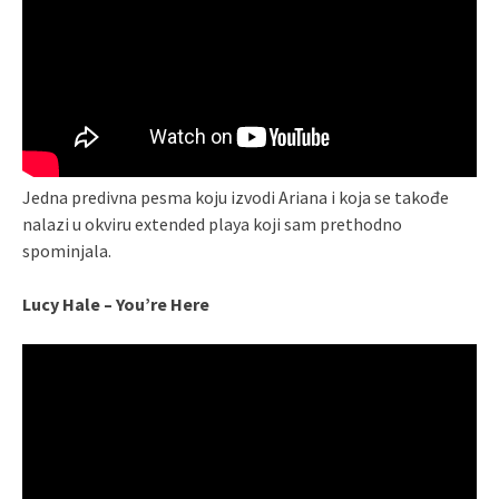
Jedna predivna pesma koju izvodi Ariana i koja se takođe
nalazi u okviru extended playa koji sam prethodno
spominjala.
Lucy Hale – You’re Here