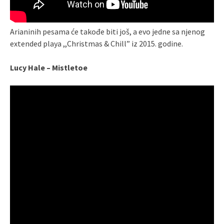
Arianinih pesama će takođe biti još, a evo jedne sa njenog
extended playa ,,Christmas & Chill” iz 2015. godine.
Lucy Hale – Mistletoe