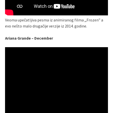
Veoma upečatljiva pesma iz animiranog filma ,,Frozen” a
evo nešto malo drugačije verzije iz 2014. godine.
Ariana Grande – December