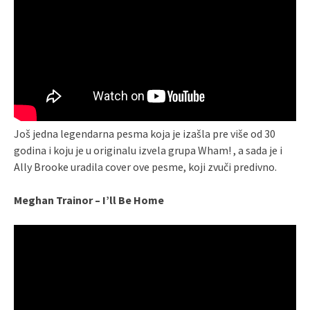
Još jedna legendarna pesma koja je izašla pre više od 30
godina i koju je u originalu izvela grupa Wham! , a sada je i
Ally Brooke uradila cover ove pesme, koji zvuči predivno.
Meghan Trainor – I’ll Be Home