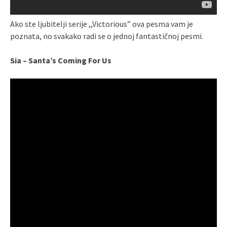
Ako ste ljubitelji serije ,,Victorious” ova pesma vam je
poznata, no svakako radi se o jednoj fantastičnoj pesmi.
Sia – Santa’s Coming For Us