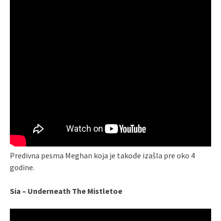
Predivna pesma Meghan koja je takođe izašla pre oko 4
godine.
Sia – Underneath The Mistletoe