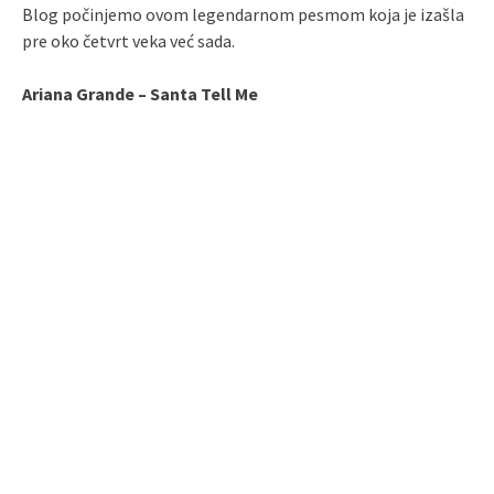
Blog počinjemo ovom legendarnom pesmom koja je izašla
pre oko četvrt veka već sada.
Ariana Grande – Santa Tell Me