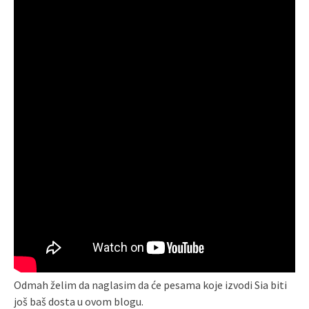
Odmah želim da naglasim da će pesama koje izvodi Sia biti
još baš dosta u ovom blogu.