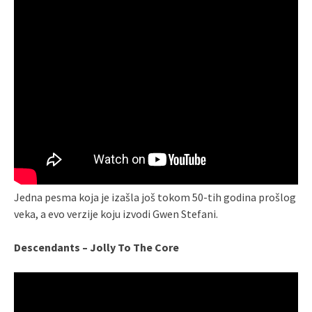
Jedna pesma koja je izašla još tokom 50-tih godina prošlog
veka, a evo verzije koju izvodi Gwen Stefani.
Descendants – Jolly To The Core