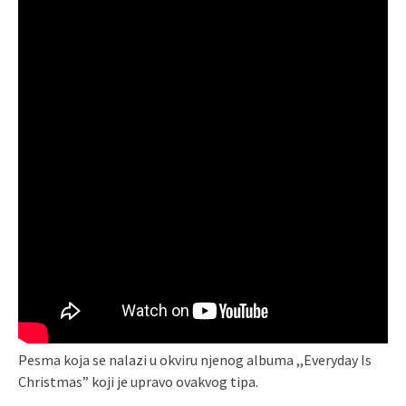
Pesma koja se nalazi u okviru njenog albuma ,,Everyday Is
Christmas” koji je upravo ovakvog tipa.