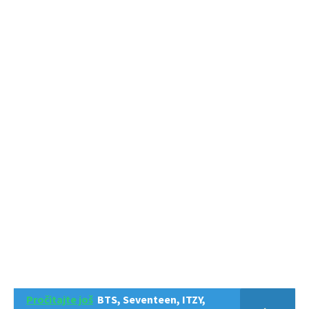
Pročitajte još
BTS, Seventeen, ITZY,