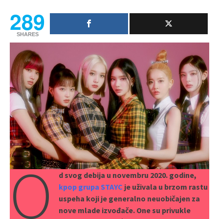
289
SHARES
O
d svog debija u novembru 2020. godine,
kpop grupa STAYC
je uživala u brzom rastu
uspeha koji je generalno neuobičajen za
nove mlade izvođače. One su privukle