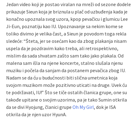
Jedan video koji je postao viralan na mreži od sezone dodele
prikazuje Sieun koja je briznula u plač od uzbuđenja kada je
konačno upoznala svog uzora, kpop pevačicu i glumicu Lee
Ji-Eun, poznatiju kao IU. Upoznavanje sa nekim kome se
toliko divimo je velika čast, a Sieun je povodom toga rekla
sledeće: “Šteta, jer se osećam kao da zbog plakanja nisam
uspela da je pozdravim kako treba, ali retrospektivno,
mislim da sada shvatam zašto sam tako jako plakala. Od
malena sam išla na njene koncerte, stalno slušala njenu
muziku i počela da sanjam da postanem pevačica zbog IU.
Nadam se da ću u budućnosti biti slična umetnica koja
svojom muzikom može pozitivno uticati na druge. Uvek ću
te podržavati, IU!” Što se tiče ostalih članica grupe, one su
takođe upitane o svojim uzorima, pa je tako Sumin otkrila
da se divi Hyojung, članici grupe
Oh My Girl
, dok je ISA
otkrila da je njen uzor HyunA.