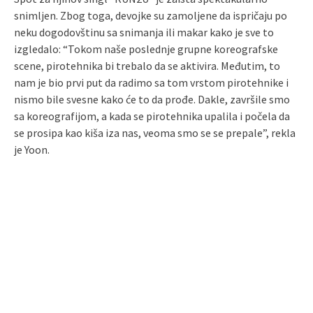
snimljen. Zbog toga, devojke su zamoljene da ispričaju po
neku dogodovštinu sa snimanja ili makar kako je sve to
izgledalo: “Tokom naše poslednje grupne koreografske
scene, pirotehnika bi trebalo da se aktivira. Međutim, to
nam je bio prvi put da radimo sa tom vrstom pirotehnike i
nismo bile svesne kako će to da prođe. Dakle, završile smo
sa koreografijom, a kada se pirotehnika upalila i počela da
se prosipa kao kiša iza nas, veoma smo se se prepale”, rekla
je Yoon.