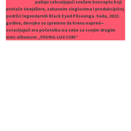
pažnju zahvaljujući svežem konceptu koji
privlače tinejdžere, zabavnim singlovima i produkcijskoj
podršci legendarnih ​​Black Eyed Pilseunga. Sada, 2022.
godine, devojke su spremne da krenu napred—
ostavljajući eru početnika iza sebe sa svojim drugim
mini-albumom „YOUNG-LUV.COM.“