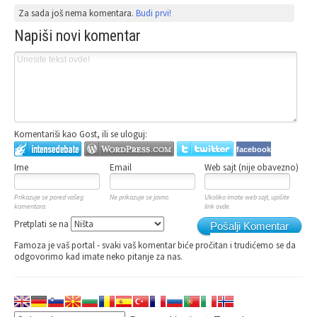
Za sada još nema komentara.
Budi prvi!
Napiši novi komentar
Komentariši kao Gost, ili se uloguj:
facebook
Ime
Email
Web sajt (nije obavezno)
Prikazuje se pored vašeg
Ne prikazuje se javno.
Ukoliko imate web sajt, upišite
komentara.
link ovde.
Pretplati se na
Pošalji Komentar
Famoza je vaš portal - svaki vaš komentar biće pročitan i trudićemo se da
odgovorimo kad imate neko pitanje za nas.