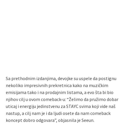
Sa prethodnim izdanjima, devojke su uspele da postignu
nekoliko impresivnih prekretnica kako na muzičkim
emisijama tako i na prodajnim listama, a evo šta bi bio
njihov cilj u ovom comeback-u: “Želimo da pružimo dobar
uticaj i energiju jedinstvenu za STAYC svima koji vide naš
nastup, a cilj nam je i da ljudi osete da nam comeback
koncept dobro odgovara”, objasnila je Seeun.