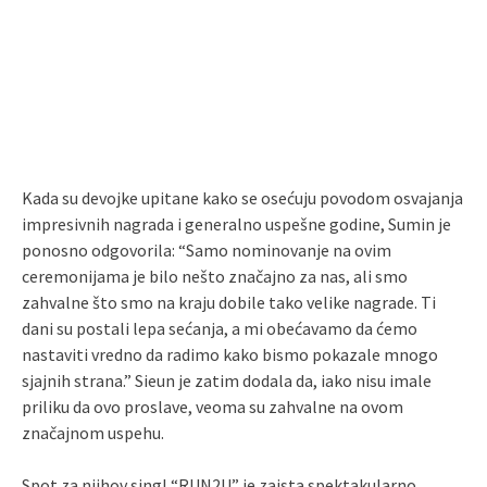
Kada su devojke upitane kako se osećuju povodom osvajanja
impresivnih nagrada i generalno uspešne godine, Sumin je
ponosno odgovorila: “Samo nominovanje na ovim
ceremonijama je bilo nešto značajno za nas, ali smo
zahvalne što smo na kraju dobile tako velike nagrade. Ti
dani su postali lepa sećanja, a mi obećavamo da ćemo
nastaviti vredno da radimo kako bismo pokazale mnogo
sjajnih strana.” Sieun je zatim dodala da, iako nisu imale
priliku da ovo proslave, veoma su zahvalne na ovom
značajnom uspehu.
Spot za njihov singl “RUN2U” je zaista spektakularno