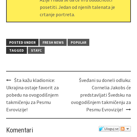
posetiti. Jedan od njenih talenata je
crtanje portreta.
POSTED UNDER
FRESH NEWS
POPULAR
TAGGED
STAYC
Šta kažu kladionice:
Šveđani su doneli odluku:
Ukrajina ostaje favorit za
Cornelia Jakobs će
pobedu na ovogodišnjem
predstavljati Švedsku na
takmičenju za Pesmu
ovogodišnjem takmičenju za
Evrovizije!
Pesmu Evrovizije!
Komentari
Uloguj se