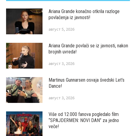
Ariana Grande konačno otkrila razloge
povlačenja iz javnosti!
август 5, 2026
Ariana Grande povlači se iz javnosti, nakon
brojnih uvreda!
август 3, 2026
Martinus Gunnarsen osvaja švedski Let’s
Dance!
август 3, 2026
Više od 12.000 fanova pogledalo film
“SPAJDERMEN: NOVI DAN” za jedno
veče!