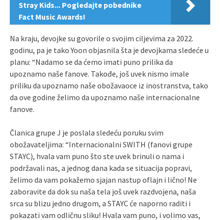
Stray Kids... Pogledajte pobednike
Fact Music Awards!
Na kraju, devojke su govorile o svojim ciljevima za 2022.
godinu, pa je tako Yoon objasnila šta je devojkama sledeće u
planu: “Nadamo se da ćemo imati puno prilika da
upoznamo naše fanove. Takođe, još uvek nismo imale
priliku da upoznamo naše obožavaoce iz inostranstva, tako
da ove godine želimo da upoznamo naše internacionalne
fanove.
Članica grupe J je poslala sledeću poruku svim
obožavateljima: “Internacionalni SWITH (fanovi grupe
STAYC), hvala vam puno što ste uvek brinuli o nama i
podržavali nas, a jednog dana kada se situacija popravi,
želimo da vam pokažemo sjajan nastup oflajn i lično! Ne
zaboravite da dok su naša tela još uvek razdvojena, naša
srca su blizu jedno drugom, a STAYC će naporno raditi i
pokazati vam odličnu sliku! Hvala vam puno, i volimo vas,