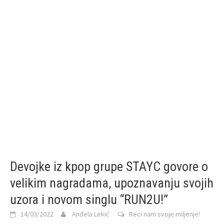
Devojke iz kpop grupe STAYC govore o
velikim nagradama, upoznavanju svojih
uzora i novom singlu “RUN2U!”
14/03/2022
Anđela Lekić
Reci nam svoje miljenje!