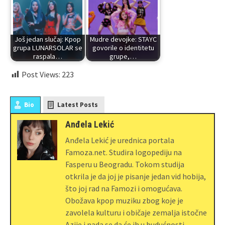
Još jedan slučaj: Kpop
Mudre devojke: STAYC
grupa LUNARSOLAR se
govorile o identitetu
raspala…
grupe,…
Post Views:
223
Bio
Latest Posts
Anđela Lekić
Anđela Lekić je urednica portala
Famoza.net. Studira logopediju na
Fasperu u Beogradu. Tokom studija
otkrila je da joj je pisanje jedan vid hobija,
što joj rad na Famozi i omogućava.
Obožava kpop muziku zbog koje je
zavolela kulturu i običaje zemalja istočne
Azije i nada se da će ih u budućnosti