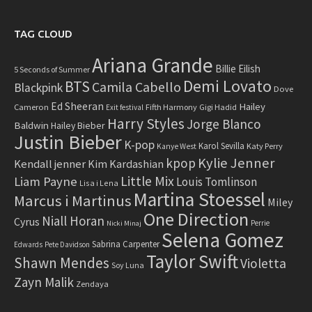
TAG CLOUD
Ariana Grande
Billie Eilish
5 Seconds of Summer
Demi Lovato
BTS
Camila Cabello
Blackpink
Dove
Ed Sheeran
Hailey
Cameron
Fifth Harmony
Gigi Hadid
Exit festival
Harry Styles
Jorge Blanco
Baldwin
Hailey Bieber
Justin Bieber
K-pop
Karol Sevilla
Katy Perry
Kanye West
Kylie Jenner
kpop
Kendall jenner
Kim Kardashian
Little Mix
Liam Payne
Louis Tomlinson
Lisa i Lena
Martina Stoessel
Marcus i Martinus
Miley
One Direction
Niall Horan
Cyrus
Perrie
Nicki Minaj
Selena Gomez
Sabrina Carpenter
Edwards
Pete Davidson
Taylor Swift
Shawn Mendes
Violetta
Soy Luna
Zayn Malik
Zendaya