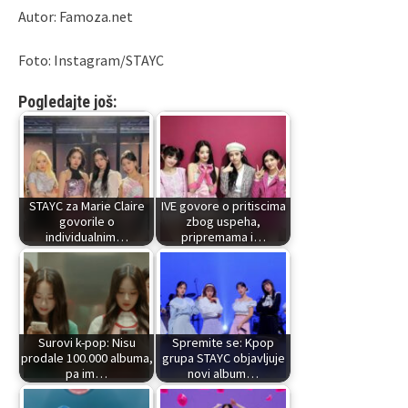
Autor: Famoza.net
Foto: Instagram/STAYC
Pogledajte još:
STAYC za Marie Claire
IVE govore o pritiscima
govorile o
zbog uspeha,
individualnim…
pripremama i…
Surovi k-pop: Nisu
Spremite se: Kpop
prodale 100.000 albuma,
grupa STAYC objavljuje
pa im…
novi album…