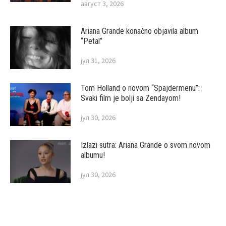
август 3, 2026
Ariana Grande konačno objavila album
“Petal”
јул 31, 2026
Tom Holland o novom “Spajdermenu”:
Svaki film je bolji sa Zendayom!
јул 30, 2026
Izlazi sutra: Ariana Grande o svom novom
albumu!
јул 30, 2026