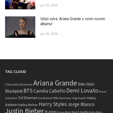
јул 30, 2026
Izlazi sutra: Ariana Grande o svom novom
albumu!
јул 30, 2026
TAG CLOUD
Ariana Grande
Billie Eilish
5 Seconds of Summer
Demi Lovato
BTS
Camila Cabello
Blackpink
Dove
Ed Sheeran
Hailey
Cameron
Fifth Harmony
Gigi Hadid
Exit festival
Harry Styles
Jorge Blanco
Baldwin
Hailey Bieber
Justin Bieber
K-pop
Karol Sevilla
Katy Perry
Kanye West