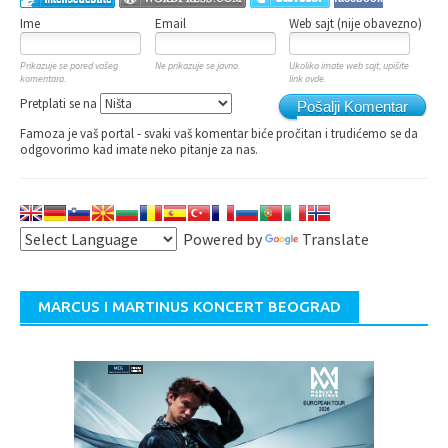
Ime
Email
Web sajt (nije obavezno)
Prikazuje se pored vašeg
Ne prikazuje se javno.
Ukoliko imate web sajt, upišite
komentara.
link ovde.
Pretplati se na
Pošalji Komentar
Famoza je vaš portal - svaki vaš komentar biće pročitan i trudićemo se da
odgovorimo kad imate neko pitanje za nas.
Powered by
Translate
MARCUS I MARTINUS KONCERT BEOGRAD