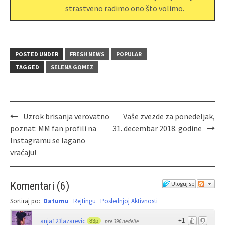
strastveno radimo ono što volimo.
POSTED UNDER
FRESH NEWS
POPULAR
TAGGED
SELENA GOMEZ
Uzrok brisanja verovatno
Vaše zvezde za ponedeljak,
poznat: MM fan profili na
31. decembar 2018. godine
Instagramu se lagano
vraćaju!
Komentari
(
6
)
Uloguj se
Sortiraj po:
Datumu
Rejtingu
Poslednjoj Aktivnosti
+1
anja123lazarevic
83p
·
pre 396 nedelje