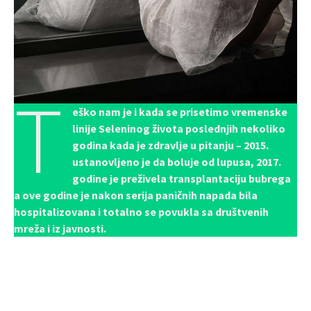
T
eško nam je i kada se prisetimo vremenske
linije Seleninog života poslednjih nekoliko
godina kada je zdravlje u pitanju – 2015.
ustanovljeno je da boluje od lupusa, 2017.
godine je preživela transplantaciju bubrega
a ove godine je nakon serija paničnih napada bila
hospitalizovana i totalno se povukla sa društvenih
mreža i iz javnosti.