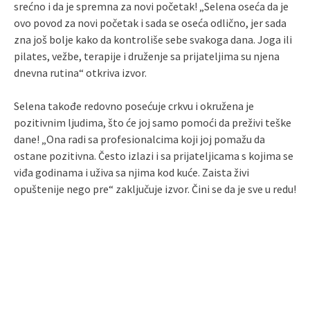
srećno i da je spremna za novi početak! „Selena oseća da je
ovo povod za novi početak i sada se oseća odlično, jer sada
zna još bolje kako da kontroliše sebe svakoga dana. Joga ili
pilates, vežbe, terapije i druženje sa prijateljima su njena
dnevna rutina“ otkriva izvor.
Selena takođe redovno posećuje crkvu i okružena je
pozitivnim ljudima, što će joj samo pomoći da preživi teške
dane! „Ona radi sa profesionalcima koji joj pomažu da
ostane pozitivna. Često izlazi i sa prijateljicama s kojima se
viđa godinama i uživa sa njima kod kuće. Zaista živi
opuštenije nego pre“ zaključuje izvor. Čini se da je sve u redu!