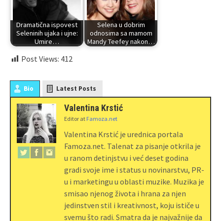
Dramatična ispovest
Selena u dobrim
Seleninih ujaka i ujne:
odnosima sa mamom
Umire…
Mandy Teefey nakon…
Post Views:
412
Bio
Latest Posts
Valentina Krstić
Editor
at
Famoza.net
Valentina Krstić je urednica portala
Famoza.net. Talenat za pisanje otkrila je
u ranom detinjstvu i već deset godina
gradi svoje ime i status u novinarstvu, PR-
u i marketingu u oblasti muzike. Muzika je
smisao njenog života i hrana za njen
jedinstven stil i kreativnost, koju ističe u
svemu što radi. Smatra da je najvažnije da