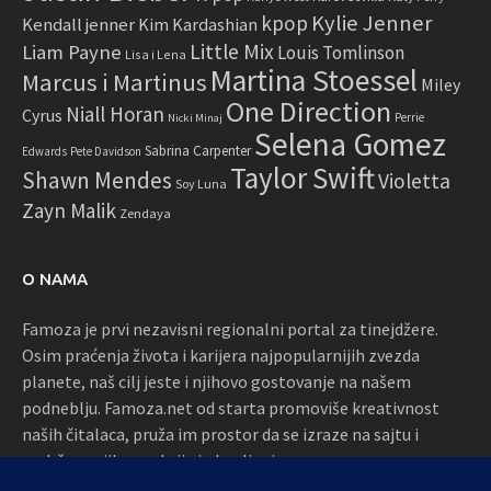
Kylie Jenner
kpop
Kendall jenner
Kim Kardashian
Little Mix
Liam Payne
Louis Tomlinson
Lisa i Lena
Martina Stoessel
Marcus i Martinus
Miley
One Direction
Niall Horan
Cyrus
Perrie
Nicki Minaj
Selena Gomez
Sabrina Carpenter
Edwards
Pete Davidson
Taylor Swift
Shawn Mendes
Violetta
Soy Luna
Zayn Malik
Zendaya
O NAMA
Famoza je prvi nezavisni regionalni portal za tinejdžere.
Osim praćenja života i karijera najpopularnijih zvezda
planete, naš cilj jeste i njihovo gostovanje na našem
podneblju. Famoza.net od starta promoviše kreativnost
naših čitalaca, pruža im prostor da se izraze na sajtu i
podržava njihove akcije i okupljanja