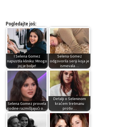
Pogledajte još:
I Selena Gomez
Selena Gomez
napustila kliniku: Mnogo
odgovorila seriji koja je
joj je bolje!
ismevala…
Detalji o Seleninom
Selena Gomez provela
kraćem tretmanu
godine razmišljajući o…
protiv…