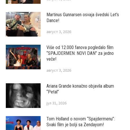
Martinus Gunnarsen osvaja švedski Let’s
Dance!
август 3, 2026
Više od 12.000 fanova pogledalo film
“SPAJDERMEN: NOVI DAN” za jedno
veče!
август 3, 2026
Ariana Grande konačno objavila album
“Petal”
јул 31, 2026
Tom Holland o novom “Spajdermenu”:
Svaki film je bolji sa Zendayom!