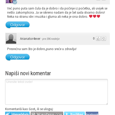
Već puno puta sam čula da je dobro i da počinje iz početka, ali uvijek se
nešto zakomplicira. Ja se iskreno nadam da je Sel sada stvarno dobro!
Neka na stranu ide i muzika i gluma ali neka je ona dobro.
Odgovor
0
Arianator4ever
·
pre 396 nedelje
Presrećna sam što je dobro,puno sreće u zdravlju!
Odgovor
Napiši novi komentar
Komentariši kao Gost, ili se uloguj:
facebook