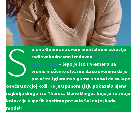
S
elena Gomez na svom mentalnom zdravlju
radi svakodnevno i redovno
daje savete i
svima nama
– lepo je što s vremena na
vreme možemo stvarno da se uverimo da je
pevačica i glumica sigurna u sebe i da se lepo
oseća u svojoj koži. To je u punom sjaju pokazala njena
najbolja drugarica Theresa Marie Mingus koja je za svoju
kolekciju kupaćih kostima pozvala Sel da joj bude
model!