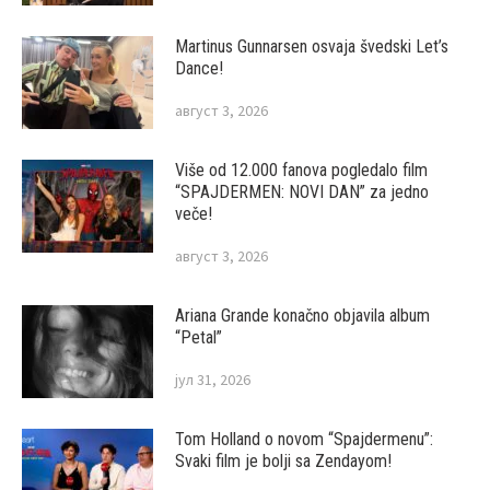
Martinus Gunnarsen osvaja švedski Let’s
Dance!
август 3, 2026
Više od 12.000 fanova pogledalo film
“SPAJDERMEN: NOVI DAN” za jedno
veče!
август 3, 2026
Ariana Grande konačno objavila album
“Petal”
јул 31, 2026
Tom Holland o novom “Spajdermenu”:
Svaki film je bolji sa Zendayom!