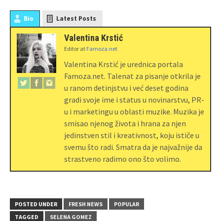
Bio
Latest Posts
Valentina Krstić
Editor
at
Famoza.net
Valentina Krstić je urednica portala
Famoza.net. Talenat za pisanje otkrila je
u ranom detinjstvu i već deset godina
gradi svoje ime i status u novinarstvu, PR-
u i marketingu u oblasti muzike. Muzika je
smisao njenog života i hrana za njen
jedinstven stil i kreativnost, koju ističe u
svemu što radi. Smatra da je najvažnije da
strastveno radimo ono što volimo.
POSTED UNDER
FRESH NEWS
POPULAR
TAGGED
SELENA GOMEZ