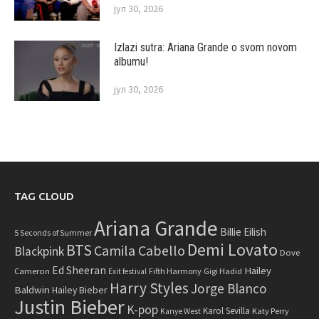
јул 30, 2026
Izlazi sutra: Ariana Grande o svom novom
albumu!
јул 30, 2026
TAG CLOUD
Ariana Grande
Billie Eilish
5 Seconds of Summer
Demi Lovato
BTS
Camila Cabello
Blackpink
Dove
Ed Sheeran
Hailey
Cameron
Fifth Harmony
Gigi Hadid
Exit festival
Harry Styles
Jorge Blanco
Baldwin
Hailey Bieber
Justin Bieber
K-pop
Karol Sevilla
Katy Perry
Kanye West