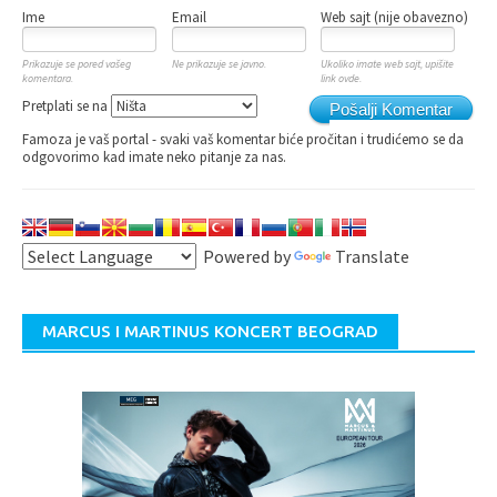
Ime
Email
Web sajt (nije obavezno)
Prikazuje se pored vašeg
Ne prikazuje se javno.
Ukoliko imate web sajt, upišite
komentara.
link ovde.
Pretplati se na
Pošalji Komentar
Famoza je vaš portal - svaki vaš komentar biće pročitan i trudićemo se da
odgovorimo kad imate neko pitanje za nas.
Powered by
Translate
MARCUS I MARTINUS KONCERT BEOGRAD