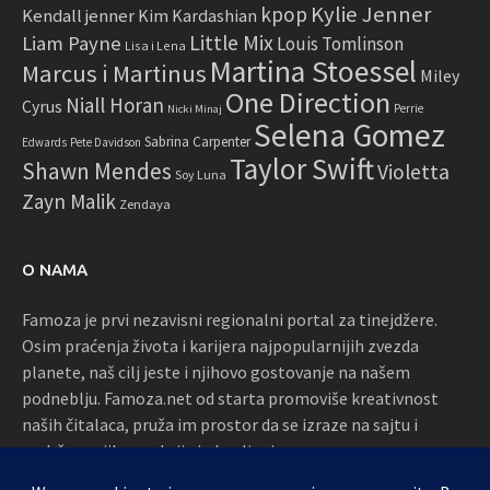
Kylie Jenner
kpop
Kendall jenner
Kim Kardashian
Little Mix
Liam Payne
Louis Tomlinson
Lisa i Lena
Martina Stoessel
Marcus i Martinus
Miley
One Direction
Niall Horan
Cyrus
Perrie
Nicki Minaj
Selena Gomez
Sabrina Carpenter
Edwards
Pete Davidson
Taylor Swift
Shawn Mendes
Violetta
Soy Luna
Zayn Malik
Zendaya
O NAMA
Famoza je prvi nezavisni regionalni portal za tinejdžere.
Osim praćenja života i karijera najpopularnijih zvezda
planete, naš cilj jeste i njihovo gostovanje na našem
podneblju. Famoza.net od starta promoviše kreativnost
naših čitalaca, pruža im prostor da se izraze na sajtu i
podržava njihove akcije i okupljanja