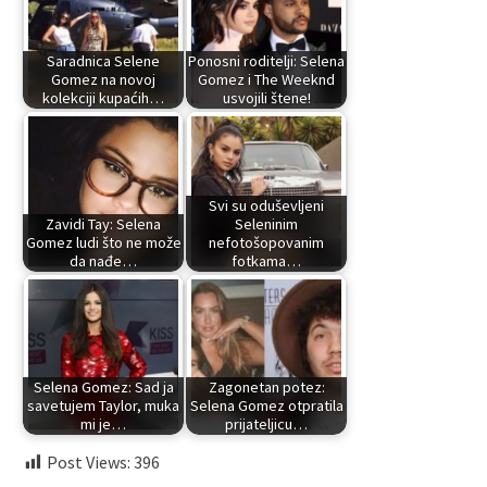
Saradnica Selene
Ponosni roditelji: Selena
Gomez na novoj
Gomez i The Weeknd
kolekciji kupaćih…
usvojili štene!
Svi su oduševljeni
Zavidi Tay: Selena
Seleninim
Gomez ludi što ne može
nefotošopovanim
da nađe…
fotkama…
Selena Gomez: Sad ja
Zagonetan potez:
savetujem Taylor, muka
Selena Gomez otpratila
mi je…
prijateljicu…
Post Views:
396