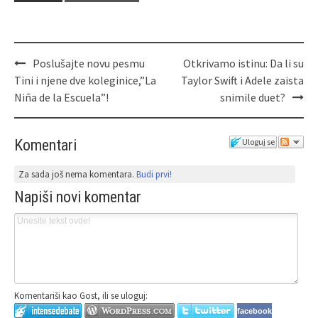
Poslušajte novu pesmu
Otkrivamo istinu: Da li su
Tini i njene dve koleginice,”La
Taylor Swift i Adele zaista
Niña de la Escuela”!
snimile duet?
Komentari
Uloguj se
Za sada još nema komentara.
Budi prvi!
Napiši novi komentar
Komentariši kao Gost, ili se uloguj:
facebook