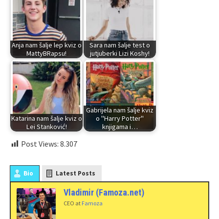
Anja nam šalje lep kviz o
Sara nam šalje test o
MattyBRapsu!
jutjuberki Lizi Koshy!
Gabrijela nam šalje kviz
Katarina nam šalje kviz o
o "Harry Potter"
Lei Stanković!
knjigama i…
Post Views:
8.307
Bio
Latest Posts
Vladimir (Famoza.net)
CEO
at
Famoza