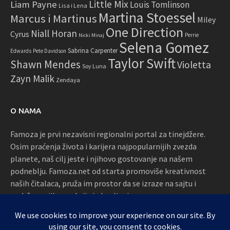
Little Mix
Liam Payne
Louis Tomlinson
Lisa i Lena
Martina Stoessel
Marcus i Martinus
Miley
One Direction
Niall Horan
Cyrus
Perrie
Nicki Minaj
Selena Gomez
Sabrina Carpenter
Edwards
Pete Davidson
Taylor Swift
Shawn Mendes
Violetta
Soy Luna
Zayn Malik
Zendaya
O NAMA
Famoza je prvi nezavisni regionalni portal za tinejdžere.
Osim praćenja života i karijera najpopularnijih zvezda
planete, naš cilj jeste i njihovo gostovanje na našem
podneblju. Famoza.net od starta promoviše kreativnost
naših čitalaca, pruža im prostor da se izraze na sajtu i
podržava njihove akcije i okupljanja