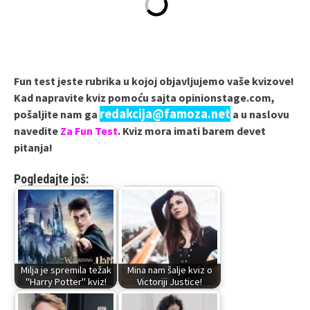
Fun test jeste rubrika u kojoj objavljujemo vaše kvizove!
Kad napravite kviz pomoću sajta opinionstage.com,
redakcija@famoza.net
pošaljite nam ga
a u naslovu
navedite
Za Fun Test
. Kviz mora imati barem devet
pitanja!
Pogledajte još:
Milja je spremila težak
Mina nam šalje kviz o
"Harry Potter" kviz!
Victoriji Justice!