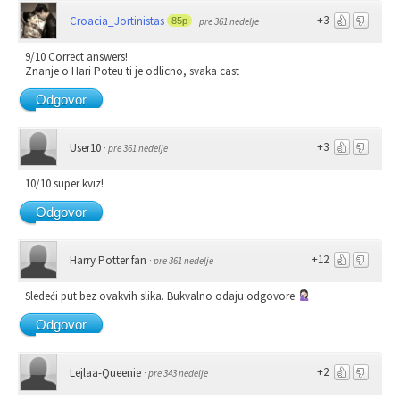
+3
Croacia_Jortinistas
85p
·
pre 361 nedelje
9/10 Correct answers!
Znanje o Hari Poteu ti je odlicno, svaka cast
Odgovor
+3
User10
·
pre 361 nedelje
10/10 super kviz!
Odgovor
+12
Harry Potter fan
·
pre 361 nedelje
Sledeći put bez ovakvih slika. Bukvalno odaju odgovore
Odgovor
+2
Lejlaa-Queenie
·
pre 343 nedelje