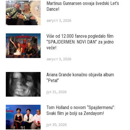
Martinus Gunnarsen osvaja švedski Let’s
Dance!
август 3, 2026
Više od 12.000 fanova pogledalo film
“SPAJDERMEN: NOVI DAN” za jedno
veče!
август 3, 2026
Ariana Grande konačno objavila album
“Petal”
јул 31, 2026
Tom Holland o novom “Spajdermenu”:
Svaki film je bolji sa Zendayom!
јул 30, 2026