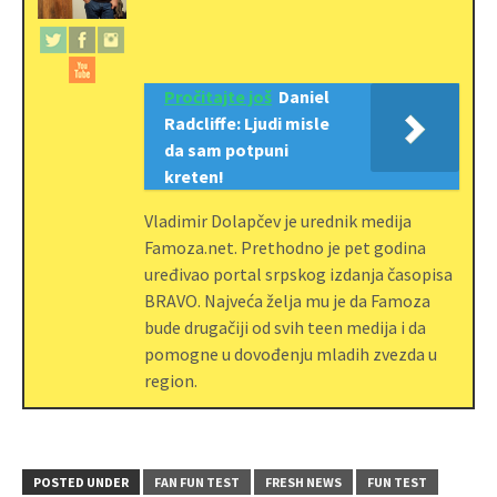
Pročitajte još
Daniel
Radcliffe: Ljudi misle
da sam potpuni
kreten!
Vladimir Dolapčev je urednik medija
Famoza.net. Prethodno je pet godina
uređivao portal srpskog izdanja časopisa
BRAVO. Najveća želja mu je da Famoza
bude drugačiji od svih teen medija i da
pomogne u dovođenju mladih zvezda u
region.
POSTED UNDER
FAN FUN TEST
FRESH NEWS
FUN TEST