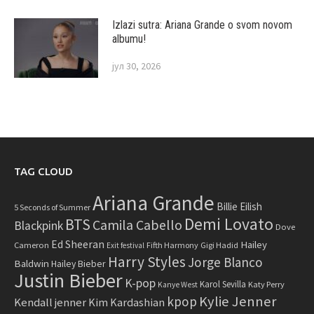
Izlazi sutra: Ariana Grande o svom novom
albumu!
јул 30, 2026
TAG CLOUD
Ariana Grande
Billie Eilish
5 Seconds of Summer
Demi Lovato
BTS
Camila Cabello
Blackpink
Dove
Ed Sheeran
Hailey
Cameron
Fifth Harmony
Gigi Hadid
Exit festival
Harry Styles
Jorge Blanco
Baldwin
Hailey Bieber
Justin Bieber
K-pop
Karol Sevilla
Katy Perry
Kanye West
Kylie Jenner
kpop
Kendall jenner
Kim Kardashian