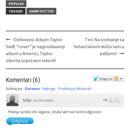
POPULAR
TAGGED
HARRY POTTER
Očekivano: Album Taylor
Tini: Na snimanje sa
Swift “Lover” je najprodavaniji
Sebastiánom došla sam u
album u Americi, Taylor
pidžami!
oborila sopstveni rekord!
Komentari
(
6
)
Uloguj se
Sortiraj po:
Datumu
Rejtingu
Poslednjoj Aktivnosti
+9
Sofija
·
pre 361 nedelje
Pitanja su bila vrlo lagana , imala sam sve tačne odgovore
Odgovor