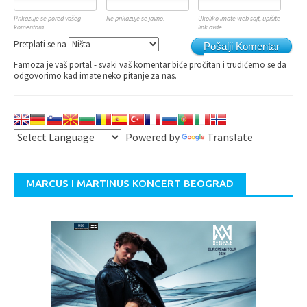
Prikazuje se pored vašeg
Ne prikazuje se javno.
Ukoliko imate web sajt, upišite
komentara.
link ovde.
Pretplati se na
Pošalji Komentar
Famoza je vaš portal - svaki vaš komentar biće pročitan i trudićemo se da
odgovorimo kad imate neko pitanje za nas.
Powered by
Translate
MARCUS I MARTINUS KONCERT BEOGRAD