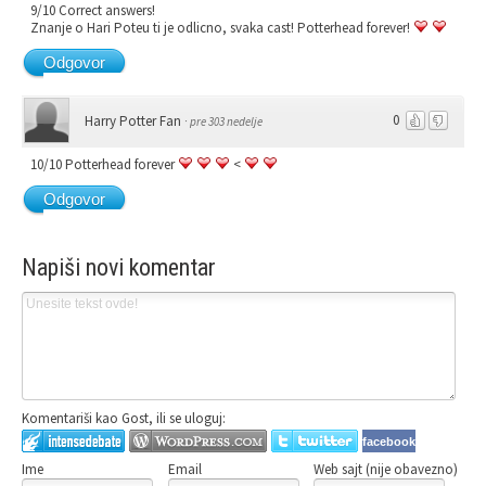
9/10 Correct answers!
Znanje o Hari Poteu ti je odlicno, svaka cast! Potterhead forever!
Odgovor
0
Harry Potter Fan
·
pre 303 nedelje
10/10 Potterhead forever
<
Odgovor
Napiši novi komentar
Komentariši kao Gost, ili se uloguj:
facebook
Ime
Email
Web sajt (nije obavezno)