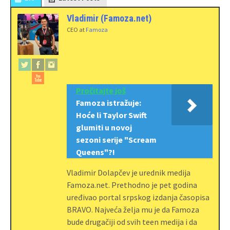
Vladimir (Famoza.net)
CEO
at
Famoza
Pročitajte još
Famoza istražuje:
Hoće li Taylor Swift
glumiti u novoj
sezoni serije "Scream
Queens"?!
Vladimir Dolapčev je urednik medija
Famoza.net. Prethodno je pet godina
uređivao portal srpskog izdanja časopisa
BRAVO. Najveća želja mu je da Famoza
bude drugačiji od svih teen medija i da