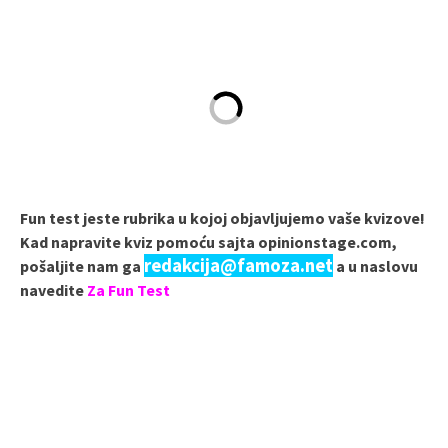
Fun test jeste rubrika u kojoj objavljujemo vaše kvizove!
Kad napravite kviz pomoću sajta opinionstage.com,
redakcija@famoza.net
pošaljite nam ga
a u naslovu
navedite
Za Fun Test