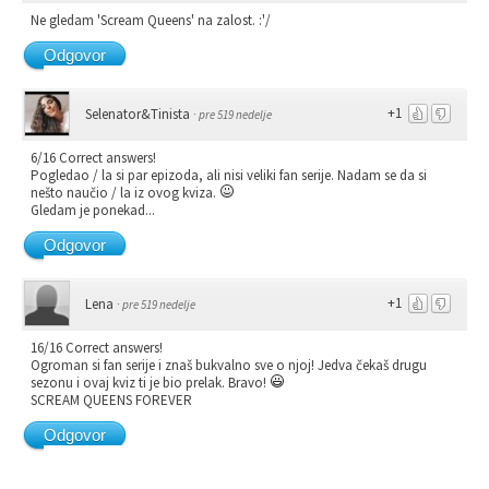
Ne gledam 'Scream Queens' na zalost. :'/
Odgovor
+1
Selenator&Tinista
·
pre 519 nedelje
6/16 Correct answers!
Pogledao / la si par epizoda, ali nisi veliki fan serije. Nadam se da si
nešto naučio / la iz ovog kviza.
Gledam je ponekad...
Odgovor
+1
Lena
·
pre 519 nedelje
16/16 Correct answers!
Ogroman si fan serije i znaš bukvalno sve o njoj! Jedva čekaš drugu
sezonu i ovaj kviz ti je bio prelak. Bravo!
SCREAM QUEENS FOREVER
Odgovor