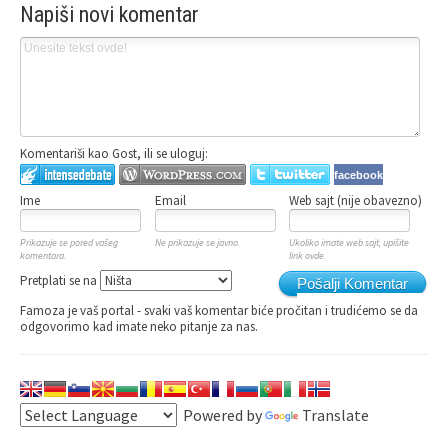
Napiši novi komentar
Komentariši kao Gost, ili se uloguj:
facebook
Ime
Email
Web sajt (nije obavezno)
Prikazuje se pored vašeg
Ne prikazuje se javno.
Ukoliko imate web sajt, upišite
komentara.
link ovde.
Pretplati se na
Pošalji Komentar
Famoza je vaš portal - svaki vaš komentar biće pročitan i trudićemo se da
odgovorimo kad imate neko pitanje za nas.
Powered by
Translate