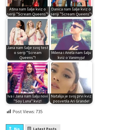
Atina nam šalje kviz o
Danica nam šalje kviz o
seriji "Scream Queens"!
seriji "Scream Queens"!
Jana nam šalje svoj test
o seriji "Scream
Milena i Anela nam šalju
Queens"!
kviz o Vanimyju!
Iva i Jana nam šalju novi
Natalija je svoj prvi kviz
"Soy Luna" kviz!
posvetila Ari Grande!
Post Views:
735
Bio
Latest Posts