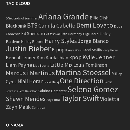
TAG CLOUD
Ariana Grande
Billie Eilish
5 Seconds of Summer
Demi Lovato
BTS
Camila Cabello
Blackpink
Dove
Ed Sheeran
Hailey
Cameron
Fifth Harmony
Gigi Hadid
Exit festival
Harry Styles
Jorge Blanco
Baldwin
Hailey Bieber
Justin Bieber
K-pop
Karol Sevilla
Katy Perry
Kanye West
Kylie Jenner
kpop
Kendall jenner
Kim Kardashian
Little Mix
Liam Payne
Louis Tomlinson
Lisa i Lena
Martina Stoessel
Marcus i Martinus
Miley
One Direction
Niall Horan
Cyrus
Perrie
Nicki Minaj
Selena Gomez
Sabrina Carpenter
Edwards
Pete Davidson
Taylor Swift
Shawn Mendes
Violetta
Soy Luna
Zayn Malik
Zendaya
O NAMA