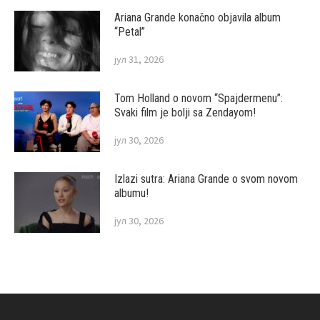
Ariana Grande konačno objavila album
“Petal”
јул 31, 2026
Tom Holland o novom “Spajdermenu”:
Svaki film je bolji sa Zendayom!
јул 30, 2026
Izlazi sutra: Ariana Grande o svom novom
albumu!
јул 30, 2026