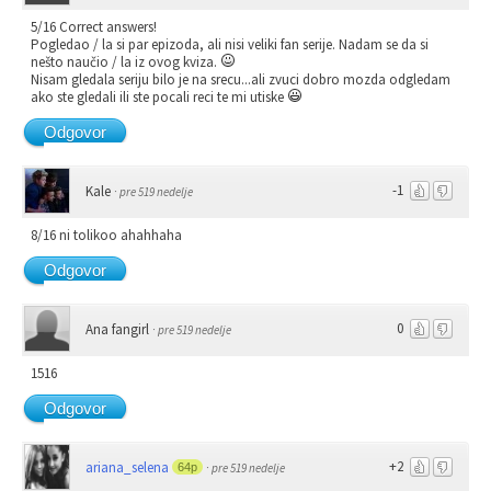
5/16 Correct answers!
Pogledao / la si par epizoda, ali nisi veliki fan serije. Nadam se da si
nešto naučio / la iz ovog kviza.
Nisam gledala seriju bilo je na srecu...ali zvuci dobro mozda odgledam
ako ste gledali ili ste pocali reci te mi utiske
Odgovor
-1
Kale
·
pre 519 nedelje
8/16 ni tolikoo ahahhaha
Odgovor
0
Ana fangirl
·
pre 519 nedelje
1516
Odgovor
+2
ariana_selena
64p
·
pre 519 nedelje