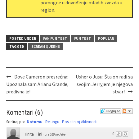
pomogne u dovođenju mladih zvezda u
region.
POSTED UNDER
FAN FUN TEST
FUN TEST
POPULAR
TAGGED
SCREAM QUEENS
Dove Cameron presrećna:
Usher o Jusu: Šta on radi sa
Upoznala sam Arianu Grande,
svojim Jerryjem je njegova
predivna je!
stvar!
Komentari
(
6
)
Uloguj se
Sortiraj po:
Datumu
Rejtingu
Poslednjoj Aktivnosti
0
Tinita_Tini
·
pre 519 nedelje