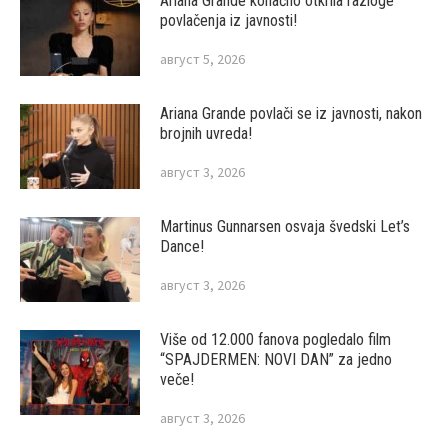
Ariana Grande konačno otkrila razloge
povlačenja iz javnosti!
август 5, 2026
Ariana Grande povlači se iz javnosti, nakon
brojnih uvreda!
август 3, 2026
Martinus Gunnarsen osvaja švedski Let’s
Dance!
август 3, 2026
Više od 12.000 fanova pogledalo film
“SPAJDERMEN: NOVI DAN” za jedno
veče!
август 3, 2026