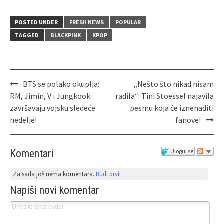
POSTED UNDER
FRESH NEWS
POPULAR
TAGGED
BLACKPINK
KPOP
BTS se polako okuplja:
„Nešto što nikad nisam
RM, Jimin, V i Jungkook
radila“: Tini Stoessel najavila
završavaju vojsku sledeće
pesmu koja će iznenaditi
nedelje!
fanove!
Komentari
Uloguj se
Za sada još nema komentara.
Budi prvi!
Napiši novi komentar