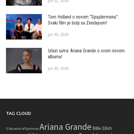
јул 31, 2026
Tom Holland o novom “Spajdermenu”:
Svaki film je bolji sa Zendayom!
јул 30, 2026
Izlazi sutra: Ariana Grande o svom novom
albumu!
јул 30, 2026
TAG CLOUD
Ariana Grande
Billie Eilish
5 Seconds of Summer