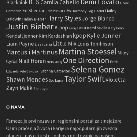
Demi Lovato
BTS
Camila Cabello
Blackpink
Dove
Ed Sheeran
Hailey
Cameron
Fifth Harmony
Gigi Hadid
Exit festival
Harry Styles
Jorge Blanco
Baldwin
Hailey Bieber
Justin Bieber
K-pop
Karol Sevilla
Katy Perry
Kanye West
Kylie Jenner
kpop
Kendall jenner
Kim Kardashian
Little Mix
Liam Payne
Louis Tomlinson
Lisa i Lena
Martina Stoessel
Marcus i Martinus
Miley
One Direction
Niall Horan
Cyrus
Perrie
Nicki Minaj
Selena Gomez
Sabrina Carpenter
Edwards
Pete Davidson
Taylor Swift
Shawn Mendes
Violetta
Soy Luna
Zayn Malik
Zendaya
O NAMA
Famoza je prvi nezavisni regionalni portal za tinejdžere.
Osim praćenja života i karijera najpopularnijih zvezda
planete, naš cilj jeste i njihovo gostovanje na našem