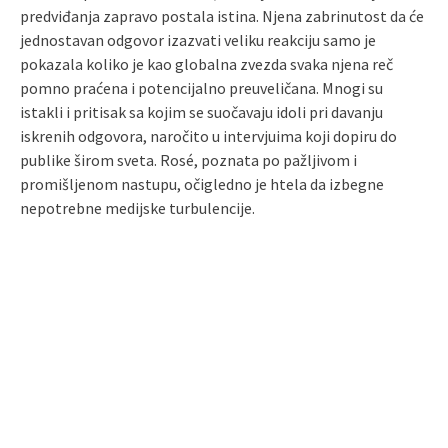
predviđanja zapravo postala istina. Njena zabrinutost da će
jednostavan odgovor izazvati veliku reakciju samo je
pokazala koliko je kao globalna zvezda svaka njena reč
pomno praćena i potencijalno preuveličana. Mnogi su
istakli i pritisak sa kojim se suočavaju idoli pri davanju
iskrenih odgovora, naročito u intervjuima koji dopiru do
publike širom sveta. Rosé, poznata po pažljivom i
promišljenom nastupu, očigledno je htela da izbegne
nepotrebne medijske turbulencije.