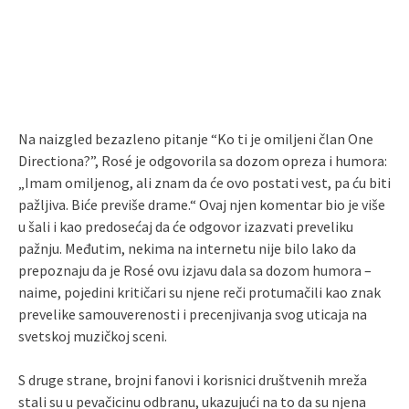
Na naizgled bezazleno pitanje “Ko ti je omiljeni član One
Directiona?”, Rosé je odgovorila sa dozom opreza i humora:
„Imam omiljenog, ali znam da će ovo postati vest, pa ću biti
pažljiva. Biće previše drame.“ Ovaj njen komentar bio je više
u šali i kao predosećaj da će odgovor izazvati preveliku
pažnju. Međutim, nekima na internetu nije bilo lako da
prepoznaju da je Rosé ovu izjavu dala sa dozom humora –
naime, pojedini kritičari su njene reči protumačili kao znak
prevelike samouverenosti i precenjivanja svog uticaja na
svetskoj muzičkoj sceni.
S druge strane, brojni fanovi i korisnici društvenih mreža
stali su u pevačicinu odbranu, ukazujući na to da su njena