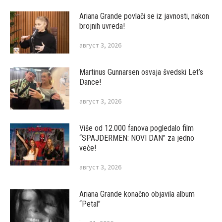
Ariana Grande povlači se iz javnosti, nakon
brojnih uvreda!
август 3, 2026
Martinus Gunnarsen osvaja švedski Let’s
Dance!
август 3, 2026
Više od 12.000 fanova pogledalo film
“SPAJDERMEN: NOVI DAN” za jedno
veče!
август 3, 2026
Ariana Grande konačno objavila album
“Petal”