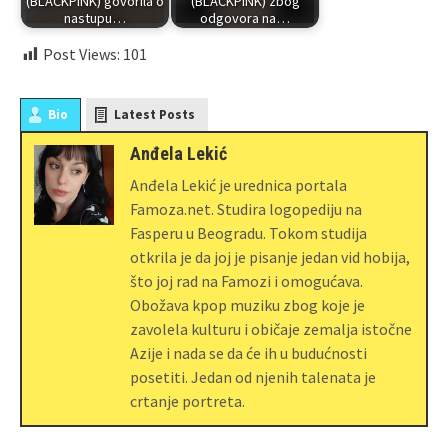
(BLACKPINK) govorila o
(BLACKPINK) zbog
nastupu…
odgovora na…
Post Views:
101
Bio
Latest Posts
Anđela Lekić
Anđela Lekić je urednica portala
Famoza.net. Studira logopediju na
Fasperu u Beogradu. Tokom studija
otkrila je da joj je pisanje jedan vid hobija,
što joj rad na Famozi i omogućava.
Obožava kpop muziku zbog koje je
zavolela kulturu i običaje zemalja istočne
Azije i nada se da će ih u budućnosti
posetiti. Jedan od njenih talenata je
crtanje portreta.