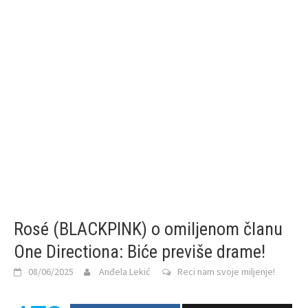
Rosé (BLACKPINK) o omiljenom članu
One Directiona: Biće previše drame!
08/06/2025
Anđela Lekić
Reci nam svoje miljenje!