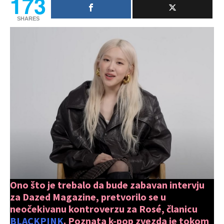
173
SHARES
Ono što je trebalo da bude zabavan intervju
za Dazed Magazine, pretvorilo se u
neočekivanu kontroverzu za Rosé, članicu
BLACKPINK
. Poznata k-pop zvezda je tokom