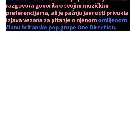
razgovora govorila o svojim muzičkim
preferencijama, ali je pažnju javnosti privukla
izjava vezana za pitanje o njenom
omiljenom
članu britanske pop grupe One Direction
.