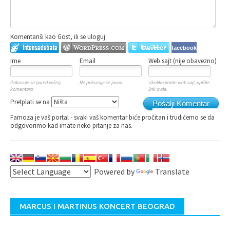
Komentariši kao Gost, ili se uloguj:
facebook
Ime
Email
Web sajt (nije obavezno)
Prikazuje se pored vašeg
Ne prikazuje se javno.
Ukoliko imate web sajt, upišite
komentara.
link ovde.
Pretplati se na
Pošalji Komentar
Famoza je vaš portal - svaki vaš komentar biće pročitan i trudićemo se da
odgovorimo kad imate neko pitanje za nas.
Powered by
Translate
MARCUS I MARTINUS KONCERT BEOGRAD