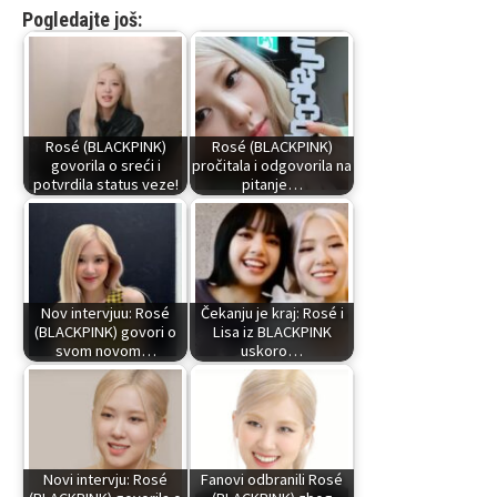
Pogledajte još:
Rosé (BLACKPINK)
Rosé (BLACKPINK)
govorila o sreći i
pročitala i odgovorila na
potvrdila status veze!
pitanje…
Nov intervjuu: Rosé
Čekanju je kraj: Rosé i
(BLACKPINK) govori o
Lisa iz BLACKPINK
svom novom…
uskoro…
Novi intervju: Rosé
Fanovi odbranili Rosé