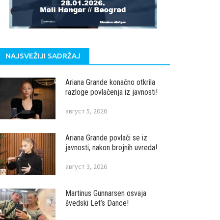
NAJSVEŽIJI SADRŽAJ
Ariana Grande konačno otkrila
razloge povlačenja iz javnosti!
август 5, 2026
Ariana Grande povlači se iz
javnosti, nakon brojnih uvreda!
август 3, 2026
Martinus Gunnarsen osvaja
švedski Let’s Dance!