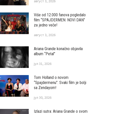
август 3, 2026
Više od 12.000 fanova pogledalo
film “SPAJDERMEN: NOVI DAN”
za jedno veče!
август 3, 2026
Ariana Grande konačno objavila
album “Petal”
јул 31, 2026
Tom Holland o novom
“Spajdermenu”: Svaki film je bolji
sa Zendayom!
јул 30, 2026
Izlazi sutra: Ariana Grande o svom