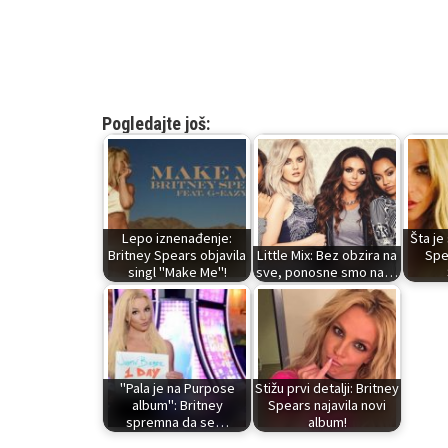
Pogledajte još:
Lepo iznenađenje:
Šta je
Britney Spears objavila
Little Mix: Bez obzira na
Spe
singl "Make Me"!
sve, ponosne smo na…
"Pala je na Purpose
Stižu prvi detalji: Britney
album": Britney
Spears najavila novi
spremna da se…
album!