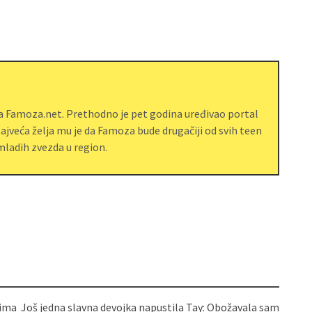
ja Famoza.net. Prethodno je pet godina uređivao portal
jveća želja mu je da Famoza bude drugačiji od svih teen
ladih zvezda u region.
pima
Još jedna slavna devojka napustila Tay: Obožavala sam