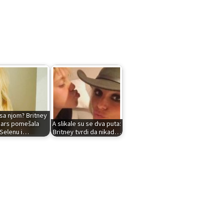
 sa njom? Britney
ars pomešala
A slikale su se dva puta:
Selenu i…
Britney tvrdi da nikad…