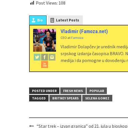
Post Views:
108
Bio
Latest Posts
Vladimir (Famoza.net)
CEO
at
Famoza
Vladimir Dolapčev je urednik medi
srpskog izdanja časopisa BRAVO. Na
medija i da pomogne u dovođenju m
POSTED UNDER
FRESH NEWS
POPULAR
TAGGED
BRITNEY SPEARS
SELENA GOMEZ
“Star trek – izvan granica” od 21. jula u biosko