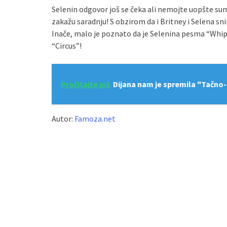
Selenin odgovor još se čeka ali nemojte uopšte sumnj
zakažu saradnju! S obzirom da i Britney i Selena sn
Inače, malo je poznato da je Selenina pesma “Whi
“Circus”!
Pročitajte još
Dijana nam je spremila "Tačno
Autor:
Famoza.net