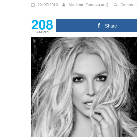
22/07/2016
Vladimir (Famoza.net)
Comment
208
Share
SHARES