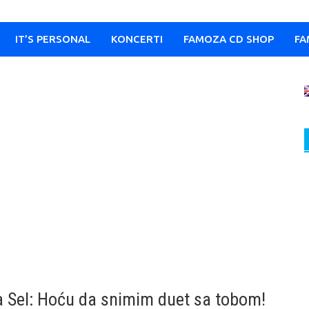
IT’S PERSONAL
KONCERTI
FAMOZA CD SHOP
FA
a Sel: Hoću da snimim duet sa tobom!