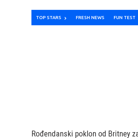
TOP STARS
FRESH NEWS
FUN TEST
Rođendanski poklon od Britney z