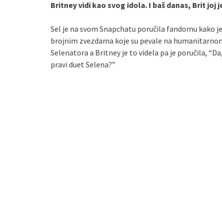
Britney vidi kao svog idola. I baš danas, Brit joj
Sel je na svom Snapchatu poručila fandomu kako je 
brojnim zvezdama koje su pevale na humanitarnom 
Selenatora a Britney je to videla pa je poručila, 
pravi duet Selena?”