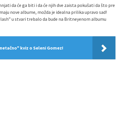
ati da će ga biti i da će njih dve zaista pokušati da što pre
imaju nove albume, možda je idealna prilika upravo sad!
plash” u stvari trebalo da bude na Britneyenom albumu
-netačno" kviz o Seleni Gomez!