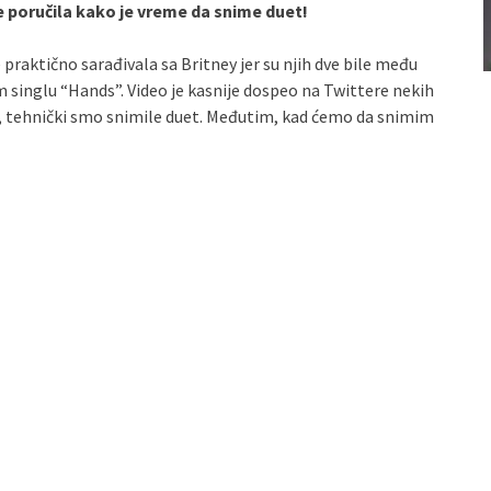
 je poručila kako je vreme da snime duet!
praktično sarađivala sa Britney jer su njih dve bile među
singlu “Hands”. Video je kasnije dospeo na Twittere nekih
“Da, tehnički smo snimile duet. Međutim, kad ćemo da snimim