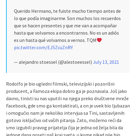
Querido Hermano, te fuiste mucho tiempo antes de
lo que podía imaginarme. Son muchos los recuerdos
que se hacen presentes y que me van a acompañar
hasta que volvamos a encontrarnos. No es un adiós
es un hasta qué volvamos a vernos. TQM
pic.twitter.com/EJ5ZcuZnRY
— alejandro stoessel (@alestoeessel)
July 13, 2021
Rodolfo je bio ugledni filmski, televizijski i pozorišni
producent, a Famoza ekipa dobro ga je poznavala. Još jako
davno, tinisti su nas uputili na njega preko društvene mreže
Facebook, gde smo ga kontaktirali, a on je uvek bio ljubazan
i omogućio nam je nekoliko intervjua sa Tini, sastavljenih
gotovo isključivo od vaših pitanja. Zato, možemo reći da
smo izgubili pravog prijatelja čija je jedna od želja bila da
jednog dana poseti naš kraj sveta, u kome nikad nije bio.