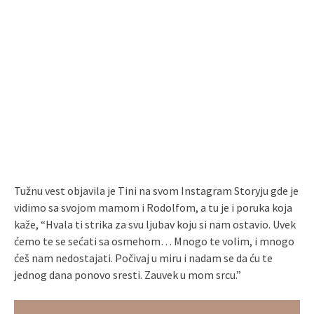
Tužnu vest objavila je Tini na svom Instagram Storyju gde je
vidimo sa svojom mamom i Rodolfom, a tu je i poruka koja
kaže, “Hvala ti strika za svu ljubav koju si nam ostavio. Uvek
ćemo te se sećati sa osmehom… Mnogo te volim, i mnogo
ćeš nam nedostajati. Počivaj u miru i nadam se da ću te
jednog dana ponovo sresti. Zauvek u mom srcu.”