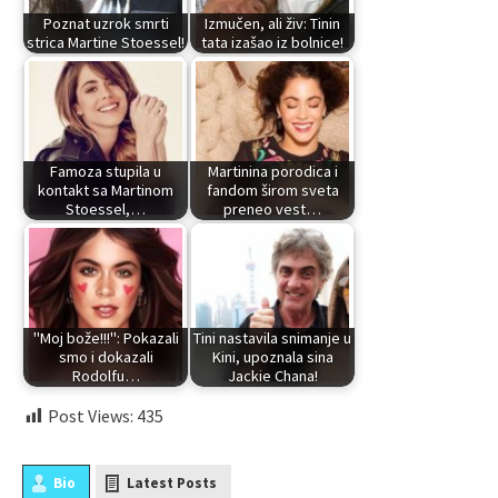
Poznat uzrok smrti
Izmučen, ali živ: Tinin
strica Martine Stoessel!
tata izašao iz bolnice!
Famoza stupila u
Martinina porodica i
kontakt sa Martinom
fandom širom sveta
Stoessel,…
preneo vest…
"Moj bože!!!": Pokazali
Tini nastavila snimanje u
smo i dokazali
Kini, upoznala sina
Rodolfu…
Jackie Chana!
Post Views:
435
Bio
Latest Posts