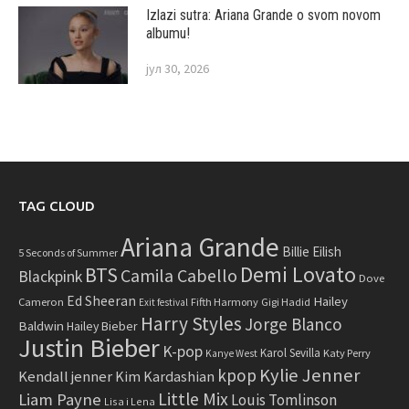
Izlazi sutra: Ariana Grande o svom novom
albumu!
јул 30, 2026
TAG CLOUD
Ariana Grande
Billie Eilish
5 Seconds of Summer
Demi Lovato
BTS
Camila Cabello
Blackpink
Dove
Ed Sheeran
Hailey
Cameron
Fifth Harmony
Gigi Hadid
Exit festival
Harry Styles
Jorge Blanco
Baldwin
Hailey Bieber
Justin Bieber
K-pop
Karol Sevilla
Katy Perry
Kanye West
Kylie Jenner
kpop
Kendall jenner
Kim Kardashian
Little Mix
Liam Payne
Louis Tomlinson
Lisa i Lena