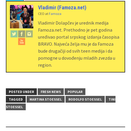
Vladimir (Famoza.net)
CEO
at
Famoza
Vladimir Dolapčev je urednik medija
Famoza.net. Prethodno je pet godina
uređivao portal srpskog izdanja časopisa
BRAVO. Najveća želja mu je da Famoza
bude drugačiji od svih teen medija i da
pomogne u dovođenju mladih zvezda u
region.
POSTED UNDER
FRESH NEWS
POPULAR
TAGGED
MARTINA STOESSEL
RODOLFO STOESSEL
TINI
STOESSEL