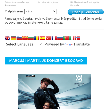
Prikazuje se pored vašeg
Ne prikazuje se javno.
Ukoliko imate web sajt, upišite
komentara.
link ovde.
Pretplati se na
Pošalji Komentar
Famoza je vaš portal - svaki vaš komentar biće pročitan i trudićemo se da
odgovorimo kad imate neko pitanje za nas.
Powered by
Translate
MARCUS I MARTINUS KONCERT BEOGRAD