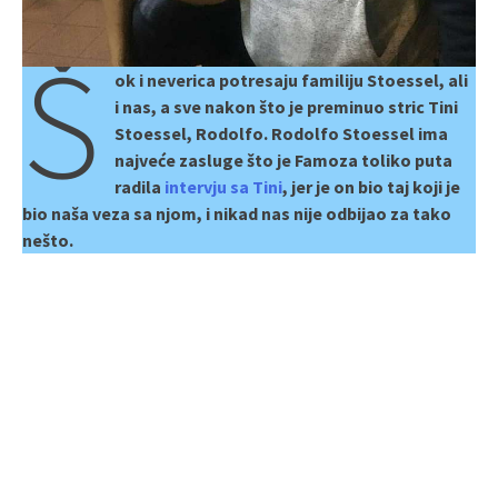
Š
ok i neverica potresaju familiju Stoessel, ali
i nas, a sve nakon što je preminuo stric Tini
Stoessel, Rodolfo. Rodolfo Stoessel ima
najveće zasluge što je Famoza toliko puta
radila
intervju sa Tini
, jer je on bio taj koji je
bio naša veza sa njom, i nikad nas nije odbijao za tako
nešto.