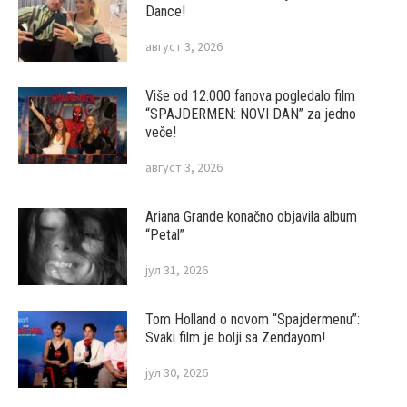
Dance!
август 3, 2026
Više od 12.000 fanova pogledalo film
“SPAJDERMEN: NOVI DAN” za jedno
veče!
август 3, 2026
Ariana Grande konačno objavila album
“Petal”
јул 31, 2026
Tom Holland o novom “Spajdermenu”:
Svaki film je bolji sa Zendayom!
јул 30, 2026