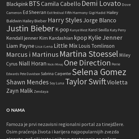
Demi Lovato
BTS
Camila Cabello
Blackpink
Dove
Ed Sheeran
Hailey
Cameron
Fifth Harmony
Gigi Hadid
Exit festival
Harry Styles
Jorge Blanco
Baldwin
Hailey Bieber
Justin Bieber
K-pop
Karol Sevilla
Katy Perry
Kanye West
Kylie Jenner
kpop
Kendall jenner
Kim Kardashian
Little Mix
Liam Payne
Louis Tomlinson
Lisa i Lena
Martina Stoessel
Marcus i Martinus
Miley
One Direction
Niall Horan
Cyrus
Perrie
Nicki Minaj
Selena Gomez
Sabrina Carpenter
Edwards
Pete Davidson
Taylor Swift
Shawn Mendes
Violetta
Soy Luna
Zayn Malik
Zendaya
O NAMA
Famoza je prvi nezavisni regionalni portal za tinejdžere.
Osim praćenja života i karijera najpopularnijih zvezda