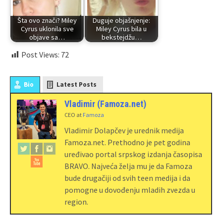
Šta ovo znači? Miley
Duguje objašnjenje:
Cyrus uklonila sve
Miley Cyrus bila u
objave sa…
bekstejdžu…
Post Views:
72
Bio
Latest Posts
Vladimir (Famoza.net)
CEO
at
Famoza
Vladimir Dolapčev je urednik medija
Famoza.net. Prethodno je pet godina
uređivao portal srpskog izdanja časopisa
BRAVO. Najveća želja mu je da Famoza
bude drugačiji od svih teen medija i da
pomogne u dovođenju mladih zvezda u
region.