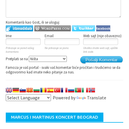
Komentariši kao Gost, ili se uloguj:
facebook
Ime
Email
Web sajt (nije obavezno)
Prikazuje se pored vašeg
Ne prikazuje se javno.
Ukoliko imate web sajt, upišite
komentara.
link ovde.
Pretplati se na
Pošalji Komentar
Famoza je vaš portal - svaki vaš komentar biće pročitan i trudićemo se da
odgovorimo kad imate neko pitanje za nas.
Powered by
Translate
MARCUS I MARTINUS KONCERT BEOGRAD