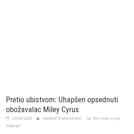
Pretio ubistvom: Uhapšen opsednuti
obožavalac Miley Cyrus
14/02/2018
Vladimir (Famoza.net)
Reci nam svoje
miljenje!