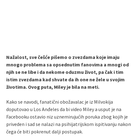
Nažalost, sve češće pišemo o zvezdama koje imaju
mnogo problema sa opsednutim fanovima a mnogi od
njih se ne libe i da nekome oduzmu život, pa čak i tim
istim zvezdama kad shvate da ih one ne žele u svojim
životima. Ovog puta, Miley je bila na meti.
Kako se navodi, fanatični obožavalac je iz Milvokija
doputovao u Los Anđeles da bi video Miley a usput je na
Facebooku ostavio niz uznemirujućih poruka zbog kojih je
priveden i sad se nalazi na psihijatrijskom ispitivanju nakon
čega će biti pokrenut dalji postupak.