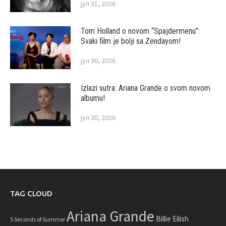
јул 31, 2026
Tom Holland o novom “Spajdermenu”:
Svaki film je bolji sa Zendayom!
јул 30, 2026
Izlazi sutra: Ariana Grande o svom novom
albumu!
јул 30, 2026
TAG CLOUD
Ariana Grande
Billie Eilish
5 Seconds of Summer