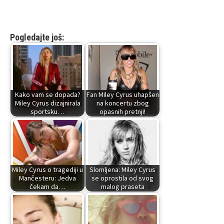
Pogledajte još:
Kako vam se dopada?
Fan Miley Cyrus uhapšen
Miley Cyrus dizajnirala
na koncertu zbog
sportsku…
opasnih pretnji!
Miley Cyrus o tragediji u
Slomljena: Miley Cyrus
Mančesteru: Jedva
se oprostila od svog
čekam da…
malog praseta