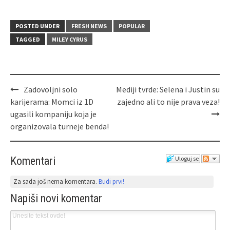
POSTED UNDER
FRESH NEWS
POPULAR
TAGGED
MILEY CYRUS
Zadovoljni solo
Mediji tvrde: Selena i Justin su
karijerama: Momci iz 1D
zajedno ali to nije prava veza!
ugasili kompaniju koja je
organizovala turneje benda!
Komentari
Uloguj se
Za sada još nema komentara.
Budi prvi!
Napiši novi komentar