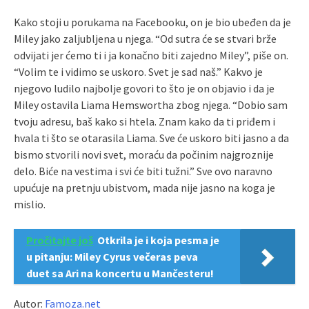
Kako stoji u porukama na Facebooku, on je bio ubeđen da je
Miley jako zaljubljena u njega. “Od sutra će se stvari brže
odvijati jer ćemo ti i ja konačno biti zajedno Miley”, piše on.
“Volim te i vidimo se uskoro. Svet je sad naš.” Kakvo je
njegovo ludilo najbolje govori to što je on objavio i da je
Miley ostavila Liama Hemswortha zbog njega. “Dobio sam
tvoju adresu, baš kako si htela. Znam kako da ti priđem i
hvala ti što se otarasila Liama. Sve će uskoro biti jasno a da
bismo stvorili novi svet, moraću da počinim najgroznije
delo. Biće na vestima i svi će biti tužni.” Sve ovo naravno
upućuje na pretnju ubistvom, mada nije jasno na koga je
mislio.
Pročitajte još
Otkrila je i koja pesma je
u pitanju: Miley Cyrus večeras peva
duet sa Ari na koncertu u Mančesteru!
Autor:
Famoza.net