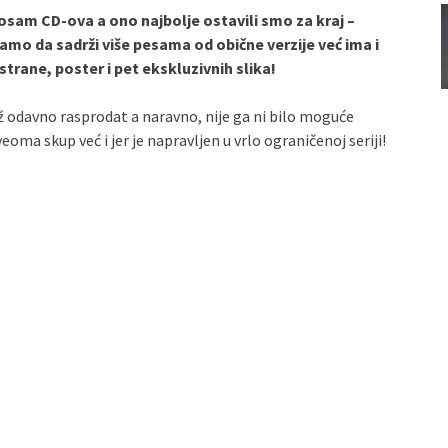
am CD-ova a ono najbolje ostavili smo za kraj –
amo da sadrži više pesama od obične verzije već ima i
strane, poster i pet ekskluzivnih slika!
až odavno rasprodat a naravno, nije ga ni bilo moguće
oma skup već i jer je napravljen u vrlo ograničenoj seriji!