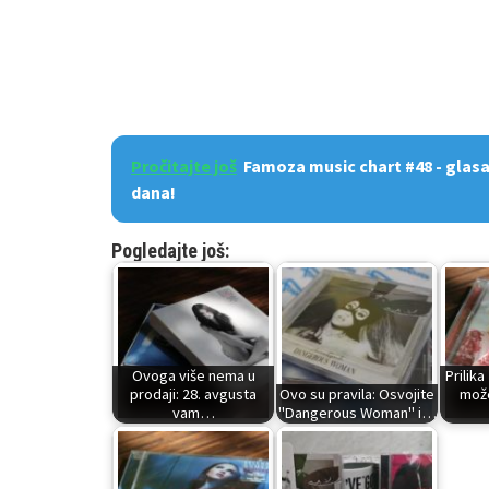
Pročitajte još
Famoza music chart #48 - glas
dana!
Pogledajte još:
Ovoga više nema u
Prilika
prodaji: 28. avgusta
Ovo su pravila: Osvojite
može
vam…
"Dangerous Woman" i…