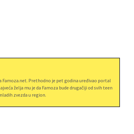
ja Famoza.net. Prethodno je pet godina uređivao portal
jveća želja mu je da Famoza bude drugačiji od svih teen
ladih zvezda u region.