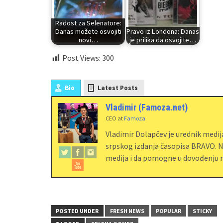
Radost za Selenatore:
Danas možete osvojiti
Pravo iz Londona: Danas
novi…
je prilika da osvojite…
Post Views:
300
Bio
Latest Posts
Vladimir (Famoza.net)
CEO
at
Famoza
Vladimir Dolapčev je urednik medi
srpskog izdanja časopisa BRAVO. Na
medija i da pomogne u dovođenju m
POSTED UNDER
FRESH NEWS
POPULAR
STICKY