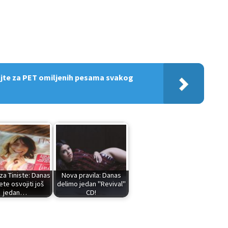
ajte za PET omiljenih pesama svakog
 za Tiniste: Danas
Nova pravila: Danas
te osvojiti još
delimo jedan "Revival"
jedan…
CD!