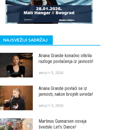
NAJSVEŽIJI SADRŽAJ
Ariana Grande konačno otkrila
razloge povlačenja iz javnosti!
август 5, 2026
Ariana Grande povlači se iz
javnosti, nakon brojnih uvreda!
август 3, 2026
Martinus Gunnarsen osvaja
švedski Let’s Dance!