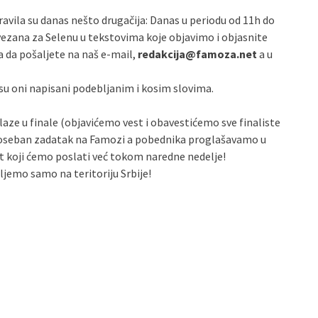
ravila su danas nešto drugačija: Danas u periodu od 11h do
ezana za Selenu u tekstovima koje objavimo i objasnite
 da pošaljete na naš e-mail,
redakcija@famoza.net
a u
 su oni napisani podebljanim i kosim slovima.
aze u finale (objavićemo vest i obavestićemo sve finaliste
 poseban zadatak na Famozi a pobednika proglašavamo u
et koji ćemo poslati već tokom naredne nedelje!
jemo samo na teritoriju Srbije!