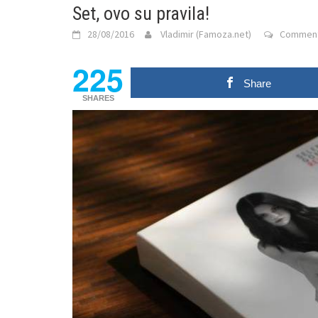
Set, ovo su pravila!
28/08/2016
Vladimir (Famoza.net)
Comment
225
Share
SHARES