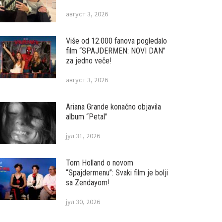
август 3, 2026
Više od 12.000 fanova pogledalo
film “SPAJDERMEN: NOVI DAN”
za jedno veče!
август 3, 2026
Ariana Grande konačno objavila
album “Petal”
јул 31, 2026
Tom Holland o novom
“Spajdermenu”: Svaki film je bolji
sa Zendayom!
јул 30, 2026