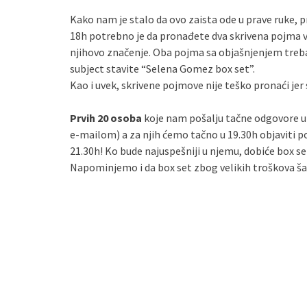
Kako nam je stalo da ovo zaista ode u prave ruke, p
18h potrebno je da pronađete dva skrivena pojma v
njihovo značenje. Oba pojma sa objašnjenjem treba
subject stavite “Selena Gomez box set”.
Kao i uvek, skrivene pojmove nije teško pronaći jer
Prvih 20 osoba
koje nam pošalju tačne odgovore ul
e-mailom) a za njih ćemo tačno u 19.30h objaviti
21.30h! Ko bude najuspešniji u njemu, dobiće box s
Napominjemo i da box set zbog velikih troškova šal