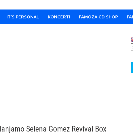
IT’S PERSONAL
KONCERTI
FAMOZA CD SHOP
FA
klanjamo Selena Gomez Revival Box