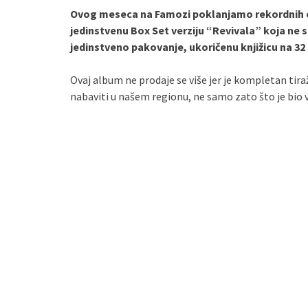
Ovog meseca na Famozi poklanjamo rekordnih os
jedinstvenu Box Set verziju “Revivala” koja ne s
jedinstveno pakovanje, ukoričenu knjižicu na 32 
Ovaj album ne prodaje se više jer je kompletan tir
nabaviti u našem regionu, ne samo zato što je bio ve