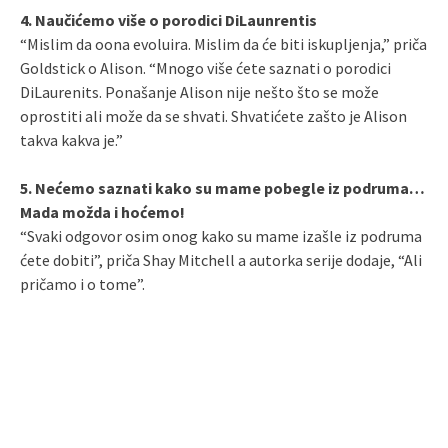
4. Naučićemo više o porodici DiLaunrentis
“Mislim da oona evoluira. Mislim da će biti iskupljenja,” priča
Goldstick o Alison. “Mnogo više ćete saznati o porodici
DiLaurenits. Ponašanje Alison nije nešto što se može
oprostiti ali može da se shvati. Shvatićete zašto je Alison
takva kakva je.”
5. Nećemo saznati kako su mame pobegle iz podruma…
Mada možda i hoćemo!
“Svaki odgovor osim onog kako su mame izašle iz podruma
ćete dobiti”, priča Shay Mitchell a autorka serije dodaje, “Ali
pričamo i o tome”.