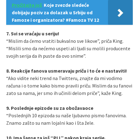
Pročitajte još
Koje zvezde sledeće
dobijaju poziv za dolazak u Srbiju od
Famoze i organizatora? #Famoza TV 12
7. Svi se vraćaju u seriju!
“Mislim da ćemo vratiti bukvalno sve likove”, priča King.
“Mislili smo da nećemo uspeti ali ljudi su molili producente
svojih serija da ih puste da ovo snime”.
8. Reakcije fanova usmeravaju priču i to će e nastaviti!
“Ako vidite neki trend na Twitteru, znajte da mi vodimo
računa i o tome kako bismo pravili priču. Mislim da su fanovi
zato sa nama, jer smo ih učinili delom priče”, kaže King.
9. Poslednje epizode su za obožavaoce
“Poslednjih 10 epizoda su naše ljubavno pismo fanovima.
Znamo zašto su nam lojalni kao i šta žele.
10. Ima šanse za još “PLL” nakon kraja serije.