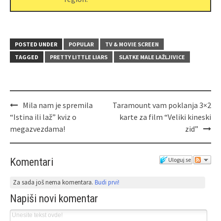
POSTED UNDER
POPULAR
TV & MOVIE SCREEN
TAGGED
PRETTY LITTLE LIARS
SLATKE MALE LAŽLJIVICE
Mila nam je spremila
Taramount vam poklanja 3×2
“Istina ili laž” kviz o
karte za film “Veliki kineski
megazvezdama!
zid”
Komentari
Uloguj se
Za sada još nema komentara.
Budi prvi!
Napiši novi komentar