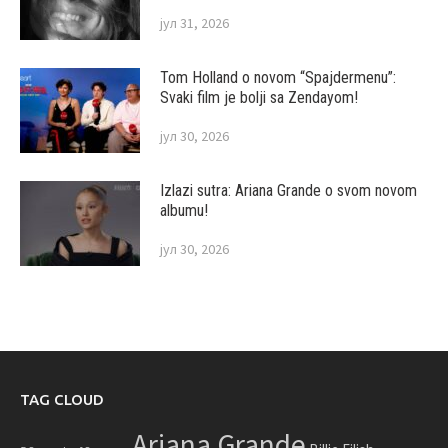
јул 31, 2026
Tom Holland o novom “Spajdermenu”:
Svaki film je bolji sa Zendayom!
јул 30, 2026
Izlazi sutra: Ariana Grande o svom novom
albumu!
јул 30, 2026
TAG CLOUD
Ariana Grande