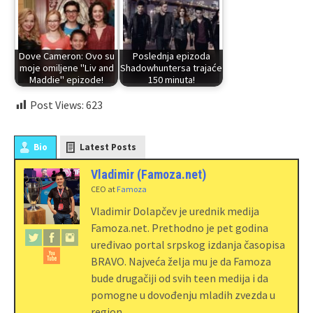
Dove Cameron: Ovo su
Poslednja epizoda
moje omiljene "Liv and
Shadowhuntersa trajaće
Maddie" epizode!
150 minuta!
Post Views:
623
Bio
Latest Posts
Vladimir (Famoza.net)
CEO
at
Famoza
Vladimir Dolapčev je urednik medija
Famoza.net. Prethodno je pet godina
uređivao portal srpskog izdanja časopisa
BRAVO. Najveća želja mu je da Famoza
bude drugačiji od svih teen medija i da
pomogne u dovođenju mladih zvezda u
region.