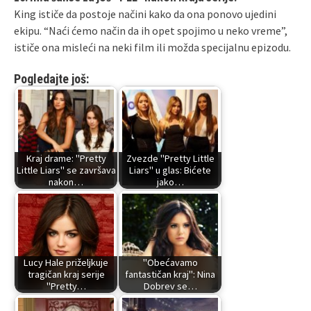
King ističe da postoje načini kako da ona ponovo ujedini
ekipu. “Naći ćemo način da ih opet spojimo u neko vreme”,
ističe ona misleći na neki film ili možda specijalnu epizodu.
Pogledajte još:
Kraj drame: "Pretty
Zvezde "Pretty Little
Little Liars" se završava
Liars" u glas: Bićete
nakon…
jako…
Lucy Hale priželjkuje
"Obećavamo
tragičan kraj serije
fantastičan kraj": Nina
"Pretty…
Dobrev se…