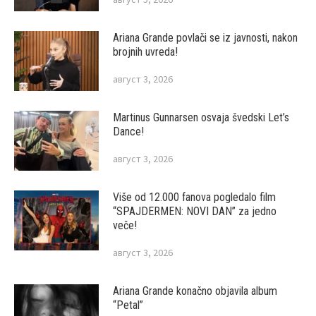
Ariana Grande povlači se iz javnosti, nakon
brojnih uvreda!
август 3, 2026
Martinus Gunnarsen osvaja švedski Let’s
Dance!
август 3, 2026
Više od 12.000 fanova pogledalo film
“SPAJDERMEN: NOVI DAN” za jedno
veče!
август 3, 2026
Ariana Grande konačno objavila album
“Petal”