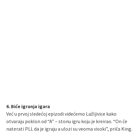
6. Biće igranja igara
Već u prvoj sledećoj epizodi videćemo Lažljivice kako
otvaraju poklon od “A” – stonu igru koju je kreirao. “On će
naterati PLL da je igraju a ulozi su veoma visoki”, priča King.