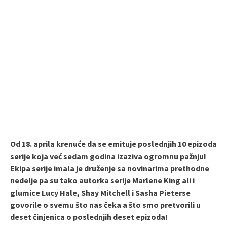
Od 18. aprila krenuće da se emituje poslednjih 10 epizoda
serije koja već sedam godina izaziva ogromnu pažnju!
Ekipa serije imala je druženje sa novinarima prethodne
nedelje pa su tako autorka serije Marlene King ali i
glumice Lucy Hale, Shay Mitchell i Sasha Pieterse
govorile o svemu što nas čeka a što smo pretvorili u
deset činjenica o poslednjih deset epizoda!