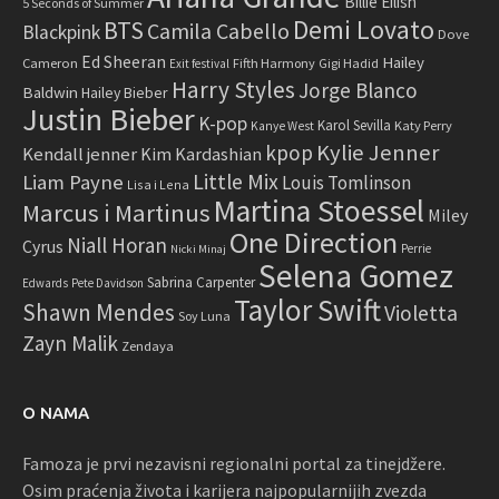
Billie Eilish
5 Seconds of Summer
Demi Lovato
BTS
Camila Cabello
Blackpink
Dove
Ed Sheeran
Hailey
Cameron
Fifth Harmony
Gigi Hadid
Exit festival
Harry Styles
Jorge Blanco
Baldwin
Hailey Bieber
Justin Bieber
K-pop
Karol Sevilla
Katy Perry
Kanye West
Kylie Jenner
kpop
Kendall jenner
Kim Kardashian
Little Mix
Liam Payne
Louis Tomlinson
Lisa i Lena
Martina Stoessel
Marcus i Martinus
Miley
One Direction
Niall Horan
Cyrus
Perrie
Nicki Minaj
Selena Gomez
Sabrina Carpenter
Edwards
Pete Davidson
Taylor Swift
Shawn Mendes
Violetta
Soy Luna
Zayn Malik
Zendaya
O NAMA
Famoza je prvi nezavisni regionalni portal za tinejdžere.
Osim praćenja života i karijera najpopularnijih zvezda