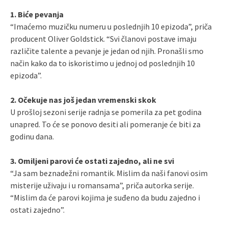
1. Biće pevanja
“Imaćemo muzičku numeru u poslednjih 10 epizoda”, priča
producent Oliver Goldstick. “Svi članovi postave imaju
različite talente a pevanje je jedan od njih. Pronašli smo
način kako da to iskoristimo u jednoj od poslednjih 10
epizoda”.
2. Očekuje nas još jedan vremenski skok
U prošloj sezoni serije radnja se pomerila za pet godina
unapred. To će se ponovo desiti ali pomeranje će biti za
godinu dana.
3. Omiljeni parovi će ostati zajedno, ali ne svi
“Ja sam beznadežni romantik. Mislim da naši fanovi osim
misterije uživaju i u romansama”, priča autorka serije.
“Mislim da će parovi kojima je suđeno da budu zajedno i
ostati zajedno”.