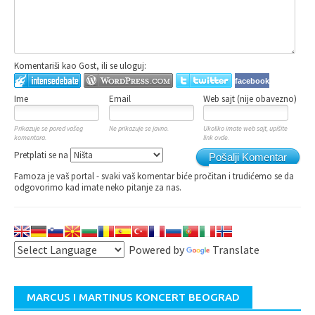
Komentariši kao Gost, ili se uloguj:
facebook
Ime
Email
Web sajt (nije obavezno)
Prikazuje se pored vašeg
Ne prikazuje se javno.
Ukoliko imate web sajt, upišite
komentara.
link ovde.
Pretplati se na
Pošalji Komentar
Famoza je vaš portal - svaki vaš komentar biće pročitan i trudićemo se da
odgovorimo kad imate neko pitanje za nas.
Powered by
Translate
MARCUS I MARTINUS KONCERT BEOGRAD