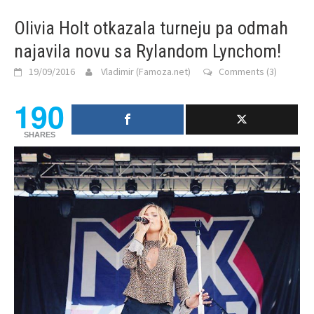
Olivia Holt otkazala turneju pa odmah
najavila novu sa Rylandom Lynchom!
19/09/2016
Vladimir (Famoza.net)
Comments (3)
190
SHARES