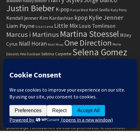
Ariana Grande
Billie Eilish
5 Seconds of Summer
Demi Lovato
BTS
Camila Cabello
Blackpink
Dove
Ed Sheeran
Hailey
Cameron
Fifth Harmony
Gigi Hadid
Exit festival
Harry Styles
Jorge Blanco
Baldwin
Hailey Bieber
Justin Bieber
K-pop
Karol Sevilla
Katy Perry
Kanye West
Kylie Jenner
kpop
Kendall jenner
Kim Kardashian
Little Mix
Liam Payne
Louis Tomlinson
Lisa i Lena
Martina Stoessel
Marcus i Martinus
Miley
One Direction
Niall Horan
Cyrus
Perrie
Nicki Minaj
Selena Gomez
Sabrina Carpenter
Edwards
Pete Davidson
Taylor Swift
Shawn Mendes
Violetta
Soy Luna
Zayn Malik
Zendaya
O NAMA