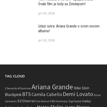
“Petal”
јул 31, 2026
Tom Holland o novom “Spajdermenu”:
Svaki film je bolji sa Zendayom!
јул 30, 2026
Izlazi sutra: Ariana Grande o svom novom
albumu!
јул 30, 2026
TAG CLOUD