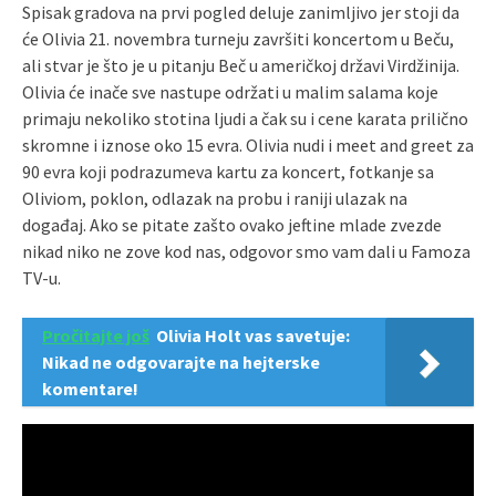
Spisak gradova na prvi pogled deluje zanimljivo jer stoji da
će Olivia 21. novembra turneju završiti koncertom u Beču,
ali stvar je što je u pitanju Beč u američkoj državi Virdžinija.
Olivia će inače sve nastupe održati u malim salama koje
primaju nekoliko stotina ljudi a čak su i cene karata prilično
skromne i iznose oko 15 evra. Olivia nudi i meet and greet za
90 evra koji podrazumeva kartu za koncert, fotkanje sa
Oliviom, poklon, odlazak na probu i raniji ulazak na
događaj. Ako se pitate zašto ovako jeftine mlade zvezde
nikad niko ne zove kod nas, odgovor smo vam dali u Famoza
TV-u.
Pročitajte još
Olivia Holt vas savetuje: