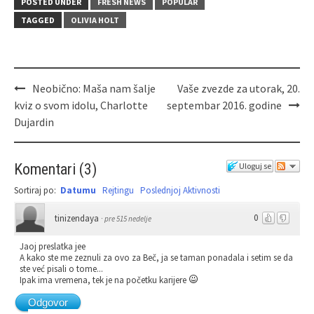
pomogne u dovođenju mladih zvezda u
region.
POSTED UNDER
FRESH NEWS
POPULAR
TAGGED
OLIVIA HOLT
Neobično: Maša nam šalje
Vaše zvezde za utorak, 20.
kviz o svom idolu, Charlotte
septembar 2016. godine
Dujardin
Komentari
(
3
)
Uloguj se
Sortiraj po:
Datumu
Rejtingu
Poslednjoj Aktivnosti
0
tinizendaya
·
pre 515 nedelje