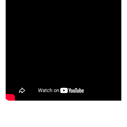
Nikad ne odgovarajte na hejterske
komentare!