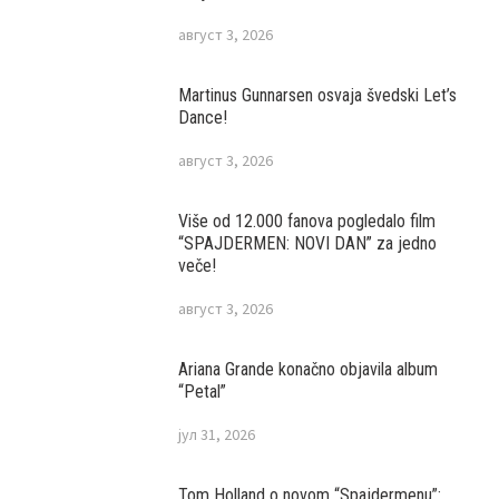
август 5, 2026
Ariana Grande povlači se iz javnosti, nakon
brojnih uvreda!
август 3, 2026
Martinus Gunnarsen osvaja švedski Let’s
Dance!
август 3, 2026
Više od 12.000 fanova pogledalo film
“SPAJDERMEN: NOVI DAN” za jedno
veče!
август 3, 2026
Ariana Grande konačno objavila album