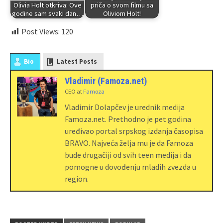
turneju!
novu muziku!
Uživao je: Ross Lynch
Olivia Holt otkriva: Ove
priča o svom filmu sa
godine sam svaki dan…
Oliviom Holt!
Post Views:
120
Bio
Latest Posts
Vladimir (Famoza.net)
CEO
at
Famoza
Vladimir Dolapčev je urednik medija
Famoza.net. Prethodno je pet godina
uređivao portal srpskog izdanja časopisa
BRAVO. Najveća želja mu je da Famoza
bude drugačiji od svih teen medija i da