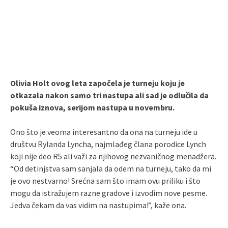
Olivia Holt ovog leta započela je turneju koju je
otkazala nakon samo tri nastupa ali sad je odlučila da
pokuša iznova, serijom nastupa u novembru.
Ono što je veoma interesantno da ona na turneju ide u
društvu Rylanda Lyncha, najmlađeg člana porodice Lynch
koji nije deo R5 ali važi za njihovog nezvaničnog menadžera.