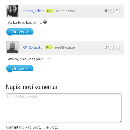
Jaoj preslatka jee
A kako ste me zeznuli za ovo za Beč, ja se taman ponadala i setim se da
ste već pisali o tome...
Ipak ima vremena, tek je na početku karijere
Odgovor
0
ariana_selena
64p
·
pre 515 nedelje
Aa karte su bas eftine.
Odgovor
+2
RV_Selenator
84p
·
pre 515 nedelje
Awww, predivnaa jee *___*
Odgovor
Napiši novi komentar