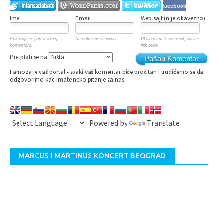
Komentariši kao Gost, ili se uloguj:
facebook
Ime
Email
Web sajt (nije obavezno)
Prikazuje se pored vašeg
Ne prikazuje se javno.
Ukoliko imate web sajt, upišite
komentara.
link ovde.
Pretplati se na
Pošalji Komentar
Famoza je vaš portal - svaki vaš komentar biće pročitan i trudićemo se da
odgovorimo kad imate neko pitanje za nas.
Powered by
Translate