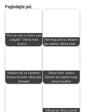
Autor:
Famoza.net
Foto: Instagram/Olivia Holt
Pogledajte još:
"Ovo je ono o čemu sam
sanjala": Olivia Holt
Film koji jedva čekamo
kreće…
da vidimo: Olivia Holt…
Hladan tuš za fandom:
Olivia Holt: Jedva
Ariana Grande otkazala
čekam da čujete moju