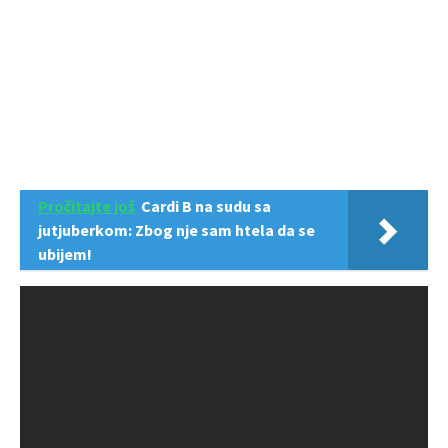
Pročitajte još
Cardi B na sudu sa
jutjuberkom: Zbog nje sam htela da se
ubijem!