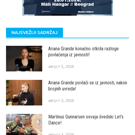
NAJSVEŽIJI SADRŽAJ
Ariana Grande konačno otkrila razloge
povlačenja iz javnosti!
август 5, 2026
Ariana Grande povlači se iz javnosti, nakon
brojnih uvreda!
август 3, 2026
Martinus Gunnarsen osvaja švedski Let’s
Dance!
август 3, 2026