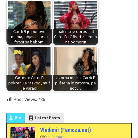
Cardi B je ponovo
Ipak mu je oprostila?
mama, objavila prvu
Cardi B i Offset zajedno
fotku sa bebom!
na odmoru!
Gotovo: Cardi B
Uzorna majka: Cardi B
pokrenula razvod, muž
puštena iz zatvora, pa
je varao!
noć…
Post Views:
786
Bio
Latest Posts
Vladimir (Famoza.net)
CEO
at
Famoza