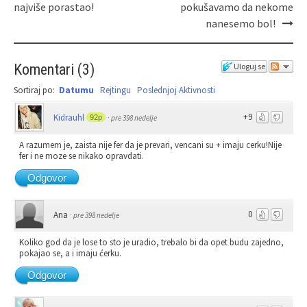
najviše porastao!
pokušavamo da nekome
nanesemo bol!
Komentari
(
3
)
Uloguj se
Sortiraj po:
Datumu
Rejtingu
Poslednjoj Aktivnosti
+9
Kidrauhl
92p
·
pre 398 nedelje
A razumem je, zaista nije fer da je prevari, vencani su + imaju cerku!Nije
fer i ne moze se nikako opravdati.
Odgovor
0
Ana
·
pre 398 nedelje
Koliko god da je lose to sto je uradio, trebalo bi da opet budu zajedno,
pokajao se, a i imaju ćerku.
Odgovor