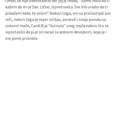
Offset se nije obeshrabrio već joj je rekao, “Samo hoću da ti
kažem da mi je žao. Lično, ispred sveta. Sve bih uradio da ti
pokažem kako te volim”. Nakon toga, oni su pročavrljali par
reči, nakon čega je reper otišao, ponevši i svoju poruku sa
sobom! Inače, Cardi B je “šutnula” svog muža nakon što se
ispostavilo da ju je on varao sa jednom devojkom, koja je i
sve javno priznala.