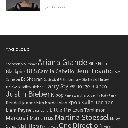
јул 30, 2026
TAG CLOUD
Ariana Grande
Billie Eilish
5 Seconds of Summer
Demi Lovato
BTS
Camila Cabello
Blackpink
Dove
Ed Sheeran
Hailey
Cameron
Fifth Harmony
Gigi Hadid
Exit festival
Harry Styles
Jorge Blanco
Baldwin
Hailey Bieber
Justin Bieber
K-pop
Karol Sevilla
Katy Perry
Kanye West
Kylie Jenner
kpop
Kendall jenner
Kim Kardashian
Little Mix
Liam Payne
Louis Tomlinson
Lisa i Lena
Martina Stoessel
Marcus i Martinus
Miley
One Direction
Niall Horan
Cyrus
Perrie
Nicki Minaj