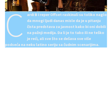
C
ardi B i reper Offset raskinuli su toliko naglo
da mnogi ljudi danas misle da je u pitanju
čista predstava za javnost kako bi oni dobili
na pažnji medija. Da li je to tako ili ne teško
je reći, ali sve što se dešava sve više
podseća na neku latino seriju sa čudnim scenarijima.