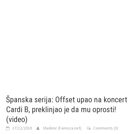
Španska serija: Offset upao na koncert
Cardi B, preklinjao je da mu oprosti!
(video)
17/12/2018
Vladimir (Famoza.net)
Comments (3)