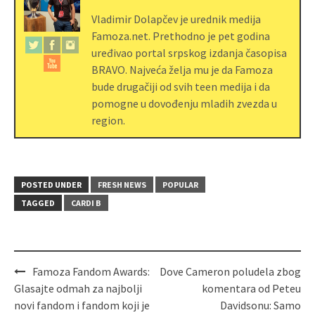
Vladimir Dolapčev je urednik medija
Famoza.net. Prethodno je pet godina
uređivao portal srpskog izdanja časopisa
BRAVO. Najveća želja mu je da Famoza
bude drugačiji od svih teen medija i da
pomogne u dovođenju mladih zvezda u
region.
POSTED UNDER
FRESH NEWS
POPULAR
TAGGED
CARDI B
Famoza Fandom Awards:
Dove Cameron poludela zbog
Glasajte odmah za najbolji
komentara od Peteu
novi fandom i fandom koji je
Davidsonu: Samo