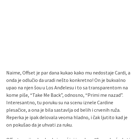
Naime, Offset je par dana kukao kako mu nedostaje Cardi, a
onda je odlučio da uradi nešto konkretno! On je bukvalno
upao na njen šou u Los Anđelesu i to sa transparentom na
kome piše, “Take Me Back”, odnosno, “Primi me nazad”.
Interesantno, tu poruku su na scenu iznele Cardine
plesačice, a ona je bila sastavlja od belih i crvenih ruža.
Reperka je ipak delovala veoma hladno, i čak ljutito kad je
on pokušao da je uhvati za ruku.