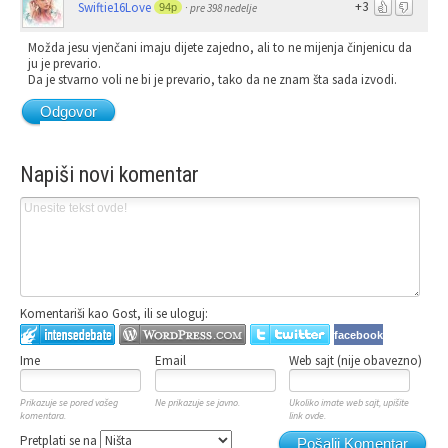
+3
Swiftie16Love
94p
·
pre 398 nedelje
Možda jesu vjenčani imaju dijete zajedno, ali to ne mijenja činjenicu da
ju je prevario.
Da je stvarno voli ne bi je prevario, tako da ne znam šta sada izvodi.
Odgovor
Napiši novi komentar
Komentariši kao Gost, ili se uloguj:
facebook
Ime
Email
Web sajt (nije obavezno)
Prikazuje se pored vašeg
Ne prikazuje se javno.
Ukoliko imate web sajt, upišite
komentara.
link ovde.
Pretplati se na
Pošalji Komentar