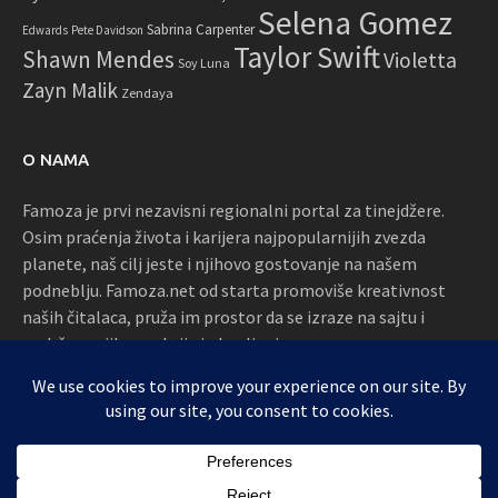
Selena Gomez
Sabrina Carpenter
Edwards
Pete Davidson
Taylor Swift
Shawn Mendes
Violetta
Soy Luna
Zayn Malik
Zendaya
O NAMA
Famoza je prvi nezavisni regionalni portal za tinejdžere.
Osim praćenja života i karijera najpopularnijih zvezda
planete, naš cilj jeste i njihovo gostovanje na našem
podneblju. Famoza.net od starta promoviše kreativnost
naših čitalaca, pruža im prostor da se izraze na sajtu i
podržava njihove akcije i okupljanja
Proudly powered by WordPress
|
Theme: Awaken by
ThemezHut
.