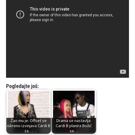
Pogledajte još:
Žao mu je: Offset se
Drama se nastavlja:
iskreno izvinjava Cardi B
Cardi B planira Božić
za…
sa…