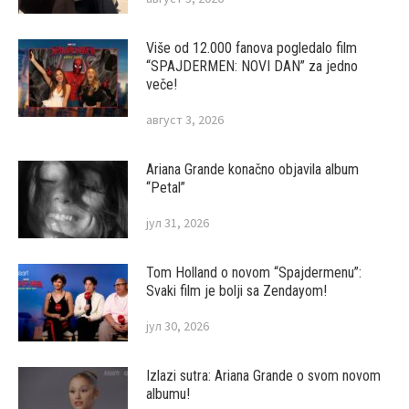
Više od 12.000 fanova pogledalo film
“SPAJDERMEN: NOVI DAN” za jedno
veče!
август 3, 2026
Ariana Grande konačno objavila album
“Petal”
јул 31, 2026
Tom Holland o novom “Spajdermenu”:
Svaki film je bolji sa Zendayom!
јул 30, 2026
Izlazi sutra: Ariana Grande o svom novom
albumu!