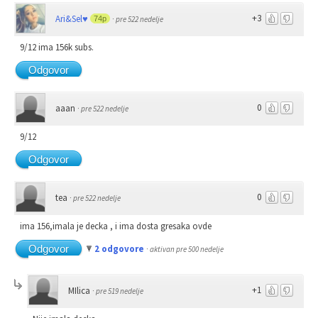
+3
Ari&Sel♥
74p
·
pre 522 nedelje
9/12 ima 156k subs.
Odgovor
0
aaan
·
pre 522 nedelje
9/12
Odgovor
0
tea
·
pre 522 nedelje
ima 156,imala je decka , i ima dosta gresaka ovde
Odgovor
2 odgovore
·
aktivan pre 500 nedelje
+1
MIlica
·
pre 519 nedelje