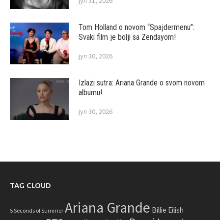
јул 31, 2026
Tom Holland o novom “Spajdermenu”:
Svaki film je bolji sa Zendayom!
јул 30, 2026
Izlazi sutra: Ariana Grande o svom novom
albumu!
јул 30, 2026
TAG CLOUD
Ariana Grande
Billie Eilish
5 Seconds of Summer