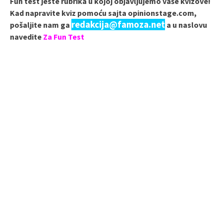
Fun test jeste rubrika u kojoj objavljujemo vaše kvizove!
Kad napravite kviz pomoću sajta opinionstage.com,
redakcija@famoza.net
pošaljite nam ga
a u naslovu
navedite
Za Fun Test