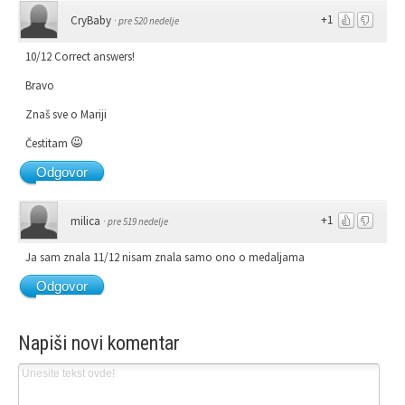
+1
CryBaby
·
pre 520 nedelje
10/12 Correct answers!
Bravo
Znaš sve o Mariji
Čestitam
Odgovor
+1
milica
·
pre 519 nedelje
Ja sam znala 11/12 nisam znala samo ono o medaljama
Odgovor
Napiši novi komentar