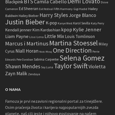
Demi Lovato
BTS
Camila Cabello
Blackpink
Dove
Ed Sheeran
Hailey
Cameron
Fifth Harmony
Gigi Hadid
Exit festival
Harry Styles
Jorge Blanco
Baldwin
Hailey Bieber
Justin Bieber
K-pop
Karol Sevilla
Katy Perry
Kanye West
Kylie Jenner
kpop
Kendall jenner
Kim Kardashian
Little Mix
Liam Payne
Louis Tomlinson
Lisa i Lena
Martina Stoessel
Marcus i Martinus
Miley
One Direction
Niall Horan
Cyrus
Perrie
Nicki Minaj
Selena Gomez
Sabrina Carpenter
Edwards
Pete Davidson
Taylor Swift
Shawn Mendes
Violetta
Soy Luna
Zayn Malik
Zendaya
O NAMA
Famoza je prvi nezavisni regionalni portal za tinejdžere.
Osim praćenja života i karijera najpopularnijih zvezda
planete, naš cilj jeste i njihovo gostovanje na našem