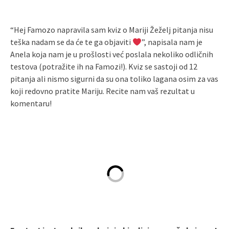
“Hej Famozo napravila sam kviz o Mariji Žeželj pitanja nisu
teška nadam se da će te ga objaviti
”, napisala nam je
Anela koja nam je u prošlosti već poslala nekoliko odličnih
testova (potražite ih na Famozi!). Kviz se sastoji od 12
pitanja ali nismo sigurni da su ona toliko lagana osim za vas
koji redovno pratite Mariju. Recite nam vaš rezultat u
komentaru!