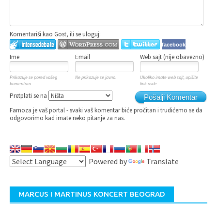
Komentariši kao Gost, ili se uloguj:
facebook
Ime
Email
Web sajt (nije obavezno)
Prikazuje se pored vašeg
Ne prikazuje se javno.
Ukoliko imate web sajt, upišite
komentara.
link ovde.
Pretplati se na
Pošalji Komentar
Famoza je vaš portal - svaki vaš komentar biće pročitan i trudićemo se da
odgovorimo kad imate neko pitanje za nas.
Powered by
Translate
MARCUS I MARTINUS KONCERT BEOGRAD