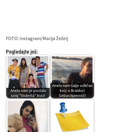
FOTO: Instagram/Marija Žeželj
Pogledajte još:
Anela nam šalje odličan
Anela nam je poslala
kviz o Brankici
svoj "Violetta" kviz!
Sebastijanović!