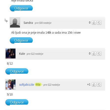
Nije imala decka
Odgovor
0
Sandra
·
pre 500 nedelje
Ali ljudi ona je prije imala 148k a sada ima 156 i visee
Odgovor
0
Kale
·
pre 522 nedelje
8/12
Odgovor
+1
sofijabizzle
60p
·
pre 522 nedelje
9/10
Odgovor