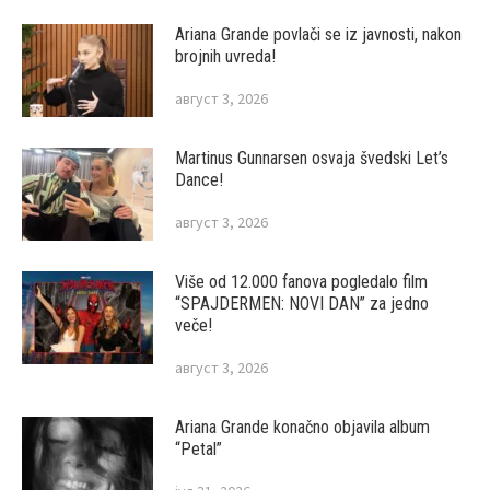
Ariana Grande povlači se iz javnosti, nakon
brojnih uvreda!
август 3, 2026
Martinus Gunnarsen osvaja švedski Let’s
Dance!
август 3, 2026
Više od 12.000 fanova pogledalo film
“SPAJDERMEN: NOVI DAN” za jedno
veče!
август 3, 2026
Ariana Grande konačno objavila album
“Petal”