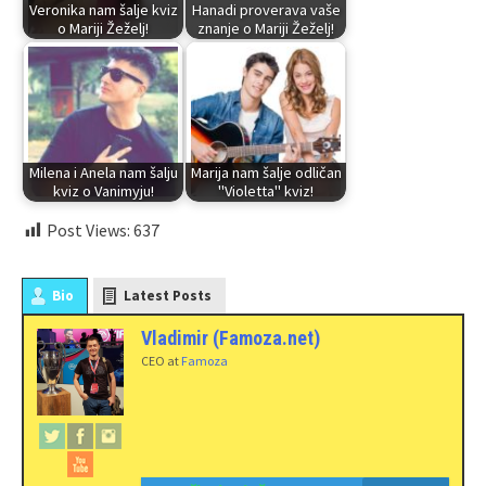
Veronika nam šalje kviz
Hanadi proverava vaše
o Mariji Žeželj!
znanje o Mariji Žeželj!
Milena i Anela nam šalju
Marija nam šalje odličan
kviz o Vanimyju!
"Violetta" kviz!
Post Views:
637
Bio
Latest Posts
Vladimir (Famoza.net)
CEO
at
Famoza