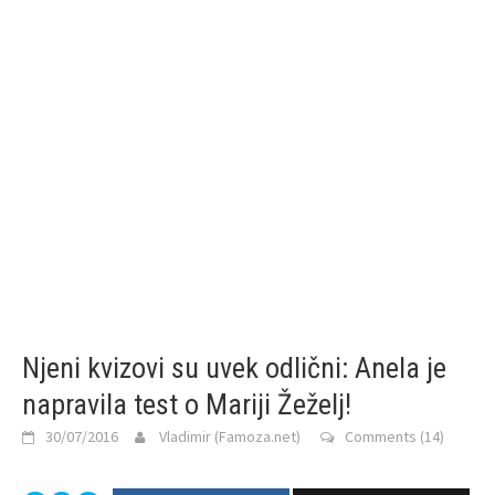
Njeni kvizovi su uvek odlični: Anela je
napravila test o Mariji Žeželj!
30/07/2016
Vladimir (Famoza.net)
Comments (14)