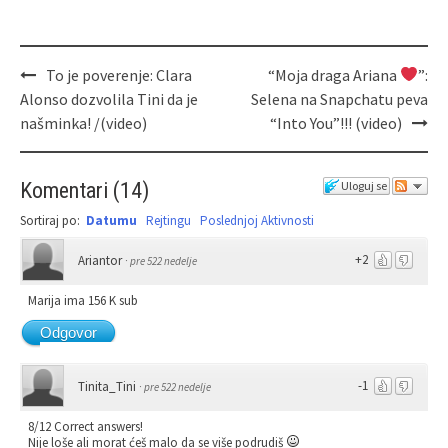
To je poverenje: Clara
“Moja draga Ariana
”:
Alonso dozvolila Tini da je
Selena na Snapchatu peva
našminka! /(video)
“Into You”!!! (video)
Komentari
(
14
)
Uloguj se
Sortiraj po:
Datumu
Rejtingu
Poslednjoj Aktivnosti
+2
Ariantor
·
pre 522 nedelje
Marija ima 156 K sub
Odgovor
-1
Tinita_Tini
·
pre 522 nedelje
8/12 Correct answers!
Nije loše ali morat ćeš malo da se više podrudiš