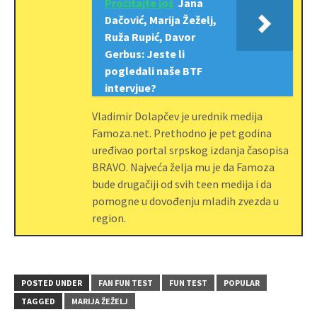
Pročitajte još
Jana
Dačović, Marija Žeželj,
Ruža Rupić, Davor
Gerbus: Jeste li
pogledali naše BTF
intervjue?
Vladimir Dolapčev je urednik medija
Famoza.net. Prethodno je pet godina
uređivao portal srpskog izdanja časopisa
BRAVO. Najveća želja mu je da Famoza
bude drugačiji od svih teen medija i da
pomogne u dovođenju mladih zvezda u
region.
POSTED UNDER
FAN FUN TEST
FUN TEST
POPULAR
TAGGED
MARIJA ŽEŽELJ