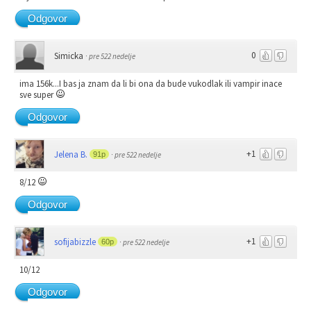
Odgovor
0
Simicka
·
pre 522 nedelje
ima 156k...I bas ja znam da li bi ona da bude vukodlak ili vampir inace
sve super
Odgovor
+1
Jelena B.
91p
·
pre 522 nedelje
8/12
Odgovor
+1
sofijabizzle
60p
·
pre 522 nedelje
10/12
Odgovor