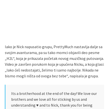
Iako je Nick napusatio grupu, PrettyMuch nastavlja dalje sa
svojim avanturama, pa su tako momci objavili deo pesme
„H2L“, koja je prikazala početak novog muzičkog putovanja.
Video je završen porukom koja je upućena Nicku, a koja glasi:
„Iako ćeš nedostajati, želimo ti samo najbolje. Nikada ne
bismo mogli ništa od ovoga bez tebe“, napisala je grupa.
Its a brotherhood at the end of the day! We love our
brothers and we love all for sticking by us and
understanding ♥️ and to Nick, thank you for being