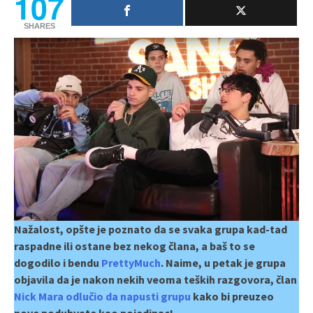
107
SHARES
Nažalost, opšte je poznato da se svaka grupa kad-tad
raspadne ili ostane bez nekog člana, a baš to se
dogodilo i bendu
PrettyMuch
. Naime, u petak je grupa
objavila da je nakon nekih veoma teških razgovora, član
Nick Mara odlučio da napusti grupu
kako bi preuzeo