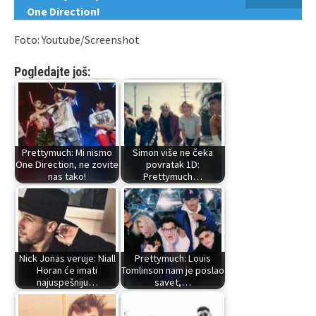
One Direction!
Foto: Youtube/Screenshot
Pogledajte još:
Prettymuch: Mi nismo
Simon više ne čeka
One Direction, ne zovite
povratak 1D:
nas tako!
Prettymuch…
Nick Jonas veruje: Niall
Prettymuch: Louis
Horan će imati
Tomlinson nam je poslao
najuspešniju…
savet,…