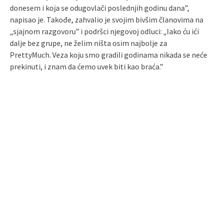
donesem i koja se odugovlači poslednjih godinu dana”,
napisao je. Takođe, zahvalio je svojim bivšim članovima na
„sjajnom razgovoru” i podršci njegovoj odluci: „Iako ću ići
dalje bez grupe, ne želim ništa osim najbolje za
PrettyMuch. Veza koju smo gradili godinama nikada se neće
prekinuti, i znam da ćemo uvek biti kao braća.”