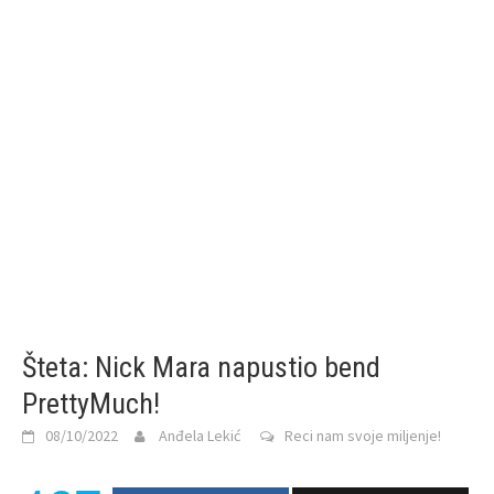
Šteta: Nick Mara napustio bend
PrettyMuch!
08/10/2022
Anđela Lekić
Reci nam svoje miljenje!