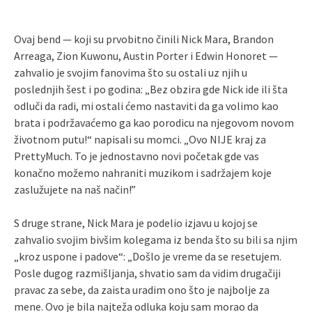
Ovaj bend — koji su prvobitno činili Nick Mara, Brandon
Arreaga, Zion Kuwonu, Austin Porter i Edwin Honoret —
zahvalio je svojim fanovima što su ostali uz njih u
poslednjih šest i po godina: „Bez obzira gde Nick ide ili šta
odluči da radi, mi ostali ćemo nastaviti da ga volimo kao
brata i podržavaćemo ga kao porodicu na njegovom novom
životnom putu!“ napisali su momci. „Ovo NIJE kraj za
PrettyMuch. To je jednostavno novi početak gde vas
konačno možemo nahraniti muzikom i sadržajem koje
zaslužujete na naš način!”
S druge strane, Nick Mara je podelio izjavu u kojoj se
zahvalio svojim bivšim kolegama iz benda što su bili sa njim
„kroz uspone i padove“: „Došlo je vreme da se resetujem.
Posle dugog razmišljanja, shvatio sam da vidim drugačiji
pravac za sebe, da zaista uradim ono što je najbolje za
mene. Ovo je bila najteža odluka koju sam morao da