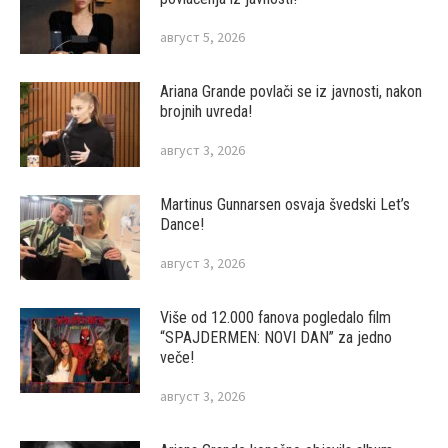
август 5, 2026
Ariana Grande povlači se iz javnosti, nakon
brojnih uvreda!
август 3, 2026
Martinus Gunnarsen osvaja švedski Let’s
Dance!
август 3, 2026
Više od 12.000 fanova pogledalo film
“SPAJDERMEN: NOVI DAN” za jedno
veče!
август 3, 2026