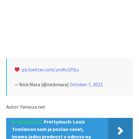
.
pic.twitter.com/zrsKv1PjLs
— Nick Mara (@nickmara)
October 7, 2022
Autor: Famoza.net
Pročitajte još
Prettymuch: Louis
Tomlinson nam je poslao savet,
imamo jednu prednost u odnosu na