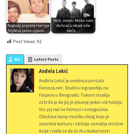
Nick Jonas: Mislio sam
Najbolji prijatelj Harryja
da braća nikad više
Stylesa javno izjavio:…
neće…
Post Views:
92
Bio
Latest Posts
Anđela Lekić
Anđela Lekić je urednica portala
Famoza.net. Studira logopediju na
Fasperu u Beogradu. Tokom studija
otkrila je da joj je pisanje jedan vid hobija,
što joj rad na Famozi i omogućava.
Obožava kpop muziku zbog koje je
zavolela kulturu i običaje zemalja istočne
Azije i nada se da će ih u budućnosti