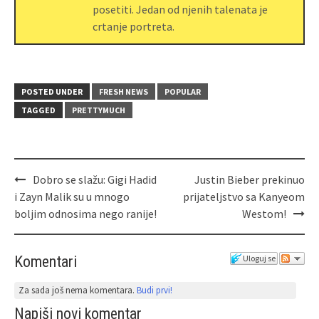
posetiti. Jedan od njenih talenata je
crtanje portreta.
POSTED UNDER
FRESH NEWS
POPULAR
TAGGED
PRETTYMUCH
Dobro se slažu: Gigi Hadid
Justin Bieber prekinuo
i Zayn Malik su u mnogo
prijateljstvo sa Kanyeom
boljim odnosima nego ranije!
Westom!
Komentari
Uloguj se
Za sada još nema komentara.
Budi prvi!
Napiši novi komentar