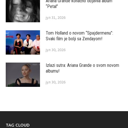
Ariana Grande konačno objavila album
“Petal”
јул 31, 2026
Tom Holland o novom “Spajdermenu”:
Svaki film je bolji sa Zendayom!
јул 30, 2026
Izlazi sutra: Ariana Grande o svom novom
albumu!
јул 30, 2026
TAG CLOUD