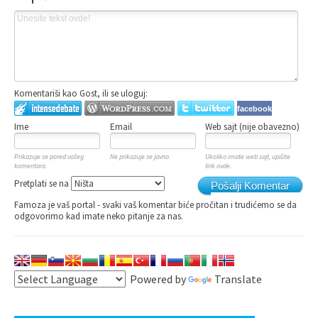
Komentariši kao Gost, ili se uloguj:
facebook
Ime
Email
Web sajt (nije obavezno)
Prikazuje se pored vašeg
Ne prikazuje se javno.
Ukoliko imate web sajt, upišite
komentara.
link ovde.
Pretplati se na
Pošalji Komentar
Famoza je vaš portal - svaki vaš komentar biće pročitan i trudićemo se da
odgovorimo kad imate neko pitanje za nas.
Powered by
Translate