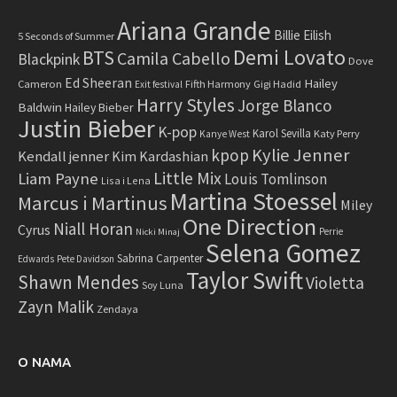
Ariana Grande
Billie Eilish
5 Seconds of Summer
Demi Lovato
BTS
Camila Cabello
Blackpink
Dove
Ed Sheeran
Hailey
Cameron
Fifth Harmony
Gigi Hadid
Exit festival
Harry Styles
Jorge Blanco
Baldwin
Hailey Bieber
Justin Bieber
K-pop
Karol Sevilla
Katy Perry
Kanye West
Kylie Jenner
kpop
Kendall jenner
Kim Kardashian
Little Mix
Liam Payne
Louis Tomlinson
Lisa i Lena
Martina Stoessel
Marcus i Martinus
Miley
One Direction
Niall Horan
Cyrus
Perrie
Nicki Minaj
Selena Gomez
Sabrina Carpenter
Edwards
Pete Davidson
Taylor Swift
Shawn Mendes
Violetta
Soy Luna
Zayn Malik
Zendaya
O NAMA