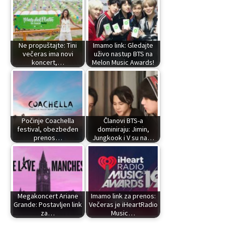
Ne propuštajte: Tini
Imamo link: Gledajte
večeras ima novi
uživo nastup BTS na
koncert,…
Melon Music Awards!
Počinje Coachella
Članovi BTS-a
festival, obezbeđen
dominiraju: Jimin,
prenos…
Jungkook i V su na…
Megakoncert Ariane
Imamo link za prenos:
Grande: Postavljen link
Večeras je iHeartRadio
za…
Music…