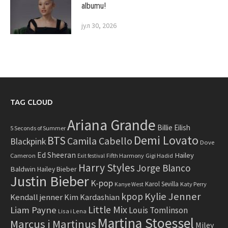
albumu!
јул 30, 2026
TAG CLOUD
Ariana Grande
Billie Eilish
5 Seconds of Summer
Demi Lovato
BTS
Camila Cabello
Blackpink
Dove
Ed Sheeran
Hailey
Cameron
Fifth Harmony
Gigi Hadid
Exit festival
Harry Styles
Jorge Blanco
Baldwin
Hailey Bieber
Justin Bieber
K-pop
Karol Sevilla
Katy Perry
Kanye West
Kylie Jenner
kpop
Kendall jenner
Kim Kardashian
Little Mix
Liam Payne
Louis Tomlinson
Lisa i Lena
Martina Stoessel
Marcus i Martinus
Miley