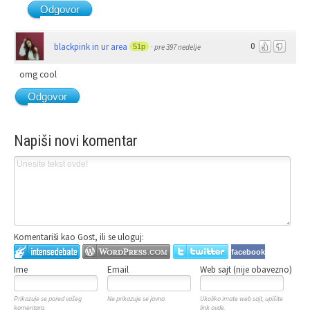
Odgovor
0
blackpink in ur area
51p
·
pre 397 nedelje
omg cool
Odgovor
Napiši novi komentar
Komentariši kao Gost, ili se uloguj:
facebook
Ime
Email
Web sajt (nije obavezno)
Prikazuje se pored vašeg
Ne prikazuje se javno.
Ukoliko imate web sajt, upišite
komentara.
link ovde.