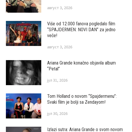
август 3, 2026
Više od 12.000 fanova pogledalo film
“SPAJDERMEN: NOVI DAN” za jedno
veče!
август 3, 2026
Ariana Grande konačno objavila album
“Petal”
јул 31, 2026
Tom Holland o novom “Spajdermenu”:
Svaki film je bolji sa Zendayom!
јул 30, 2026
Izlazi sutra: Ariana Grande o svom novom