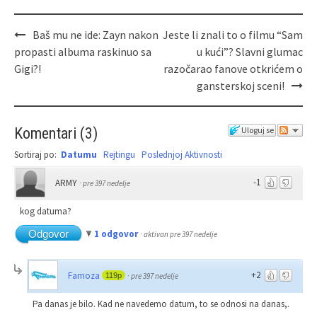
Baš mu ne ide: Zayn nakon
Jeste li znali to o filmu “Sam
propasti albuma raskinuo sa
u kući”? Slavni glumac
Gigi?!
razočarao fanove otkrićem o
gansterskoj sceni!
Komentari
(
3
)
Uloguj se
Sortiraj po:
Datumu
Rejtingu
Poslednjoj Aktivnosti
-1
ARMY
·
pre 397 nedelje
kog datuma?
Odgovor
1 odgovor
·
aktivan pre 397 nedelje
+2
Famoza
119p
·
pre 397 nedelje
Pa danas je bilo. Kad ne navedemo datum, to se odnosi na danas,.