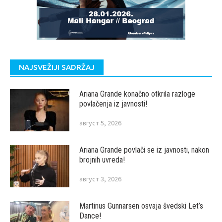
NAJSVEŽIJI SADRŽAJ
Ariana Grande konačno otkrila razloge
povlačenja iz javnosti!
август 5, 2026
Ariana Grande povlači se iz javnosti, nakon
brojnih uvreda!
август 3, 2026
Martinus Gunnarsen osvaja švedski Let’s
Dance!