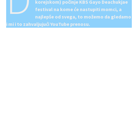
korejskom) počinje KBS Gayo Deachukjae
festival na kome će nastupiti momci, a
najlepše od svega, to možemo da gledamo
i mi i to zahvaljujući YouTube prenosu.