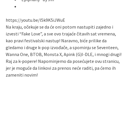
https://youtu.be/l5k9K5iJWuE
Na kraju, očekuje se da će oni potom nastupiti zajedno i
izvesti “Fake Love”, a sve ovo trajaće čitavih sat vremena,
kao pravi festivalski nastup! Naravno, biće prilike da
gledamo i druge k-pop izvođače, a spominju se Seventeen,
Wanna One, BTOB, Monsta X, Apink (G)I-DLE, i mnogi drugi!
Raj za k-popere! Napominjemo da posećujete ovu stranicu,
jer je moguće da linkovi za prenos neće raditi, pa ćemo ih
zameniti novim!