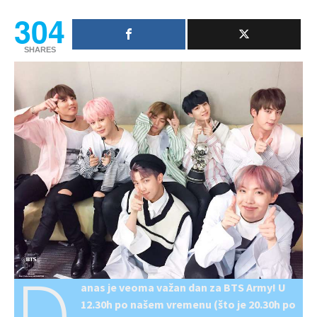
304
SHARES
D
anas je veoma važan dan za BTS Army! U
12.30h po našem vremenu (što je 20.30h po