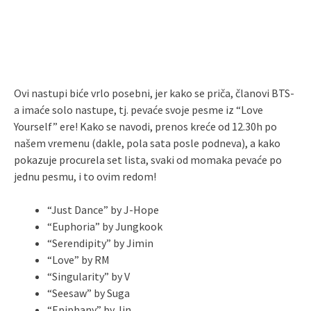
Ovi nastupi biće vrlo posebni, jer kako se priča, članovi BTS-
a imaće solo nastupe, tj. pevaće svoje pesme iz “Love
Yourself” ere! Kako se navodi, prenos kreće od 12.30h po
našem vremenu (dakle, pola sata posle podneva), a kako
pokazuje procurela set lista, svaki od momaka pevaće po
jednu pesmu, i to ovim redom!
“Just Dance” by J-Hope
“Euphoria” by Jungkook
“Serendipity” by Jimin
“Love” by RM
“Singularity” by V
“Seesaw” by Suga
“Epiphany” by Jin