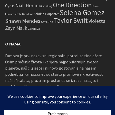
One Direction
Niall Horan
Cyrus
Perrie
Nicki Minaj
Selena Gomez
Sabrina Carpenter
Edwards
Pete Davidson
Taylor Swift
Shawn Mendes
Violetta
Soy Luna
Zayn Malik
Zendaya
O NAMA
Famoza je prvi nezavisni regionalni portal za tinejdžere.
Osim praćenja života i karijera najpopularnijih zvezda
planete, naš cilj jeste i njihovo gostovanje na našem
podneblju. Famoza.net od starta promoviše kreativnost
naših čitalaca, pruža im prostor da se izraze na sajtu i
podržava njihove akcije i okupljanja
Proudly powered by WordPress
|
Theme: Awaken by
ThemezHut
.