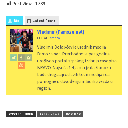
Post Views:
1.839
Bio
Latest Posts
Vladimir (Famoza.net)
CEO
at
Famoza
Vladimir Dolapčev je urednik medija
Famoza.net. Prethodno je pet godina
uređivao portal srpskog izdanja časopisa
BRAVO. Najveća želja mu je da Famoza
bude drugačiji od svih teen medija i da
pomogne u dovođenju mladih zvezda u
region.
POSTED UNDER
FRESH NEWS
POPULAR