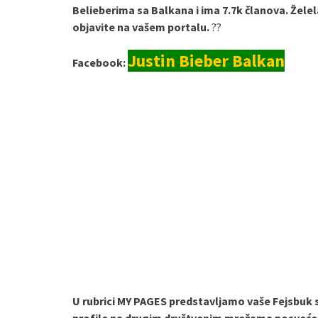
Belieberima sa Balkana i ima 7.7k članova. Želela
objavite na vašem portalu.
??
Justin Bieber Balkan
Facebook:
U rubrici MY PAGES predstavljamo vaše Fejsbuk s