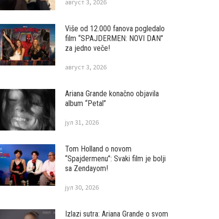
август 3, 2026
Više od 12.000 fanova pogledalo
film “SPAJDERMEN: NOVI DAN”
za jedno veče!
август 3, 2026
Ariana Grande konačno objavila
album “Petal”
јул 31, 2026
Tom Holland o novom
“Spajdermenu”: Svaki film je bolji
sa Zendayom!
јул 30, 2026
Izlazi sutra: Ariana Grande o svom