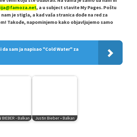
e temi koju ste odabrali. Na vama je samo da nam ih
cija@famoza.net
, a u subject stavite My Pages. Poštu
am je stigla, a kad vaša stranica dođe na red za
ilom! Takođe, napominjemo kako objavljujemo samo
i da sam ja napisao "Cold Water" za
 BIEBER - Balkan
Justin Bieber • Balkan