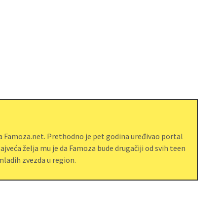
ja Famoza.net. Prethodno je pet godina uređivao portal
jveća želja mu je da Famoza bude drugačiji od svih teen
ladih zvezda u region.