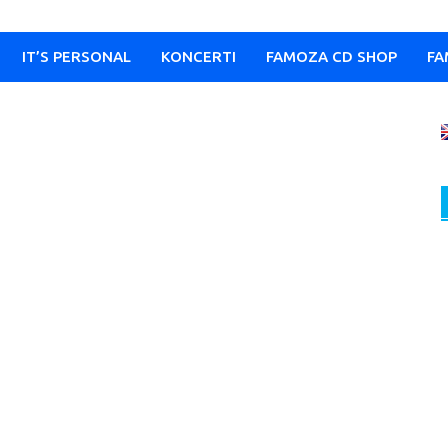
IT’S PERSONAL
KONCERTI
FAMOZA CD SHOP
FA