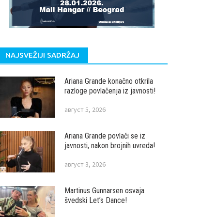
NAJSVEŽIJI SADRŽAJ
Ariana Grande konačno otkrila
razloge povlačenja iz javnosti!
август 5, 2026
Ariana Grande povlači se iz
javnosti, nakon brojnih uvreda!
август 3, 2026
Martinus Gunnarsen osvaja
švedski Let’s Dance!