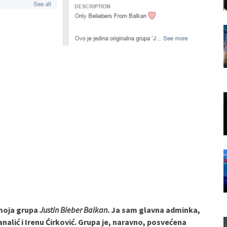
 moja grupa
Justin Bieber Balkan
. Ja sam glavna adminka,
nalić i Irenu Ćirković. Grupa je, naravno, posvećena