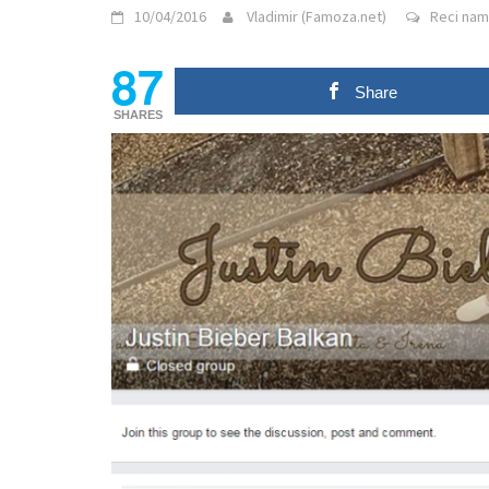
10/04/2016
Vladimir (Famoza.net)
Reci nam 
87
Share
SHARES