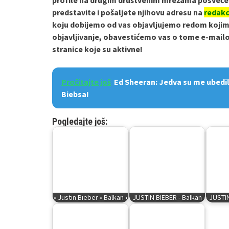
profile na drugim društvenim mrežama posvećen
predstavite i pošaljete njihovu adresu na
redak
koju dobijemo od vas objavljujemo redom kojim n
objavljivanje, obavestićemo vas o tome e-ma
stranice koje su aktivne!
Pročitajte još
Ed Sheeran: Jedva su me ubedil
Biebsa!
Pogledajte još:
• Justin Bieber • Balkan •
JUSTIN BIEBER - Balkan
JUSTIN