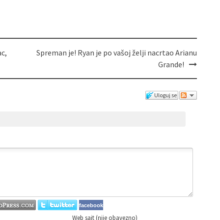
ac,
Spreman je! Ryan je po vašoj želji nacrtao Arianu
Grande!
Uloguj se
facebook
Web sajt (nije obavezno)