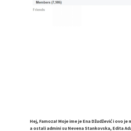
Hej, Famoza! Moje ime je Ena Džudžević i ovo je
a ostali admini su Nevena Stankovska, Edita Ada