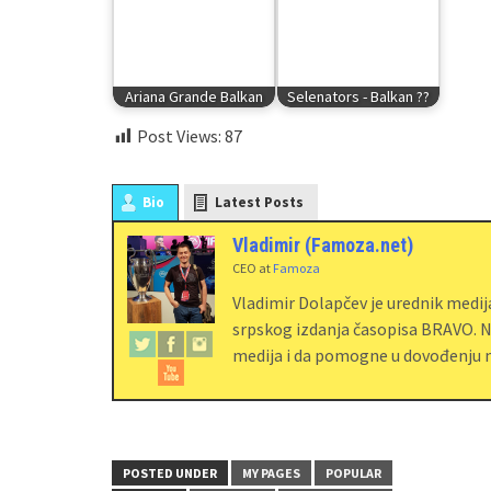
Ariana Grande Balkan
Selenators - Balkan ??
Post Views:
87
Bio
Latest Posts
Vladimir (Famoza.net)
CEO
at
Famoza
Vladimir Dolapčev je urednik medi
srpskog izdanja časopisa BRAVO. Na
medija i da pomogne u dovođenju m
POSTED UNDER
MY PAGES
POPULAR