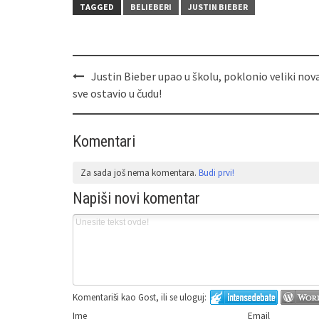
TAGGED
BELIEBERI
JUSTIN BIEBER
Justin Bieber upao u školu, poklonio veliki nov
sve ostavio u čudu!
Komentari
Za sada još nema komentara.
Budi prvi!
Napiši novi komentar
Komentariši kao Gost, ili se uloguj:
Ime
Email