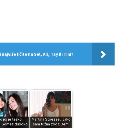
najviše ličite na Sel, Ari, Tay ili Tini?
o joj je teško":
Martina Stoessel: Jako
a Gomez duboko
sam tužna zbog Demi