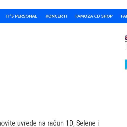
IT’S PERSONAL
KONCERTI
FAMOZA CD SHOP
FA
hovite uvrede na račun 1D, Selene i