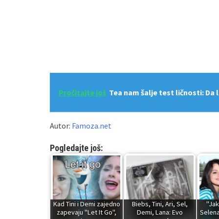
Pročitajte još
Tea nam šalje test ličnosti: Da li 
Autor:
Famoza.net
Pogledajte još:
Kad Tini i Demi zajedno
Biebs, Tini, Ari, Sel,
"Jak
zapevaju "Let It Go",
Demi, Lana: Evo
Selen