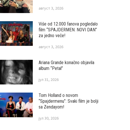
август 3, 2026
Više od 12.000 fanova pogledalo
film “SPAJDERMEN: NOVI DAN”
za jedno veče!
август 3, 2026
Ariana Grande konačno objavila
album “Petal”
јул 31, 2026
Tom Holland o novom
“Spajdermenu”: Svaki film je bolji
sa Zendayom!
јул 30, 2026