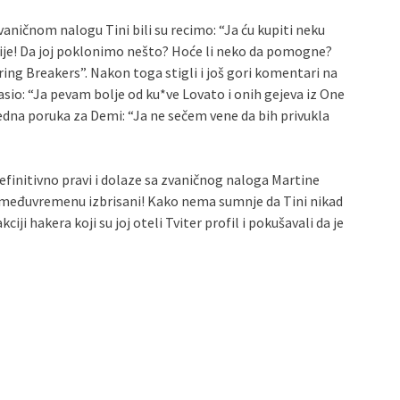
aničnom nalogu Tini bili su recimo: “Ja ću kupiti neku
ije! Da joj poklonimo nešto? Hoće li neko da pomogne?
Spring Breakers”. Nakon toga stigli i još gori komentari na
lasio: “Ja pevam bolje od ku*ve Lovato i onih gejeva iz One
š jedna poruka za Demi: “Ja ne sečem vene da bih privukla
efinitivno pravi i dolaze sa zvaničnog naloga Martine
 u međuvremenu izbrisani! Kako nema sumnje da Tini nikad
ciji hakera koji su joj oteli Tviter profil i pokušavali da je