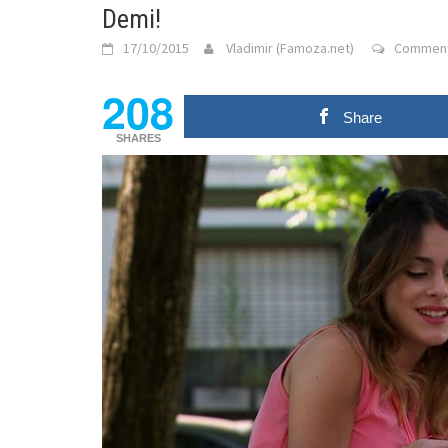
Demi!
17/10/2015
Vladimir (Famoza.net)
Comment
208
Share
SHARES