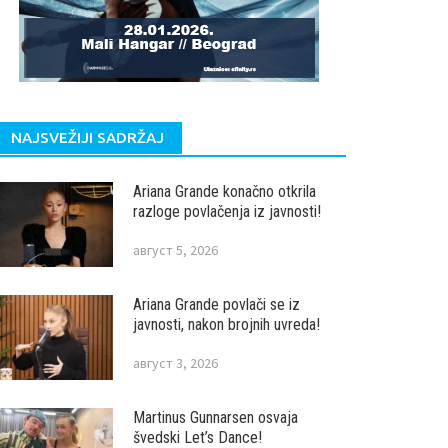
NAJSVEŽIJI SADRŽAJ
Ariana Grande konačno otkrila
razloge povlačenja iz javnosti!
август 5, 2026
Ariana Grande povlači se iz
javnosti, nakon brojnih uvreda!
август 3, 2026
Martinus Gunnarsen osvaja
švedski Let’s Dance!