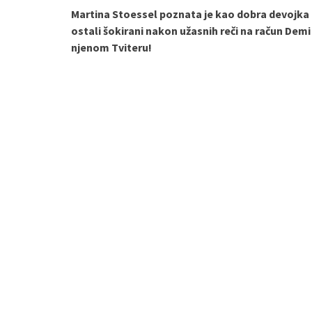
Martina Stoessel poznata je kao dobra devojka
ostali šokirani nakon užasnih reči na račun Demi
njenom Tviteru!