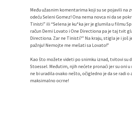
Među užasnim komentarima koji su se pojavili na zv
odeću Seleni Gomez! Ona nema novca ni da se pokr
Tinisti” ili “Selena je ku*ka jer je glumila u filmu 
račun Demi Lovato i One Directiona pa je taj tvit g
Directiona. Zar ne Tinisti?” Na kraju, stigla je i jo
pažnju! Nemojte me mešati sa Lovato!”
Kao što možete videti po snimku iznad, tvitovi su d
Stoessel. Međutim, njih nećete pronaći jer su oni
ne bi uradila ovako nešto, očigledno je da se radi o ak
maksimalno ocrne!