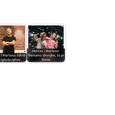
Marcus i Martinus:
i Martinus otkrili
Nemamo devojke, to je
izgleda njihov…
šteta!