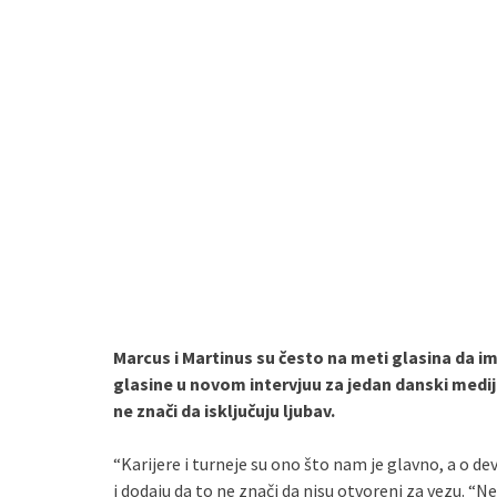
Marcus i Martinus su često na meti glasina da im
glasine u novom intervjuu za jedan danski medij.
ne znači da isključuju ljubav.
“Karijere i turneje su ono što nam je glavno, a o d
i dodaju da to ne znači da nisu otvoreni za vezu. “N