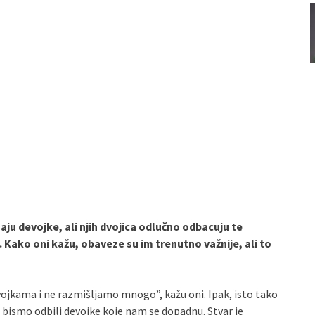
aju devojke, ali njih dvojica odlučno odbacuju te
 Kako oni kažu, obaveze su im trenutno važnije, ali to
evojkama i ne razmišljamo mnogo”, kažu oni. Ipak, isto tako
e bismo odbili devojke koje nam se dopadnu. Stvar je