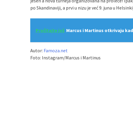
jesen a nova turneja organizovana na proleće! Ipa
po Skandinaviji, a prvi u nizu je već 9. juna u Helsinki
Pročitajte još
Marcus i Martinus otkrivaju kad 
Autor:
Famoza.net
Foto: Instagram/Marcus i Martinus