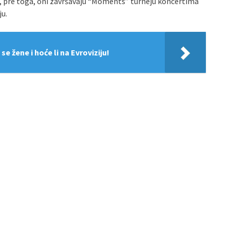
k, pre toga, oni završavaju “Moments” turneju koncertima
ju.
se žene i hoće li na Evroviziju!