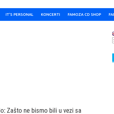
IT’S PERSONAL
KONCERTI
FAMOZA CD SHOP
FA
o: Zašto ne bismo bili u vezi sa