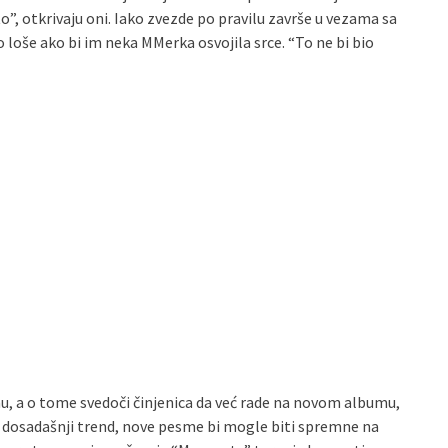
 otkrivaju oni. Iako zvezde po pravilu završe u vezama sa
 loše ako bi im neka MMerka osvojila srce. “To ne bi bio
, a o tome svedoči činjenica da već rade na novom albumu,
avi dosadašnji trend, nove pesme bi mogle biti spremne na