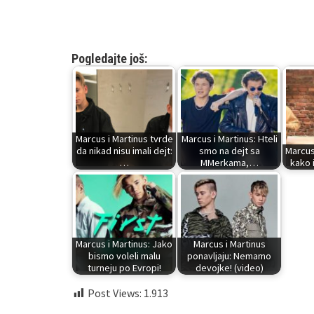
Pogledajte još:
Marcus i Martinus tvrde
Marcus i Martinus: Hteli
da nikad nisu imali dejt:
smo na dejt sa
Marcus 
…
MMerkama,…
kako 
Marcus i Martinus: Jako
Marcus i Martinus
bismo voleli malu
ponavljaju: Nemamo
turneju po Evropi!
devojke! (video)
Post Views:
1.913