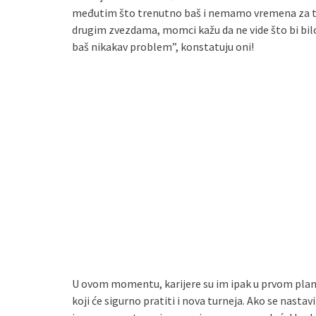
međutim što trenutno baš i nemamo vremena za to”,
drugim zvezdama, momci kažu da ne vide što bi bilo
baš nikakav problem”, konstatuju oni!
U ovom momentu, karijere su im ipak u prvom planu
koji će sigurno pratiti i nova turneja. Ako se nast