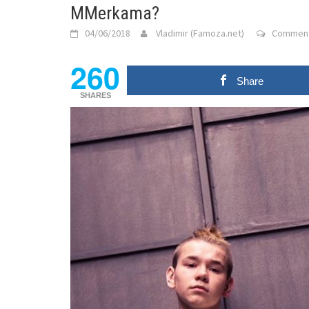
MMerkama?
04/06/2018
Vladimir (Famoza.net)
Comment
260
Share
SHARES