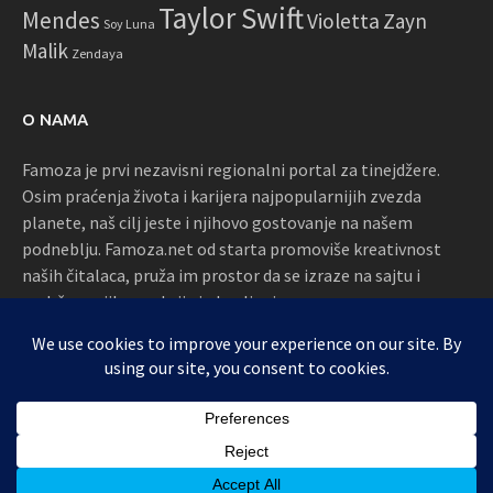
Taylor Swift
Mendes
Violetta
Zayn
Soy Luna
Malik
Zendaya
O NAMA
Famoza je prvi nezavisni regionalni portal za tinejdžere.
Osim praćenja života i karijera najpopularnijih zvezda
planete, naš cilj jeste i njihovo gostovanje na našem
podneblju. Famoza.net od starta promoviše kreativnost
naših čitalaca, pruža im prostor da se izraze na sajtu i
podržava njihove akcije i okupljanja
Proudly powered by WordPress
|
Theme: Awaken by
ThemezHut
.