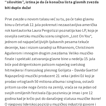
“silovitim”, istina je da će konačna lista glavnih zvezda
biti duplo duža!
Prve zvezde u novom talasu već su tu, pa će tako glavnu
binu u četvrtak 12. jula pokrenuti nezaustavljiva američka
rok kantautorka Laura Pergolizzi poznatija kao LP, koja je
osvojila svetsku muzičku scenu singlom „Lost On You“,
jednom od najupečatljivijih ljubavnih pesama tekuće
decenije, kao i nizom saradnji sa Rihannom, Christinom
Aguilerom i mnogim drugim zvezdama. Veliko muzičko
finale i spektakl zatvaranja glavne bine u nedelju 15. jula
biće pod dirigentskom palicom najvećeg svetskog
hitmejkera i francuskog plesnog Golijata – Davida Guette!
Najuspešniji muzički producent 21. veka i jedini DJ koji je
prodao vrtoglavih 50 miliona albuma i singlova, ostavši
pritom sa obe noge čvrsto na zemlji, vraća se na jedan od
svojih omiljenih festivala čiju pozivnicu je imao i pre 12
godina kad je krčio put do današnjeg statusa muzičke ikone!
O njegovoj liderskoj poziciji u muzičkoj industriji govore i