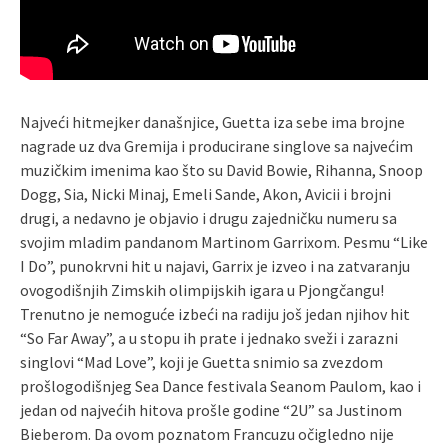
Najveći hitmejker današnjice, Guetta iza sebe ima brojne
nagrade uz dva Gremija i producirane singlove sa najvećim
muzičkim imenima kao što su David Bowie, Rihanna, Snoop
Dogg, Sia, Nicki Minaj, Emeli Sande, Akon, Avicii i brojni
drugi, a nedavno je objavio i drugu zajedničku numeru sa
svojim mladim pandanom Martinom Garrixom. Pesmu “Like
I Do”, punokrvni hit u najavi, Garrix je izveo i na zatvaranju
ovogodišnjih Zimskih olimpijskih igara u Pjongčangu!
Trenutno je nemoguće izbeći na radiju još jedan njihov hit
“So Far Away”, a u stopu ih prate i jednako sveži i zarazni
singlovi “Mad Love”, koji je Guetta snimio sa zvezdom
prošlogodišnjeg Sea Dance festivala Seanom Paulom, kao i
jedan od najvećih hitova prošle godine “2U” sa Justinom
Bieberom. Da ovom poznatom Francuzu očigledno nije