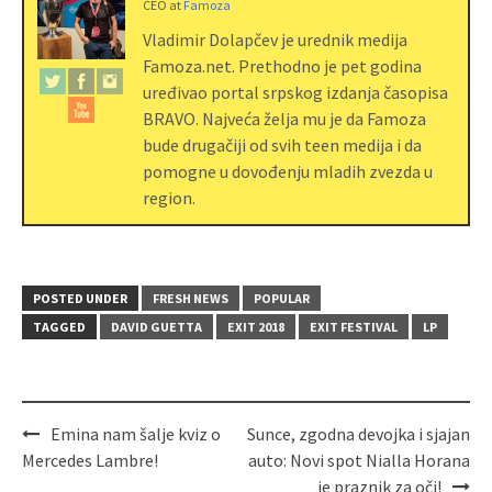
CEO
at
Famoza
Vladimir Dolapčev je urednik medija
Famoza.net. Prethodno je pet godina
uređivao portal srpskog izdanja časopisa
BRAVO. Najveća želja mu je da Famoza
bude drugačiji od svih teen medija i da
pomogne u dovođenju mladih zvezda u
region.
POSTED UNDER
FRESH NEWS
POPULAR
TAGGED
DAVID GUETTA
EXIT 2018
EXIT FESTIVAL
LP
Emina nam šalje kviz o
Sunce, zgodna devojka i sjajan
Mercedes Lambre!
auto: Novi spot Nialla Horana
je praznik za oči!