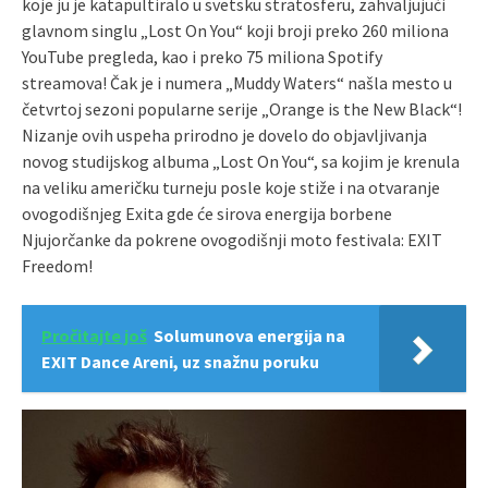
koje ju je katapultiralo u svetsku stratosferu, zahvaljujući
glavnom singlu „Lost On You“ koji broji preko 260 miliona
YouTube pregleda, kao i preko 75 miliona Spotify
streamova! Čak je i numera „Muddy Waters“ našla mesto u
četvrtoj sezoni popularne serije „Orange is the New Black“!
Nizanje ovih uspeha prirodno je dovelo do objavljivanja
novog studijskog albuma „Lost On You“, sa kojim je krenula
na veliku američku turneju posle koje stiže i na otvaranje
ovogodišnjeg Exita gde će sirova energija borbene
Njujorčanke da pokrene ovogodišnji moto festivala: EXIT
Freedom!
Pročitajte još
Solumunova energija na
EXIT Dance Areni, uz snažnu poruku