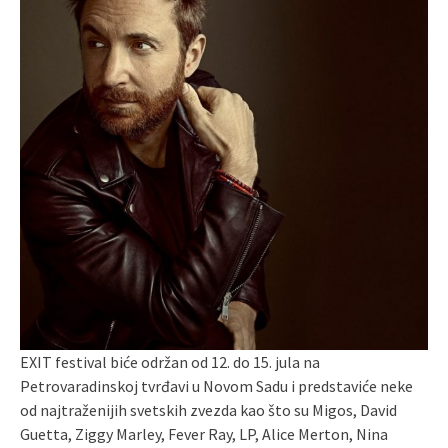
EXIT festival biće održan od 12. do 15. jula na
Petrovaradinskoj tvrđavi u Novom Sadu i predstaviće neke
od najtraženijih svetskih zvezda kao što su Migos, David
Guetta, Ziggy Marley, Fever Ray, LP, Alice Merton, Nina