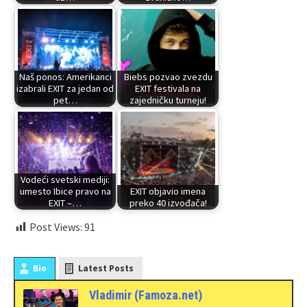
Naš ponos: Amerikanci
Biebs pozvao zvezdu
izabrali EXIT za jedan od
EXIT festivala na
pet…
zajedničku turneju!
Vodeći svetski mediji:
umesto Ibice pravo na
EXIT objavio imena
EXIT –…
preko 40 izvođača!
Post Views:
91
Bio
Latest Posts
Vladimir (Famoza.net)