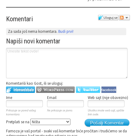
Komentari
Uloguj se
Za sada još nema komentara.
Budi prvi!
Napiši novi komentar
Komentariši kao Gost, ili se uloguj:
facebook
Ime
Email
Web sajt (nije obavezno)
Prikazuje se pored vašeg
Ne prikazuje se javno.
Ukoliko imate web sajt, upišite
komentara.
link ovde.
Pretplati se na
Pošalji Komentar
Famoza je vaš portal - svaki vaš komentar biće pročitan i trudićemo se da
odgovorimo kad imate neko pitanje za nas.