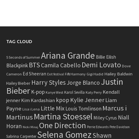
TAG CLOUD
Ariana Grande
Billie Eilish
5 Seconds of Summer
Demi Lovato
BTS
Camila Cabello
Blackpink
Dove
Ed Sheeran
Hailey Baldwin
Cameron
Fifth Harmony
Gigi Hadid
Exit festival
Justin
Harry Styles
Jorge Blanco
Hailey Bieber
Bieber
K-pop
Kendall
Karol Sevilla
Katy Perry
Kanye West
Kylie Jenner
kpop
Liam
jenner
Kim Kardashian
Marcus i
Little Mix
Payne
Louis Tomlinson
Lisa i Lena
Martina Stoessel
Martinus
Niall
Miley Cyrus
One Direction
Horan
Perrie Edwards
Pete Davidson
Nicki Minaj
Selena Gomez
Shawn
Sabrina Carpenter