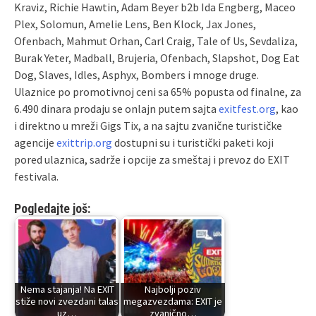
Kraviz, Richie Hawtin, Adam Beyer b2b Ida Engberg, Maceo
Plex, Solomun, Amelie Lens, Ben Klock, Jax Jones,
Ofenbach, Mahmut Orhan, Carl Craig, Tale of Us, Sevdaliza,
Burak Yeter, Madball, Brujeria, Ofenbach, Slapshot, Dog Eat
Dog, Slaves, Idles, Asphyx, Bombers i mnoge druge.
Ulaznice po promotivnoj ceni sa 65% popusta od finalne, za
6.490 dinara prodaju se onlajn putem sajta
exitfest.org
, kao
i direktno u mreži Gigs Tix, a na sajtu zvanične turističke
agencije
exittrip.org
dostupni su i turistički paketi koji
pored ulaznica, sadrže i opcije za smeštaj i prevoz do EXIT
festivala.
Pogledajte još:
Nema stajanja! Na EXIT
Najbolji poziv
stiže novi zvezdani talas
megazvezdama: EXIT je
uz…
zvanično…