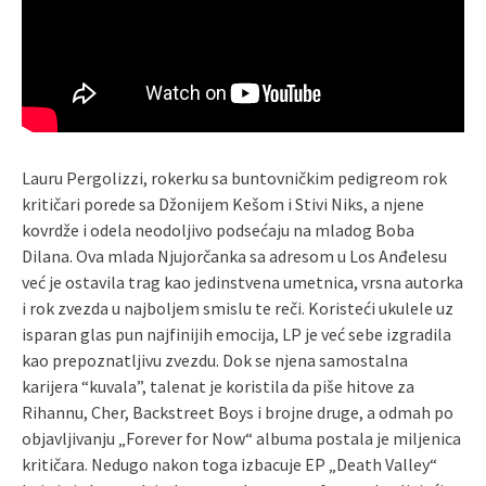
Lauru Pergolizzi, rokerku sa buntovničkim pedigreom rok
kritičari porede sa Džonijem Kešom i Stivi Niks, a njene
kovrdže i odela neodoljivo podsećaju na mladog Boba
Dilana. Ova mlada Njujorčanka sa adresom u Los Anđelesu
već je ostavila trag kao jedinstvena umetnica, vrsna autorka
i rok zvezda u najboljem smislu te reči. Koristeći ukulele uz
isparan glas pun najfinijih emocija, LP je već sebe izgradila
kao prepoznatljivu zvezdu. Dok se njena samostalna
karijera “kuvala”, talenat je koristila da piše hitove za
Rihannu, Cher, Backstreet Boys i brojne druge, a odmah po
objavljivanju „Forever for Now“ albuma postala je miljenica
kritičara. Nedugo nakon toga izbacuje EP „Death Valley“