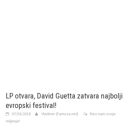
LP otvara, David Guetta zatvara najbolji
evropski festival!
07/03/2018
Vladimir (Famoza.net)
Reci nam svoje
miljenje!