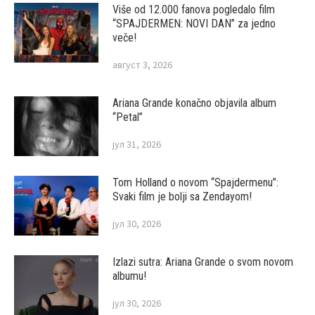
Više od 12.000 fanova pogledalo film
“SPAJDERMEN: NOVI DAN” za jedno
veče!
август 3, 2026
Ariana Grande konačno objavila album
“Petal”
јул 31, 2026
Tom Holland o novom “Spajdermenu”:
Svaki film je bolji sa Zendayom!
јул 30, 2026
Izlazi sutra: Ariana Grande o svom novom
albumu!
јул 30, 2026