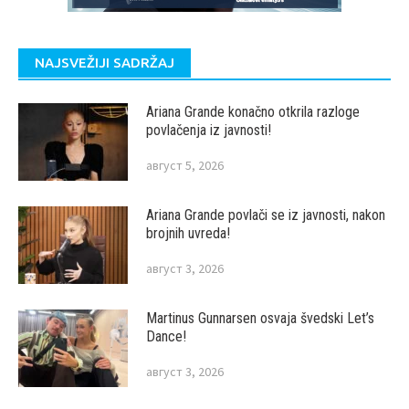
NAJSVEŽIJI SADRŽAJ
Ariana Grande konačno otkrila razloge
povlačenja iz javnosti!
август 5, 2026
Ariana Grande povlači se iz javnosti, nakon
brojnih uvreda!
август 3, 2026
Martinus Gunnarsen osvaja švedski Let’s
Dance!
август 3, 2026