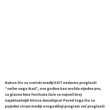
Nakon što su svetski mediji EXIT nedavno proglasili
“većim nego ikad”, ove godine kao možda nijedne pre,
sa glavne bine festivala čuće se najveći broj
najaktuelnijih hitova današnjice! Pored toga što su
pojedini strani mediji ovogodišnji program već proglasili