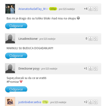
+4
ArianatorkaSelTay_M☆
101p
·
pre 515 nedelje
Bas mi je drago sto su toliko bliski i kad nisu na okupu
Odgovor
0
Linadirectioner
·
pre 515 nedelje
MAKNULI SU BUDUCA DOGADANJA!!!!
Odgovor
+1
Directioner poyy
·
pre 515 nedelje
Super,obecali su da ce se vratiti
#Promise
Odgovor
+2
justinbieber.serbia
77p
·
pre 515 nedelje