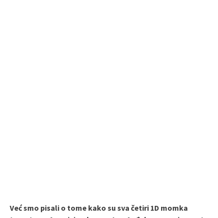
Već smo pisali o tome kako su sva četiri 1D momka