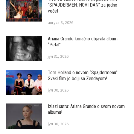
“SPAJDERMEN: NOVI DAN” za jedno
veče!
август 3, 2026
Ariana Grande konačno objavila album
“Petal”
јул 31, 2026
Tom Holland o novom “Spajdermenu”:
Svaki film je bolji sa Zendayom!
јул 30, 2026
Izlazi sutra: Ariana Grande o svom novom
albumu!
јул 30, 2026