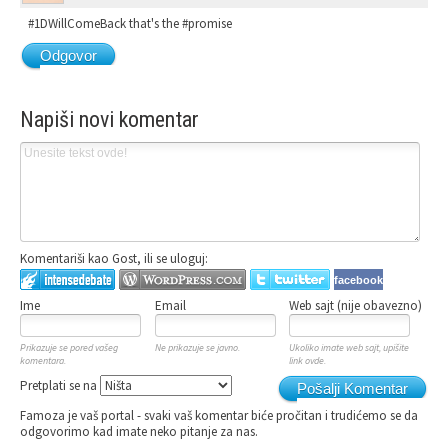
#1DWillComeBack that's the #promise
Odgovor
Napiši novi komentar
Komentariši kao Gost, ili se uloguj:
facebook
Ime
Email
Web sajt (nije obavezno)
Prikazuje se pored vašeg
Ne prikazuje se javno.
Ukoliko imate web sajt, upišite
komentara.
link ovde.
Pretplati se na
Pošalji Komentar
Famoza je vaš portal - svaki vaš komentar biće pročitan i trudićemo se da
odgovorimo kad imate neko pitanje za nas.