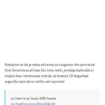
Nadajmo se da je neka od tema za razgovor bio povratak
One Directiona ali kao što smo rekli, prodaja kalendara i
majica kao i dodavanje sekcije za buduće 1D događaje
sugerišu nam da se nešto već sprema!
so liam is at louis 10M house
pic.twitter.com/jPnsgVAzHl