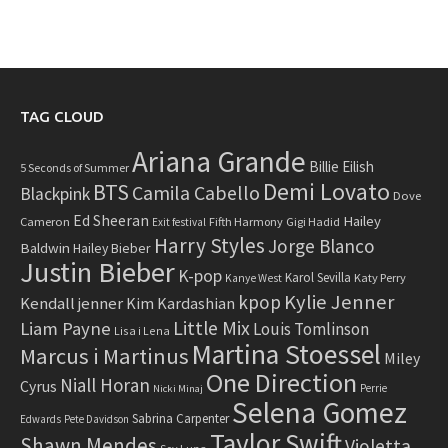
TAG CLOUD
Ariana Grande
Billie Eilish
5 Seconds of Summer
Demi Lovato
BTS
Camila Cabello
Blackpink
Dove
Ed Sheeran
Hailey
Cameron
Fifth Harmony
Gigi Hadid
Exit festival
Harry Styles
Jorge Blanco
Baldwin
Hailey Bieber
Justin Bieber
K-pop
Karol Sevilla
Katy Perry
Kanye West
Kylie Jenner
kpop
Kendall jenner
Kim Kardashian
Little Mix
Liam Payne
Louis Tomlinson
Lisa i Lena
Martina Stoessel
Marcus i Martinus
Miley
One Direction
Niall Horan
Cyrus
Perrie
Nicki Minaj
Selena Gomez
Sabrina Carpenter
Edwards
Pete Davidson
Taylor Swift
Shawn Mendes
Violetta