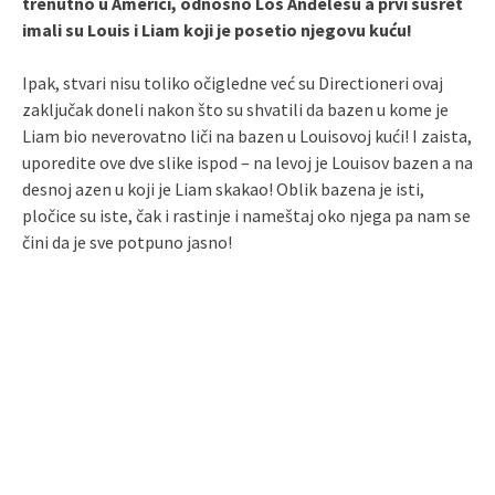
trenutno u Americi, odnosno Los Anđelesu a prvi susret
imali su Louis i Liam koji je posetio njegovu kuću!
Ipak, stvari nisu toliko očigledne već su Directioneri ovaj
zaključak doneli nakon što su shvatili da bazen u kome je
Liam bio neverovatno liči na bazen u Louisovoj kući! I zaista,
uporedite ove dve slike ispod – na levoj je Louisov bazen a na
desnoj azen u koji je Liam skakao! Oblik bazena je isti,
pločice su iste, čak i rastinje i nameštaj oko njega pa nam se
čini da je sve potpuno jasno!