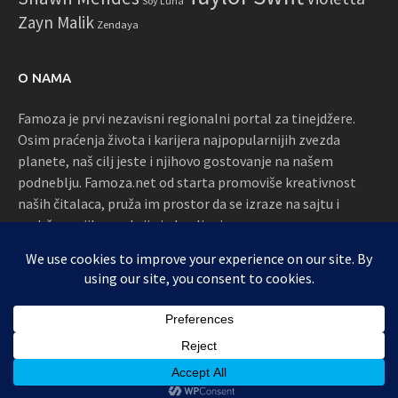
Soy Luna
Zayn Malik
Zendaya
O NAMA
Famoza je prvi nezavisni regionalni portal za tinejdžere.
Osim praćenja života i karijera najpopularnijih zvezda
planete, naš cilj jeste i njihovo gostovanje na našem
podneblju. Famoza.net od starta promoviše kreativnost
naših čitalaca, pruža im prostor da se izraze na sajtu i
podržava njihove akcije i okupljanja
Proudly powered by WordPress
|
Theme: Awaken by
ThemezHut
.