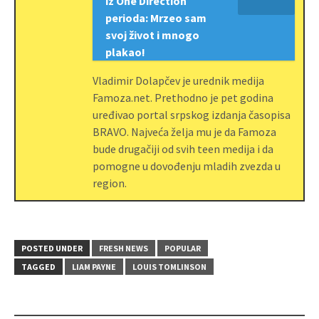
iz One Direction
perioda: Mrzeo sam
svoj život i mnogo
plakao!
Vladimir Dolapčev je urednik medija
Famoza.net. Prethodno je pet godina
uređivao portal srpskog izdanja časopisa
BRAVO. Najveća želja mu je da Famoza
bude drugačiji od svih teen medija i da
pomogne u dovođenju mladih zvezda u
region.
POSTED UNDER
FRESH NEWS
POPULAR
TAGGED
LIAM PAYNE
LOUIS TOMLINSON