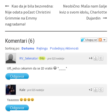
Kao da je bila bezvredna:
Neobično: Maša nam šalje
Nije odata počast Christini
kviz o svom idolu, Charlotte
Grimmie na Emmy
Dujardin
nagradama!
Komentari
(
6
)
Uloguj se
Sortiraj po:
Datumu
Rejtingu
Poslednjoj Aktivnosti
+4
RV_Selenator
84p
·
pre 515 nedelje
Uff, jedva cekamm da se 1D vratiii
*____*
Odgovor
+2
Kale
·
pre 515 nedelje
Yaaassss
Odgovor