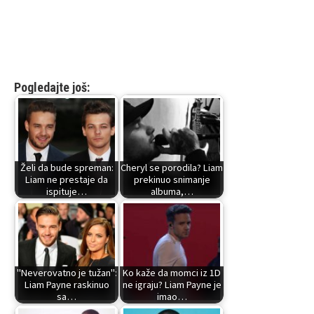
Pogledajte još:
Želi da bude spreman:
Cheryl se porodila? Liam
Liam ne prestaje da
prekinuo snimanje
ispituje…
albuma,…
"Neverovatno je tužan":
Ko kaže da momci iz 1D
Liam Payne raskinuo
ne igraju? Liam Payne je
sa…
imao…