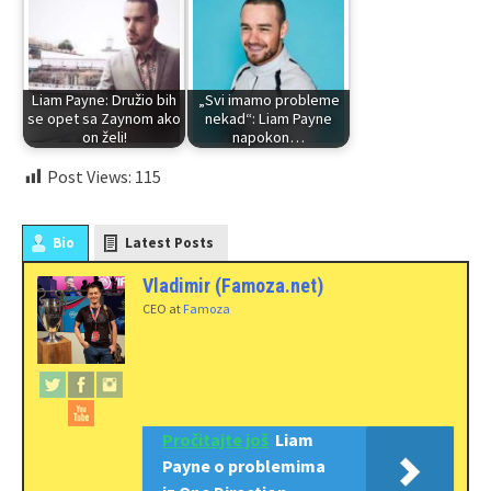
Liam Payne: Družio bih
„Svi imamo probleme
se opet sa Zaynom ako
nekad“: Liam Payne
on želi!
napokon…
Post Views:
115
Bio
Latest Posts
Vladimir (Famoza.net)
CEO
at
Famoza
Pročitajte još
Liam
Payne o problemima