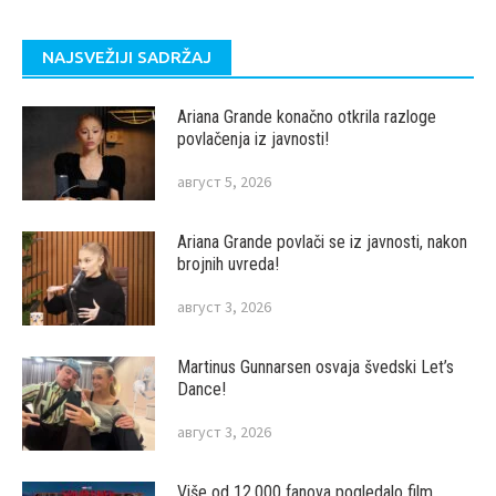
NAJSVEŽIJI SADRŽAJ
Ariana Grande konačno otkrila razloge
povlačenja iz javnosti!
август 5, 2026
Ariana Grande povlači se iz javnosti, nakon
brojnih uvreda!
август 3, 2026
Martinus Gunnarsen osvaja švedski Let’s
Dance!
август 3, 2026
Više od 12.000 fanova pogledalo film