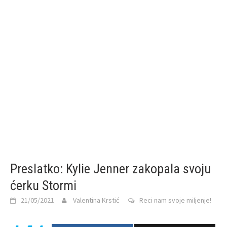
Preslatko: Kylie Jenner zakopala svoju
ćerku Stormi
21/05/2021
Valentina Krstić
Reci nam svoje miljenje!