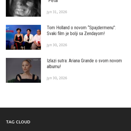
“Petal”
јул 31, 2026
Tom Holland o novom “Spajdermenu”:
Svaki film je bolji sa Zendayom!
јул 30, 2026
Izlazi sutra: Ariana Grande o svom novom
albumu!
јул 30, 2026
TAG CLOUD