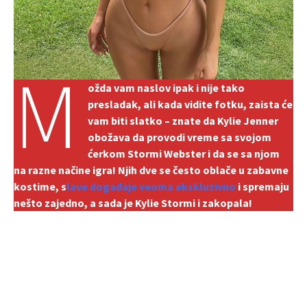
M
ožda vam naslov ipak i nije tako
presladak, ali kada vidite fotku, zaista će
vam biti slatko – znate da Kylie Jenner
obožava da provodi vreme sa svojom
ćerkom Stormi Webster i da se sa njom
na razne načine igra! Njih dve se često oblače u zabavne
kostime, s
lave događaje veoma ekskluzivno
i spremaju
nešto zajedno, a sada je Kylie Stormi i zakopala!