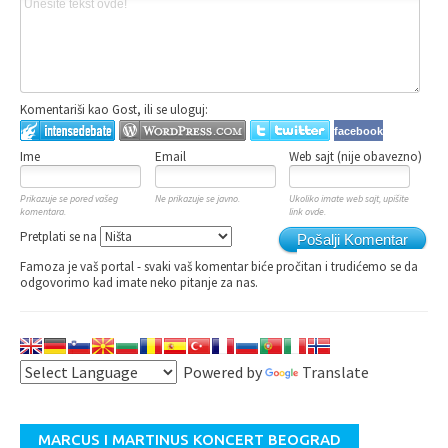
Komentariši kao Gost, ili se uloguj:
facebook
Ime
Email
Web sajt (nije obavezno)
Prikazuje se pored vašeg
Ne prikazuje se javno.
Ukoliko imate web sajt, upišite
komentara.
link ovde.
Pretplati se na
Pošalji Komentar
Famoza je vaš portal - svaki vaš komentar biće pročitan i trudićemo se da
odgovorimo kad imate neko pitanje za nas.
Powered by
Translate
MARCUS I MARTINUS KONCERT BEOGRAD