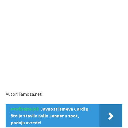
Autor: Famoza.net
Pročitajte još
Javnost ismeva Cardi B
što je stavila Kylie Jenner u spot,
padaju uvrede!