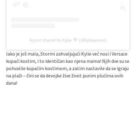
A post shared by Kylie
(@kyliejenner)
Iako je još mala, Stormi zahvaljujući Kylie već nosi i Versace
kupaći kostim, i to identičan kao njena mama! Njih dve su se
pohvalile kupaćim kostimom, a zatim nastavile da se igraju
na plaži – čini se da devojke žive život punim plućima ovih
dana!