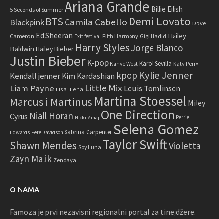
Ariana Grande
Billie Eilish
5 Seconds of Summer
Demi Lovato
BTS
Camila Cabello
Blackpink
Dove
Ed Sheeran
Hailey
Cameron
Fifth Harmony
Gigi Hadid
Exit festival
Harry Styles
Jorge Blanco
Baldwin
Hailey Bieber
Justin Bieber
K-pop
Karol Sevilla
Katy Perry
Kanye West
Kylie Jenner
kpop
Kendall jenner
Kim Kardashian
Little Mix
Liam Payne
Louis Tomlinson
Lisa i Lena
Martina Stoessel
Marcus i Martinus
Miley
One Direction
Niall Horan
Cyrus
Perrie
Nicki Minaj
Selena Gomez
Sabrina Carpenter
Edwards
Pete Davidson
Taylor Swift
Shawn Mendes
Violetta
Soy Luna
Zayn Malik
Zendaya
O NAMA
Famoza je prvi nezavisni regionalni portal za tinejdžere.