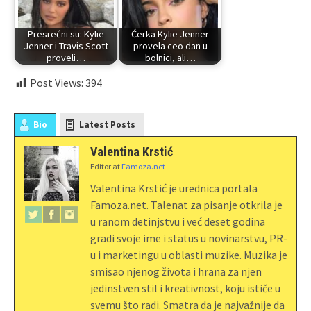
Presrećni su: Kylie
Ćerka Kylie Jenner
Jenner i Travis Scott
provela ceo dan u
proveli…
bolnici, ali…
Post Views:
394
Bio
Latest Posts
Valentina Krstić
Editor
at
Famoza.net
Valentina Krstić je urednica portala
Famoza.net. Talenat za pisanje otkrila je
u ranom detinjstvu i već deset godina
gradi svoje ime i status u novinarstvu, PR-
u i marketingu u oblasti muzike. Muzika je
smisao njenog života i hrana za njen
jedinstven stil i kreativnost, koju ističe u
svemu što radi. Smatra da je najvažnije da