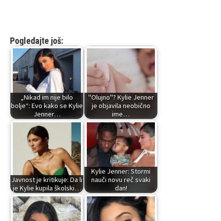
Pogledajte još:
„Nikad im nije bilo
"Olujno"? Kylie Jenner
bolje“: Evo kako se Kylie
je objavila neobično
Jenner…
ime…
Kylie Jenner: Stormi
Javnost je kritikuje: Da li
nauči novu reč svaki
je Kylie kupila školski…
dan!