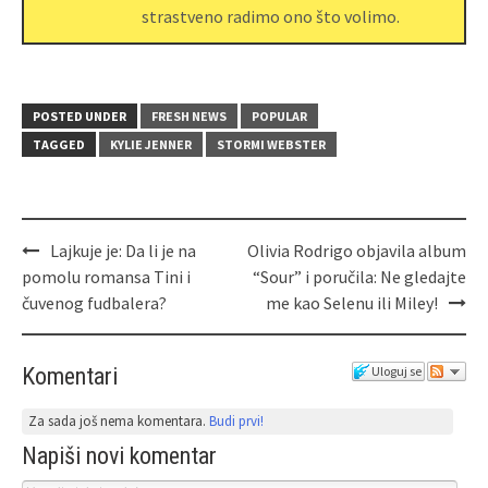
strastveno radimo ono što volimo.
POSTED UNDER
FRESH NEWS
POPULAR
TAGGED
KYLIE JENNER
STORMI WEBSTER
Lajkuje je: Da li je na
Olivia Rodrigo objavila album
pomolu romansa Tini i
“Sour” i poručila: Ne gledajte
čuvenog fudbalera?
me kao Selenu ili Miley!
Komentari
Uloguj se
Za sada još nema komentara.
Budi prvi!
Napiši novi komentar