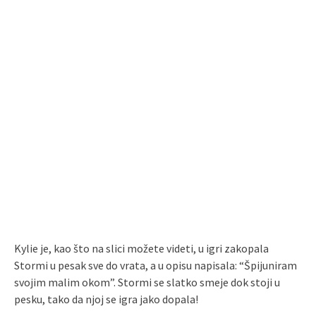
Kylie je, kao što na slici možete videti, u igri zakopala
Stormi u pesak sve do vrata, a u opisu napisala: “Špijuniram
svojim malim okom”. Stormi se slatko smeje dok stoji u
pesku, tako da njoj se igra jako dopala!