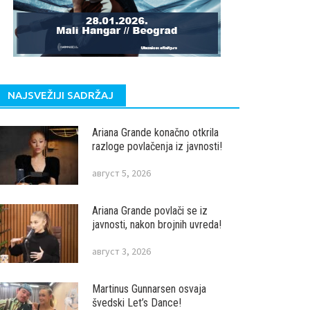
NAJSVEŽIJI SADRŽAJ
Ariana Grande konačno otkrila
razloge povlačenja iz javnosti!
август 5, 2026
Ariana Grande povlači se iz
javnosti, nakon brojnih uvreda!
август 3, 2026
Martinus Gunnarsen osvaja
švedski Let’s Dance!