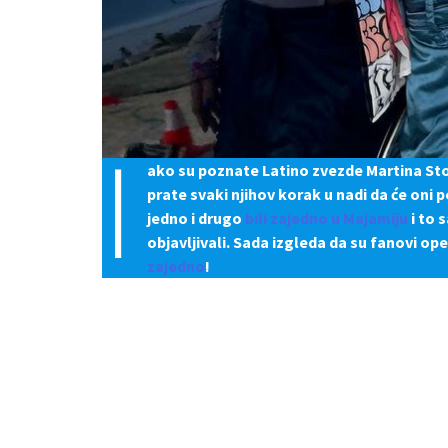
I
ako su poznate Latino zvezde Martina Stoe
prate svaki njihov korak u nadi da će oni 
jedno i drugo
bili zajedno u Majamiju
i to 
objavljivali. Sada izgleda da su fanovi ope
zajedno
!