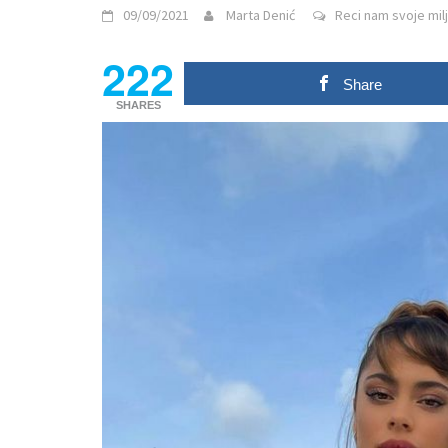
09/09/2021
Marta Denić
Reci nam svoje milj
222
Share
SHARES