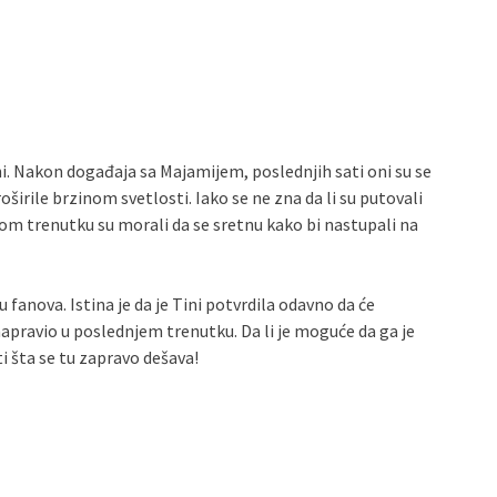
ni. Nakon događaja sa Majamijem, poslednjih sati oni su se
roširile brzinom svetlosti. Iako se ne zna da li su putovali
kom trenutku su morali da se sretnu kako bi nastupali na
 fanova. Istina je da je Tini potvrdila odavno da će
napravio u poslednjem trenutku. Da li je moguće da ga je
 šta se tu zapravo dešava!