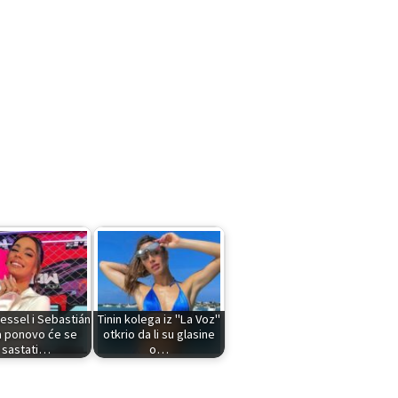
oessel i Sebastián
Tinin kolega iz "La Voz"
a ponovo će se
otkrio da li su glasine
sastati…
o…