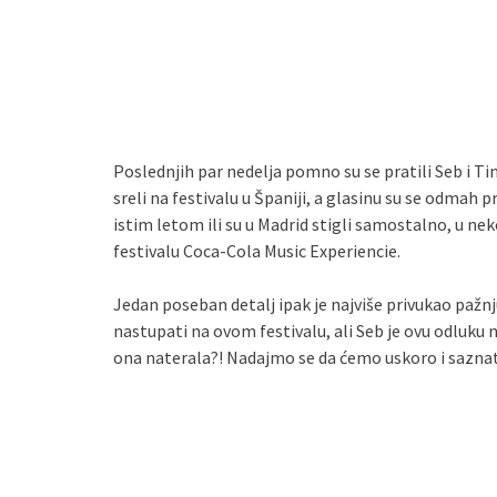
Poslednjih par nedelja pomno su se pratili Seb i Ti
sreli na festivalu u Španiji, a glasinu su se odmah p
istim letom ili su u Madrid stigli samostalno, u ne
festivalu Coca-Cola Music Experiencie.
Jedan poseban detalj ipak je najviše privukao pažnju
nastupati na ovom festivalu, ali Seb je ovu odluku 
ona naterala?! Nadajmo se da ćemo uskoro i saznati