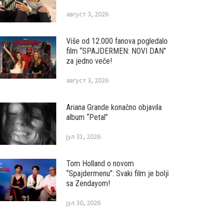
август 3, 2026
Više od 12.000 fanova pogledalo
film “SPAJDERMEN: NOVI DAN”
za jedno veče!
август 3, 2026
Ariana Grande konačno objavila
album “Petal”
јул 31, 2026
Tom Holland o novom
“Spajdermenu”: Svaki film je bolji
sa Zendayom!
јул 30, 2026