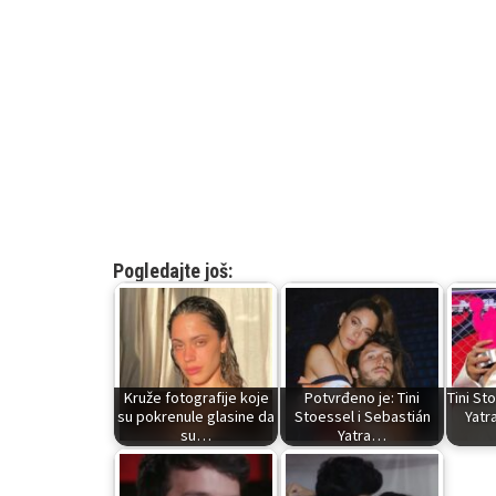
Pogledajte još:
Kruže fotografije koje
Potvrđeno je: Tini
Tini St
su pokrenule glasine da
Stoessel i Sebastián
Yatr
su…
Yatra…