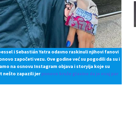
ssel i Sebastián Yatra odavno raskinuli njihovi fanovi
ponovo započeti vezu. Ove godine već su pogodili da su i
samo na osnovu Instagram objava i storyija koje su
t nešto zapazili jer
ponovo kruže glasine da je ovaj par