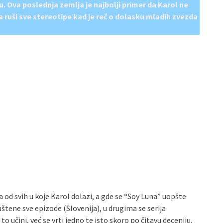
u. Ova poslednja zemlja je najbolji primer da Karol ne
a ruši sve stereotipe kad je reč o dolasku mladih zvezda
a od svih u koje Karol dolazi, a gde se “Soy Luna” uopšte
tene sve epizode (Slovenija), u drugima se serija
to učini, već se vrti jedno te isto skoro po čitavu deceniju.