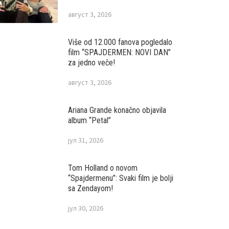
август 3, 2026
Više od 12.000 fanova pogledalo
film “SPAJDERMEN: NOVI DAN”
za jedno veče!
август 3, 2026
Ariana Grande konačno objavila
album “Petal”
јул 31, 2026
Tom Holland o novom
“Spajdermenu”: Svaki film je bolji
sa Zendayom!
јул 30, 2026