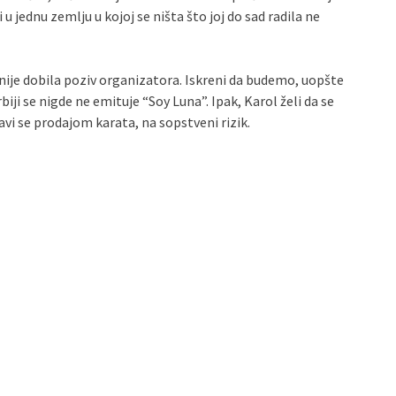
 jednu zemlju u kojoj se ništa što joj do sad radila ne
nije dobila poziv organizatora. Iskreni da budemo, uopšte
iji se nigde ne emituje “Soy Luna”. Ipak, Karol želi da se
avi se prodajom karata, na sopstveni rizik.