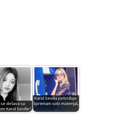
Karol Sevilla potvrđuje:
 se dešava sa
Spremam solo materijal,
om Karol Seville?
…