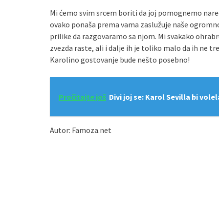
Mi ćemo svim srcem boriti da joj pomognemo naredn
ovako ponaša prema vama zaslužuje naše ogromno po
prilike da razgovaramo sa njom. Mi svakako ohrabr
zvezda raste, ali i dalje ih je toliko malo da ih ne 
Karolino gostovanje bude nešto posebno!
Pročitajte još
Divi joj se: Karol Sevilla bi vol
Autor: Famoza.net