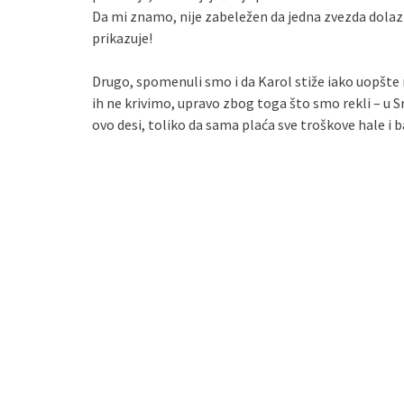
Da mi znamo, nije zabeležen da jedna zvezda dolazi u
prikazuje!
Drugo, spomenuli smo i da Karol stiže iako uopšte 
ih ne krivimo, upravo zbog toga što smo rekli – u Srb
ovo desi, toliko da sama plaća sve troškove hale i b