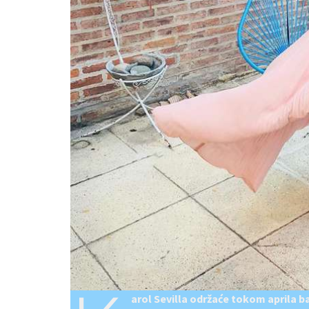
arol Sevilla održaće tokom aprila b