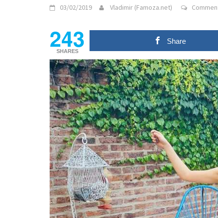
03/02/2019
Vladimir (Famoza.net)
Comment
243
Share
SHARES