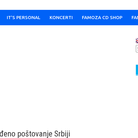
IT’S PERSONAL
KONCERTI
FAMOZA CD SHOP
FA
iđeno poštovanje Srbiji