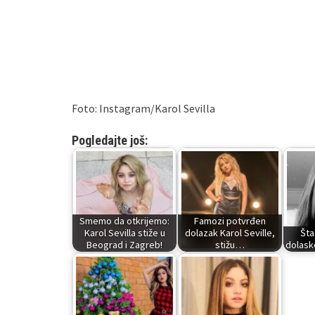
Foto: Instagram/Karol Sevilla
Pogledajte još:
Smemo da otkrijemo:
Famozi potvrđen
Karol Sevilla stiže u
dolazak Karol Seville,
Šta
Beograd i Zagreb!
stižu…
dolask