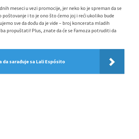
ih meseci u vezi promocije, jer neko ko je spreman da se
štovanje i to je ono što ćemo joj i reći ukoliko bude
ujemo sve da dođu da je vide – broj koncerata mladih
treba propuštati! Plus, znate da će se Famoza potruditi da
ela da sarađuje sa Lali Espósito