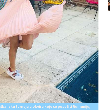
alkansku turneju u okviru koje će posetiti Rumuniju,