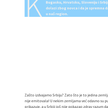
K
Bugasku, Hrvatsku, Sloveniju i Srbij
dolazi zbog novca i da je spremna d
u naš region.
Zašto izdvajamo Srbiju? Zato što je to jedina zemlj
nije emitovala! U nekim zemljama već odavno su puš
prikazuje, a u Srbiji još nije pokazao zdrav razum da 