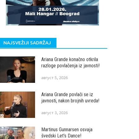
NAJSVEŽIJI SADRŽAJ
Ariana Grande konačno otkrila
razloge povlačenja iz javnosti!
август 5, 2026
Ariana Grande povlači se iz
javnosti, nakon brojnih uvreda!
август 3, 2026
Martinus Gunnarsen osvaja
švedski Let’s Dance!