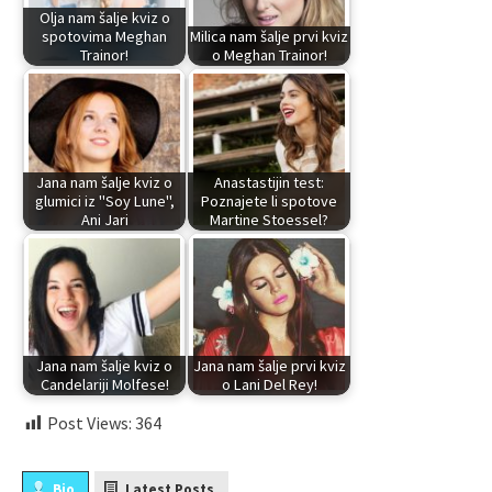
Olja nam šalje kviz o
spotovima Meghan
Milica nam šalje prvi kviz
Trainor!
o Meghan Trainor!
Jana nam šalje kviz o
Anastastijin test:
glumici iz "Soy Lune",
Poznajete li spotove
Ani Jari
Martine Stoessel?
Jana nam šalje kviz o
Jana nam šalje prvi kviz
Candelariji Molfese!
o Lani Del Rey!
Post Views:
364
Bio
Latest Posts