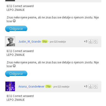
6/11 Correct answers!
LEPO ZNANJE
Znas neke njene pesme, ali ne znas bas sve detalje o njenom zivotu. Nije
lose
Odgovor
+3
Justin_M_Grande
56p
·
pre 515 nedelje
6/11 Correct answers!
LEPO ZNANJE
Znas neke njene pesme, ali ne znas bas sve detalje o njenom zivotu. Nije
lose
Odgovor
+3
Ariana_Grande4ever
76p
·
pre 515 nedelje
8/11 Correct answers!
LEPO ZNANJE