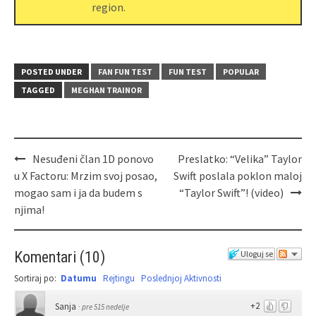
region.
POSTED UNDER
FAN FUN TEST
FUN TEST
POPULAR
TAGGED
MEGHAN TRAINOR
Nesuđeni član 1D ponovo
Preslatko: “Velika” Taylor
u X Factoru: Mrzim svoj posao,
Swift poslala poklon maloj
mogao sam i ja da budem s
“Taylor Swift”! (video)
njima!
Komentari
(
10
)
Uloguj se
Sortiraj po:
Datumu
Rejtingu
Poslednjoj Aktivnosti
+2
Sanja
·
pre 515 nedelje