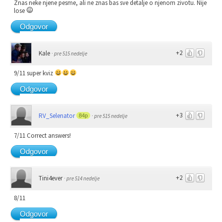
Znas neke njene pesme, ali ne znas bas sve detalje o njenom zivotu. Nije
lose
Odgovor
+2
Kale
·
pre 515 nedelje
9/11 super kviz
Odgovor
+3
RV_Selenator
84p
·
pre 515 nedelje
7/11 Correct answers!
Odgovor
+2
Tini4ever
·
pre 514 nedelje
8/11
Odgovor