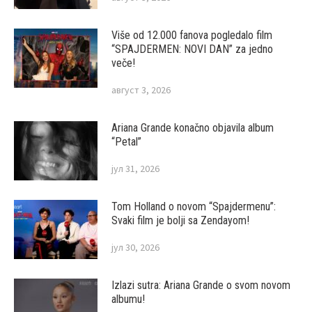
Više od 12.000 fanova pogledalo film
“SPAJDERMEN: NOVI DAN” za jedno
veče!
август 3, 2026
Ariana Grande konačno objavila album
“Petal”
јул 31, 2026
Tom Holland o novom “Spajdermenu”:
Svaki film je bolji sa Zendayom!
јул 30, 2026
Izlazi sutra: Ariana Grande o svom novom
albumu!