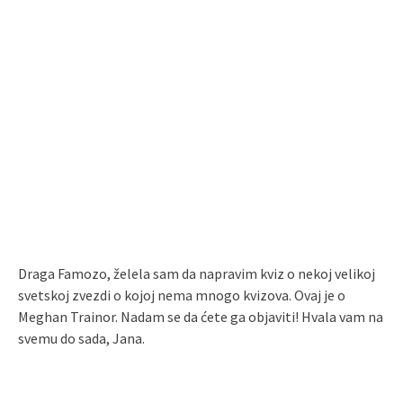
Draga Famozo, želela sam da napravim kviz o nekoj velikoj
svetskoj zvezdi o kojoj nema mnogo kvizova. Ovaj je o
Meghan Trainor. Nadam se da ćete ga objaviti! Hvala vam na
svemu do sada, Jana.