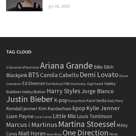
јул 30, 2026
TAG CLOUD
Ariana Grande
Billie Eilish
5 Seconds of Summer
Demi Lovato
BTS
Camila Cabello
Blackpink
Dove
Ed Sheeran
Hailey
Cameron
Fifth Harmony
Gigi Hadid
Exit festival
Harry Styles
Jorge Blanco
Baldwin
Hailey Bieber
Justin Bieber
K-pop
Karol Sevilla
Katy Perry
Kanye West
Kylie Jenner
kpop
Kendall jenner
Kim Kardashian
Little Mix
Liam Payne
Louis Tomlinson
Lisa i Lena
Martina Stoessel
Marcus i Martinus
Miley
One Direction
Niall Horan
Cyrus
Perrie
Nicki Minaj