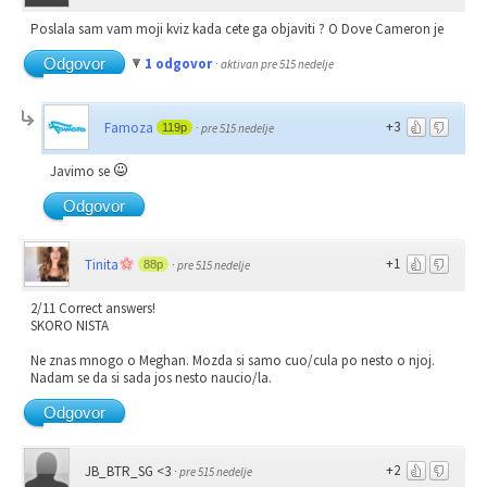
Poslala sam vam moji kviz kada cete ga objaviti ? O Dove Cameron je
Odgovor
1 odgovor
·
aktivan pre 515 nedelje
+3
Famoza
119p
·
pre 515 nedelje
Javimo se
Odgovor
+1
Tinita
88p
·
pre 515 nedelje
2/11 Correct answers!
SKORO NISTA
Ne znas mnogo o Meghan. Mozda si samo cuo/cula po nesto o njoj.
Nadam se da si sada jos nesto naucio/la.
Odgovor
+2
JB_BTR_SG <3
·
pre 515 nedelje