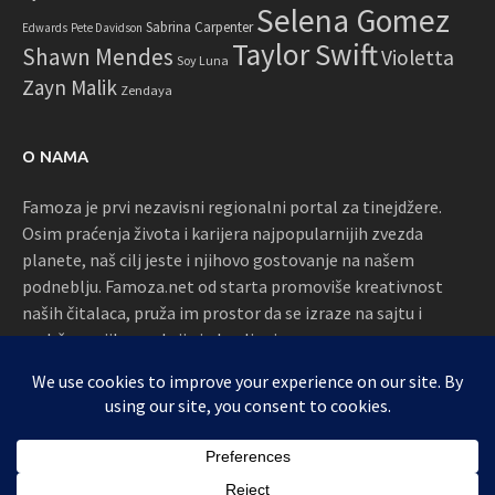
Selena Gomez
Sabrina Carpenter
Edwards
Pete Davidson
Taylor Swift
Shawn Mendes
Violetta
Soy Luna
Zayn Malik
Zendaya
O NAMA
Famoza je prvi nezavisni regionalni portal za tinejdžere.
Osim praćenja života i karijera najpopularnijih zvezda
planete, naš cilj jeste i njihovo gostovanje na našem
podneblju. Famoza.net od starta promoviše kreativnost
naših čitalaca, pruža im prostor da se izraze na sajtu i
podržava njihove akcije i okupljanja
Proudly powered by WordPress
|
Theme: Awaken by
ThemezHut
.