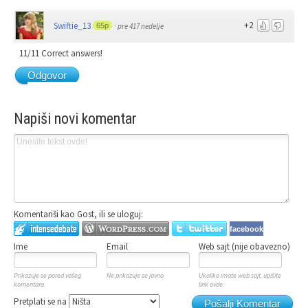
+2
Swiftie_13
65p
·
pre 417 nedelje
11/11 Correct answers!
Odgovor
Napiši novi komentar
Komentariši kao Gost, ili se uloguj:
facebook
Ime
Email
Web sajt (nije obavezno)
Prikazuje se pored vašeg
Ne prikazuje se javno.
Ukoliko imate web sajt, upišite
komentara.
link ovde.
Pretplati se na
Pošalji Komentar