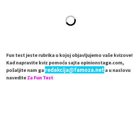
Fun test jeste rubrika u kojoj objavljujemo vaše kvizove!
Kad napravite kviz pomoću sajta opinionstage.com,
redakcija@famoza.net
pošaljite nam ga
a u naslovu
navedite
Za Fun Test