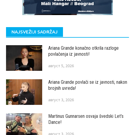
NAJSVEŽIJI SADRŽAJ
Ariana Grande konačno otkrila razloge
povlačenja iz javnosti!
август 5, 2026
Ariana Grande povlači se iz javnosti, nakon
brojnih uvreda!
август 3, 2026
Martinus Gunnarsen osvaja švedski Let’s
Dance!
август 3, 2026