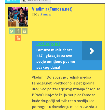
Vladimir (Famoza.net)
CEO
at
Famoza
Pročitajte još
Famoza music chart
#37 - glasajte za sve
svoje omiljene pesme
svakog dana!
Vladimir Dolapčev je urednik medija
Famoza.net. Prethodno je pet godina
uređivao portal srpskog izdanja časopisa
BRAVO. Najveća želja mu je da Famoza
bude drugačiji od svih teen medija i da
pomogne u dovođenju mladih zvezda u