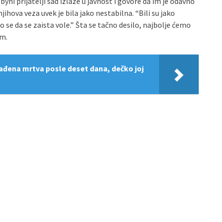
ni prijatelji sad izlaze u javnost i govore da im je odavno
njihova veza uvek je bila jako nestabilna. “Bili su jako
ilo se da se zaista vole.” Šta se tačno desilo, najbolje ćemo
im.
ađena mrtva posle deset dana, dečko joj