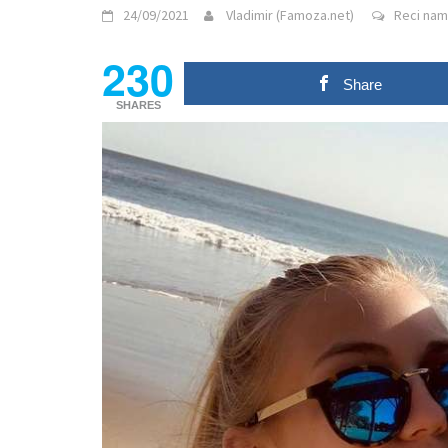
24/09/2021
Vladimir (Famoza.net)
Reci nam 
230
Share
SHARES