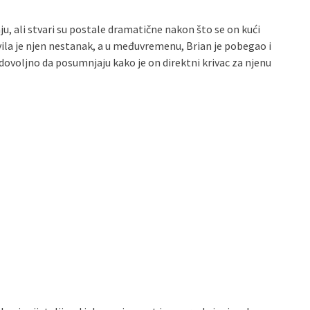
ju, ali stvari su postale dramatične nakon što se on kući
ila je njen nestanak, a u međuvremenu, Brian je pobegao i
 dovoljno da posumnjaju kako je on direktni krivac za njenu