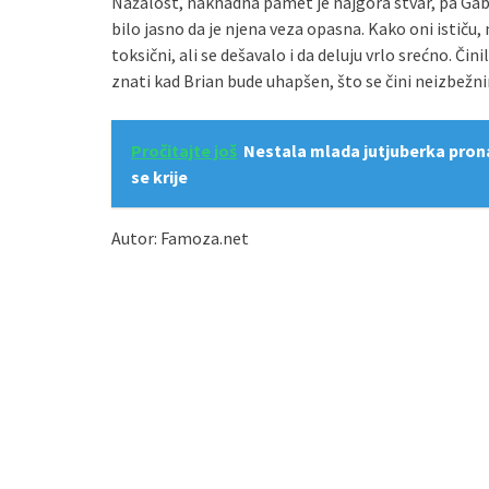
Nažalost, naknadna pamet je najgora stvar, pa Gabby
bilo jasno da je njena veza opasna. Kako oni ističu, 
toksični, ali se dešavalo i da deluju vrlo srećno. Čin
znati kad Brian bude uhapšen, što se čini neizbežn
Pročitajte još
Nestala mlada jutjuberka pron
se krije
Autor: Famoza.net