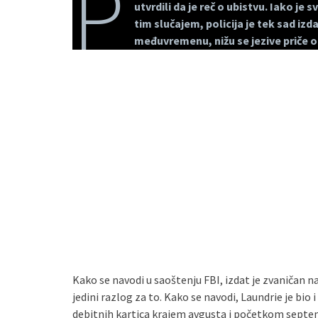
P
utvrdili da je reč o ubistvu. Iako je
tim slučajem, policija je tek sad iz
međuvremenu, nižu se jezive priče o
Kako se navodi u saoštenju FBI, izdat je zvaničan 
jedini razlog za to. Kako se navodi, Laundrie je bio i
debitnih kartica krajem avgusta i početkom septe