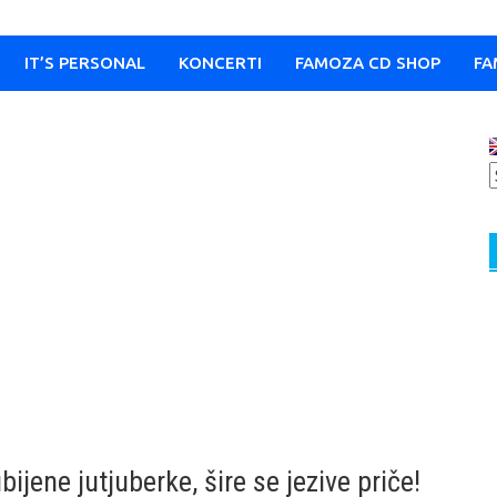
IT’S PERSONAL
KONCERTI
FAMOZA CD SHOP
FA
jene jutjuberke, šire se jezive priče!