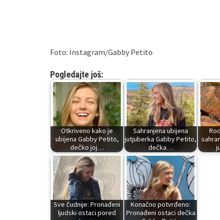
Foto: Instagram/Gabby Petito
Pogledajte još:
Otkriveno kako je
Sahranjena ubijena
Rodi
ubijena Gabby Petito,
jutjuberka Gabby Petito,
sahra
dečko joj…
dečka…
j
Sve čudnije: Pronađeni
Konačno potvrđeno:
ljudski ostaci pored
Pronađeni ostaci dečka