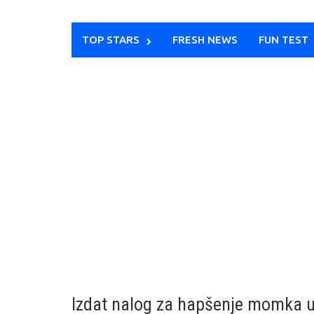
TOP STARS
FRESH NEWS
FUN TEST
Izdat nalog za hapšenje momka ubi