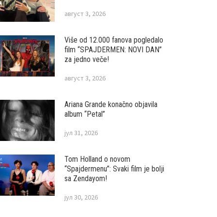
август 3, 2026
Više od 12.000 fanova pogledalo
film “SPAJDERMEN: NOVI DAN”
za jedno veče!
август 3, 2026
Ariana Grande konačno objavila
album “Petal”
јул 31, 2026
Tom Holland o novom
“Spajdermenu”: Svaki film je bolji
sa Zendayom!
јул 30, 2026