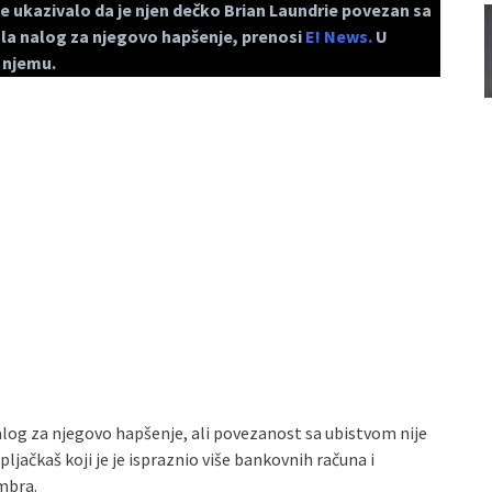
 sve ukazivalo da je njen dečko Brian Laundrie povezan sa
dala nalog za njegovo hapšenje, prenosi
E! News.
U
 njemu.
nalog za njegovo hapšenje, ali povezanost sa ubistvom nije
 pljačkaš koji je je ispraznio više bankovnih računa i
mbra.