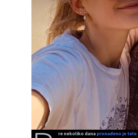
re nekoliko dana
pronađeno je telo