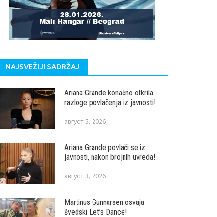
NAJSVEŽIJI SADRŽAJ
Ariana Grande konačno otkrila
razloge povlačenja iz javnosti!
август 5, 2026
Ariana Grande povlači se iz
javnosti, nakon brojnih uvreda!
август 3, 2026
Martinus Gunnarsen osvaja
švedski Let’s Dance!