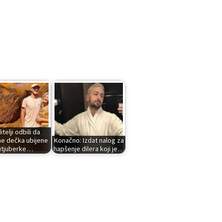
telji odbili da
ne dečka ubijene
Konačno: Izdat nalog za
utjuberke…
hapšenje dilera koji je…