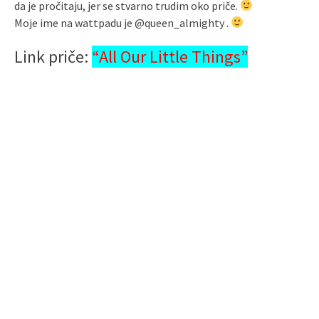
da je pročitaju, jer se stvarno trudim oko priče.
Moje ime na wattpadu je @queen_almighty .
Link priče:
“All Our Little Things”