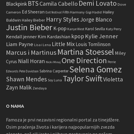
Demi Lovato
BTS
Camila Cabello
Blackpink
Dove
Ed Sheeran
Hailey
Cameron
Fifth Harmony
Gigi Hadid
Exit festival
Harry Styles
Jorge Blanco
Baldwin
Hailey Bieber
Justin Bieber
K-pop
Karol Sevilla
Katy Perry
Kanye West
Kylie Jenner
kpop
Kendall jenner
Kim Kardashian
Little Mix
Liam Payne
Louis Tomlinson
Lisa i Lena
Martina Stoessel
Marcus i Martinus
Miley
One Direction
Niall Horan
Cyrus
Perrie
Nicki Minaj
Selena Gomez
Sabrina Carpenter
Edwards
Pete Davidson
Taylor Swift
Shawn Mendes
Violetta
Soy Luna
Zayn Malik
Zendaya
O NAMA
Famoza je prvi nezavisni regionalni portal za tinejdžere.
Osim praćenja života i karijera najpopularnijih zvezda
planete, naš cilj jeste i njihovo gostovanje na našem