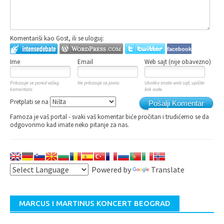
Komentariši kao Gost, ili se uloguj:
facebook
Ime
Email
Web sajt (nije obavezno)
Prikazuje se pored vašeg
Ne prikazuje se javno.
Ukoliko imate web sajt, upišite
komentara.
link ovde.
Pretplati se na
Pošalji Komentar
Famoza je vaš portal - svaki vaš komentar biće pročitan i trudićemo se da
odgovorimo kad imate neko pitanje za nas.
Powered by
Translate
MARCUS I MARTINUS KONCERT BEOGRAD