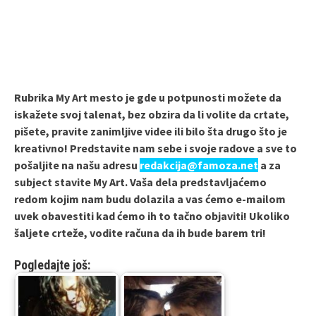
Rubrika My Art mesto je gde u potpunosti možete da
iskažete svoj talenat, bez obzira da li volite da crtate,
pišete, pravite zanimljive videe ili bilo šta drugo što je
kreativno! Predstavite nam sebe i svoje radove a sve to
pošaljite na našu adresu
redakcija@famoza.net
a za
subject stavite My Art. Vaša dela predstavljaćemo
redom kojim nam budu dolazila a vas ćemo e-mailom
uvek obavestiti kad ćemo ih to tačno objaviti! Ukoliko
šaljete crteže, vodite računa da ih bude barem tri!
Pogledajte još: