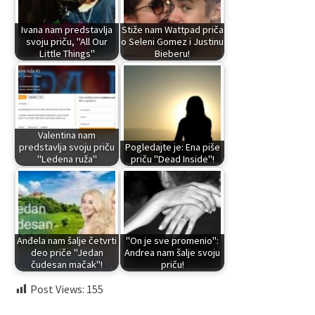
Ivana nam predstavlja
Stiže nam Wattpad priča
svoju priču, "All Our
o Seleni Gomez i Justinu
Little Things"
Bieberu!
Valentina nam
predstavlja svoju priču
Pogledajte je: Ena piše
"Ledena ruža"
priču "Dead Inside"!
Anđela nam šalje četvrti
"On je sve promenio":
deo priče "Jedan
Andrea nam šalje svoju
čudesan mačak"!
priču!
Post Views:
155