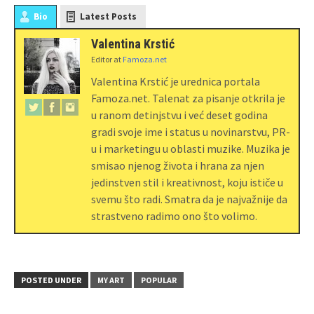
Bio
Latest Posts
Valentina Krstić
Editor
at
Famoza.net
Valentina Krstić je urednica portala
Famoza.net. Talenat za pisanje otkrila je
u ranom detinjstvu i već deset godina
gradi svoje ime i status u novinarstvu, PR-
u i marketingu u oblasti muzike. Muzika je
smisao njenog života i hrana za njen
jedinstven stil i kreativnost, koju ističe u
svemu što radi. Smatra da je najvažnije da
strastveno radimo ono što volimo.
POSTED UNDER
MY ART
POPULAR