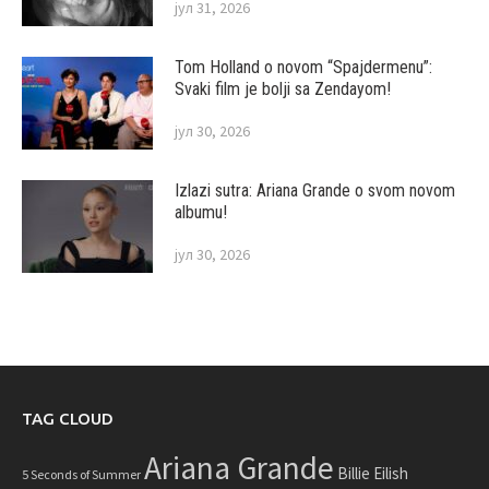
јул 31, 2026
Tom Holland o novom “Spajdermenu”:
Svaki film je bolji sa Zendayom!
јул 30, 2026
Izlazi sutra: Ariana Grande o svom novom
albumu!
јул 30, 2026
TAG CLOUD
Ariana Grande
Billie Eilish
5 Seconds of Summer