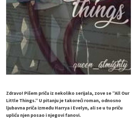
Zdravo! Pišem priču iz nekoliko serijala, zove se ”All Our
Little Things.” U pitanju je takoreći roman, odnosno
ljubavna priča između Harrya i Evelyn, ali se u tu priču
upliću njen posao i njegovi fanovi.