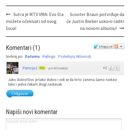
Sutra je MTV VMA: Evo šta
Scooter Braun potvrđuje da
možete očekivati od ovog
će Justin Bieber uskoro raditi
šoua!
na novom albumu!
Komentari
(
1
)
Uloguj se
Sortiraj po:
Datumu
Rejtingu
Poslednjoj Aktivnosti
+1
Patricija2
84p
·
pre 415 nedelje
Jako dobro!Ovo je tako dobro i vidi se da te to zanima.Samo nastavi
tako i jedva čekam drugi nastavak.
Odgovor
Napiši novi komentar