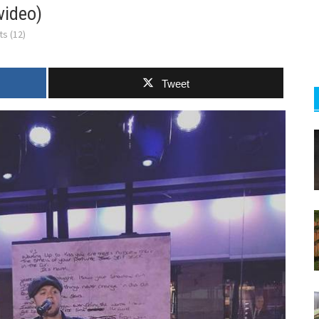
video)
s (12)
Tweet