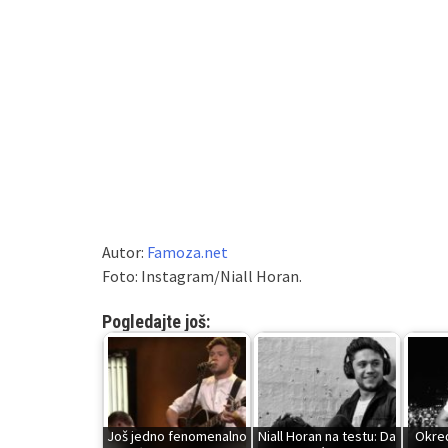
Autor:
Famoza.net
Foto: Instagram/Niall Horan.
Pogledajte još:
Još jedno fenomenalno
Niall Horan na testu: Da
Okreće