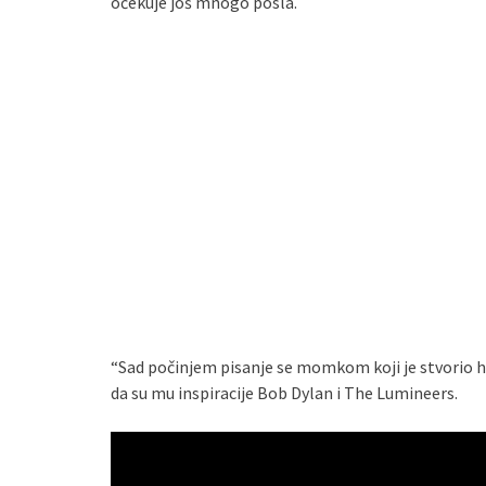
očekuje još mnogo posla.
“Sad počinjem pisanje se momkom koji je stvorio hit
da su mu inspiracije Bob Dylan i The Lumineers.