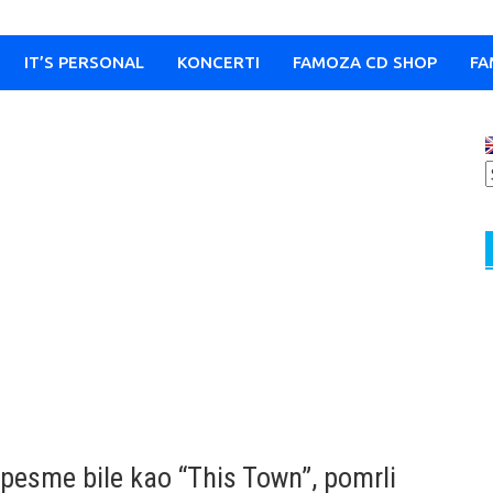
IT’S PERSONAL
KONCERTI
FAMOZA CD SHOP
FA
e pesme bile kao “This Town”, pomrli