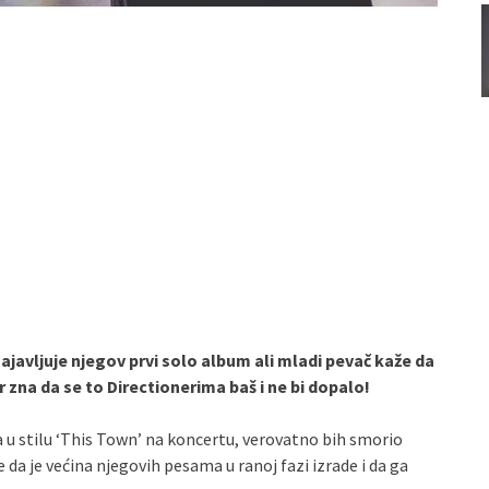
ajavljuje njegov prvi solo album ali mladi pevač kaže da
 zna da se to Directionerima baš i ne bi dopalo!
a u stilu ‘This Town’ na koncertu, verovatno bih smorio
e da je većina njegovih pesama u ranoj fazi izrade i da ga