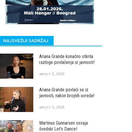
NAJSVEŽIJI SADRŽAJ
Ariana Grande konačno otkrila
razloge povlačenja iz javnosti!
август 5, 2026
Ariana Grande povlači se iz
javnosti, nakon brojnih uvreda!
август 3, 2026
Martinus Gunnarsen osvaja
švedski Let’s Dance!