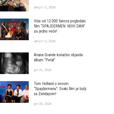
август 3, 2026
Više od 12.000 fanova pogledalo
film “SPAJDERMEN: NOVI DAN”
za jedno veče!
август 3, 2026
Ariana Grande konačno objavila
album “Petal”
јул 31, 2026
Tom Holland o novom
“Spajdermenu”: Svaki film je bolji
sa Zendayom!
јул 30, 2026