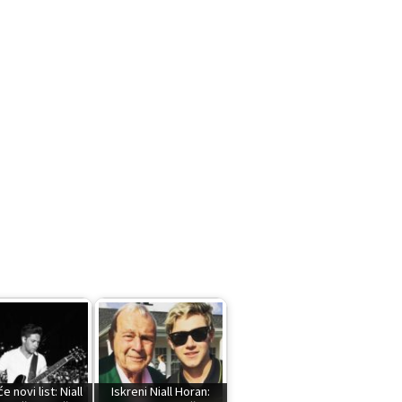
 novi list: Niall
Iskreni Niall Horan: