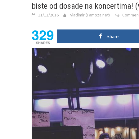
biste od dosade na koncertima! (
11/11/2016
Vladimir (Famoza.net)
Comment
329
Share
SHARES