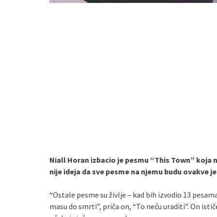
Niall Horan izbacio je pesmu “This Town” koja n
nije ideja da sve pesme na njemu budu ovakve jer
“Ostale pesme su življe – kad bih izvodio 13 pesam
masu do smrti”, priča on, “To neću uraditi”. On istič