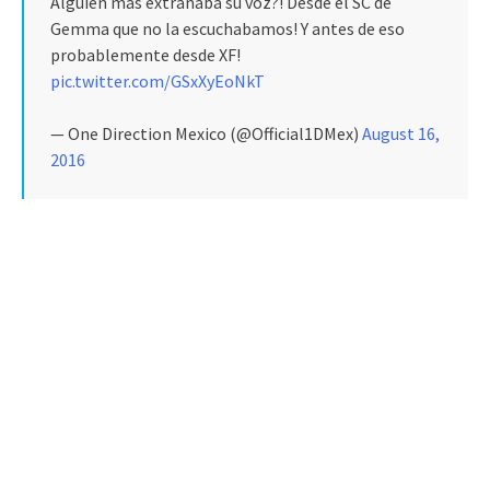
Alguien más extrañaba su voz?! Desde el SC de
Gemma que no la escuchabamos! Y antes de eso
probablemente desde XF!
pic.twitter.com/GSxXyEoNkT
— One Direction Mexico (@Official1DMex)
August 16,
2016