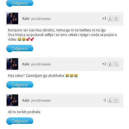
Odgovor
+3
Kale
·
pre 520 nedelje
Konacno se i nas Haz obratio, nema ga ni na twitteru ni na igu
Ova trojica su postavili selfije i svi smo cekali i njega i onda se pojavi u
videu
Odgovor
+2
Kale
·
pre 520 nedelje
Haz celav? Zamisljam ga ahahhaha
Odgovor
-1
Kale
·
pre 520 nedelje
Ali to ne bih podnela
Odgovor