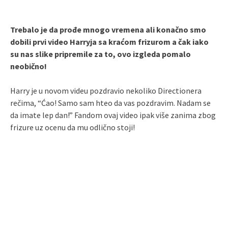
Trebalo je da prođe mnogo vremena ali konačno smo
dobili prvi video Harryja sa kraćom frizurom a čak iako
su nas slike pripremile za to, ovo izgleda pomalo
neobično!
Harry je u novom videu pozdravio nekoliko Directionera
rečima, “Ćao! Samo sam hteo da vas pozdravim. Nadam se
da imate lep dan!” Fandom ovaj video ipak više zanima zbog
frizure uz ocenu da mu odlično stoji!