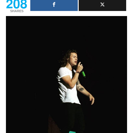
208
SHARES