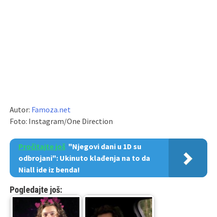
Autor:
Famoza.net
Foto: Instagram/One Direction
Pročitajte još
"Njegovi dani u 1D su
odbrojani": Ukinuto klađenja na to da
Niall ide iz benda!
Pogledajte još: