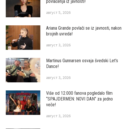
povlačenja iz javnosti!
август 5, 2026
Ariana Grande povlači se iz javnosti, nakon
brojnih uvreda!
август 3, 2026
Martinus Gunnarsen osvaja švedski Let’s
Dance!
август 3, 2026
Više od 12.000 fanova pogledalo film
“SPAJDERMEN: NOVI DAN” za jedno
veče!
август 3, 2026