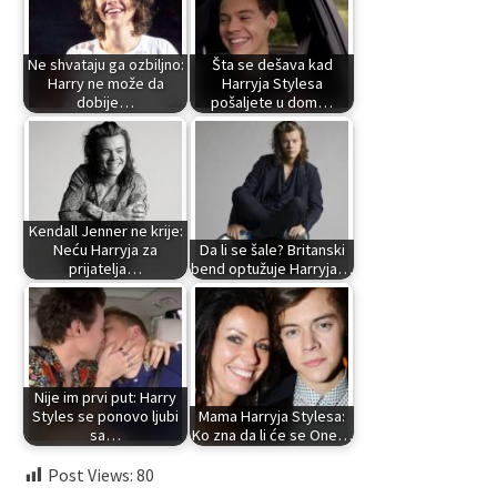
Ne shvataju ga ozbiljno:
Šta se dešava kad
Harry ne može da
Harryja Stylesa
dobije…
pošaljete u dom…
Kendall Jenner ne krije:
Neću Harryja za
Da li se šale? Britanski
prijatelja…
bend optužuje Harryja…
Nije im prvi put: Harry
Styles se ponovo ljubi
Mama Harryja Stylesa:
sa…
Ko zna da li će se One…
Post Views:
80