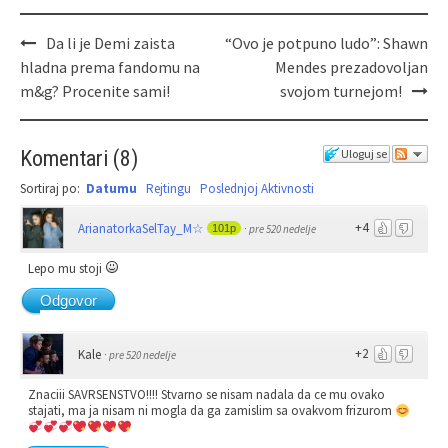
Da li je Demi zaista
“Ovo je potpuno ludo”: Shawn
hladna prema fandomu na
Mendes prezadovoljan
m&g? Procenite sami!
svojom turnejom!
Komentari
(
8
)
Uloguj se
Sortiraj po:
Datumu
Rejtingu
Poslednjoj Aktivnosti
+4
ArianatorkaSelTay_M☆
101p
·
pre 520 nedelje
Lepo mu stoji
Odgovor
+2
Kale
·
pre 520 nedelje
Znaciii SAVRSENSTVO!!!! Stvarno se nisam nadala da ce mu ovako
stajati, ma ja nisam ni mogla da ga zamislim sa ovakvom frizurom