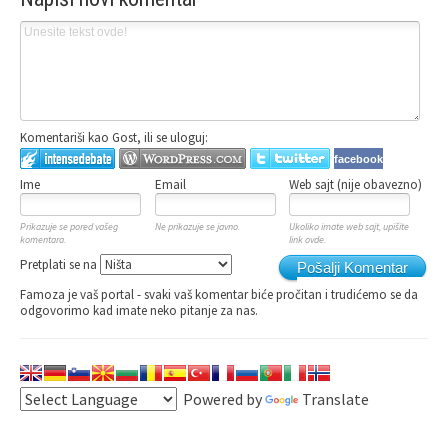
Komentariši kao Gost, ili se uloguj:
facebook
Ime
Email
Web sajt (nije obavezno)
Prikazuje se pored vašeg
Ne prikazuje se javno.
Ukoliko imate web sajt, upišite
komentara.
link ovde.
Pretplati se na
Pošalji Komentar
Famoza je vaš portal - svaki vaš komentar biće pročitan i trudićemo se da
odgovorimo kad imate neko pitanje za nas.
Powered by
Translate