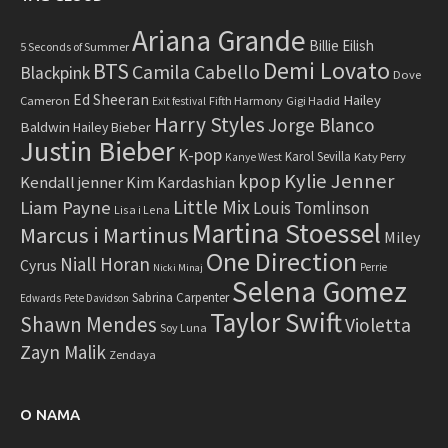
Ariana Grande
Billie Eilish
5 Seconds of Summer
Demi Lovato
BTS
Camila Cabello
Blackpink
Dove
Ed Sheeran
Hailey
Cameron
Fifth Harmony
Gigi Hadid
Exit festival
Harry Styles
Jorge Blanco
Baldwin
Hailey Bieber
Justin Bieber
K-pop
Karol Sevilla
Katy Perry
Kanye West
Kylie Jenner
kpop
Kendall jenner
Kim Kardashian
Little Mix
Liam Payne
Louis Tomlinson
Lisa i Lena
Martina Stoessel
Marcus i Martinus
Miley
One Direction
Niall Horan
Cyrus
Perrie
Nicki Minaj
Selena Gomez
Sabrina Carpenter
Edwards
Pete Davidson
Taylor Swift
Shawn Mendes
Violetta
Soy Luna
Zayn Malik
Zendaya
O NAMA