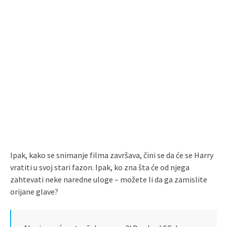
Ipak, kako se snimanje filma završava, čini se da će se Harry
vratiti u svoj stari fazon. Ipak, ko zna šta će od njega
zahtevati neke naredne uloge – možete li da ga zamislite
orijane glave?