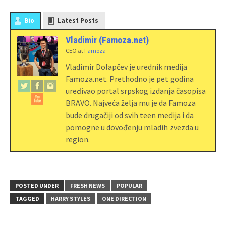
Bio
Latest Posts
Vladimir (Famoza.net)
CEO
at
Famoza
Vladimir Dolapčev je urednik medija
Famoza.net. Prethodno je pet godina
uređivao portal srpskog izdanja časopisa
BRAVO. Najveća želja mu je da Famoza
bude drugačiji od svih teen medija i da
pomogne u dovođenju mladih zvezda u
region.
POSTED UNDER
FRESH NEWS
POPULAR
TAGGED
HARRY STYLES
ONE DIRECTION