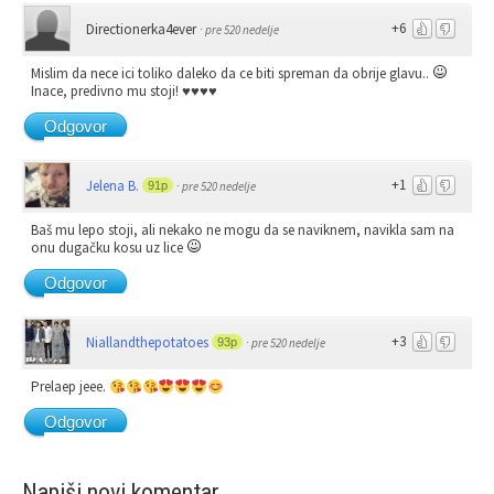
+6
Directionerka4ever
·
pre 520 nedelje
Mislim da nece ici toliko daleko da ce biti spreman da obrije glavu..
Inace, predivno mu stoji! ♥♥♥♥
Odgovor
+1
Jelena B.
91p
·
pre 520 nedelje
Baš mu lepo stoji, ali nekako ne mogu da se naviknem, navikla sam na
onu dugačku kosu uz lice
Odgovor
+3
Niallandthepotatoes
93p
·
pre 520 nedelje
Prelaep jeee.
Odgovor
Napiši novi komentar