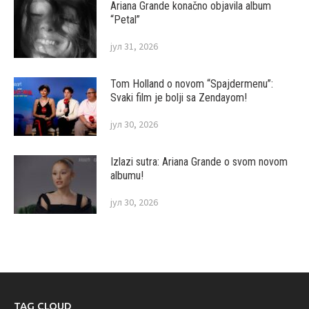
Ariana Grande konačno objavila album
“Petal”
јул 31, 2026
Tom Holland o novom “Spajdermenu”:
Svaki film je bolji sa Zendayom!
јул 30, 2026
Izlazi sutra: Ariana Grande o svom novom
albumu!
јул 30, 2026
TAG CLOUD