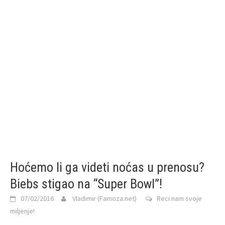
Hoćemo li ga videti noćas u prenosu?
Biebs stigao na “Super Bowl”!
07/02/2016
Vladimir (Famoza.net)
Reci nam svoje
miljenje!