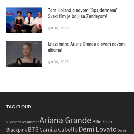
Tom Holland o novom “Spajdermenu”:
Svaki film je bolji sa Zendayom!
јул 30, 2026
Izlazi sutra: Ariana Grande o svom novom
albumu!
јул 30, 2026
TAG CLOUD
Ariana Grande
Billie Eilish
5 Seconds of Summer
Demi Lovato
BTS
Camila Cabello
Blackpink
Dove