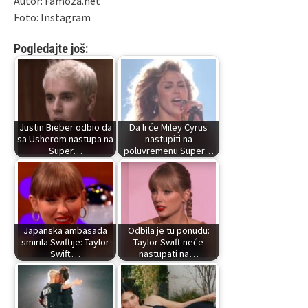
Autor: Famoza.net
Foto: Instagram
Pogledajte još:
Justin Bieber odbio da
Da li će Miley Cyrus
sa Usherom nastupa na
nastupiti na
Super…
poluvremenu Super…
Japanska ambasada
Odbila je tu ponudu:
smirila Swiftije: Taylor
Taylor Swift neće
Swift…
nastupati na…