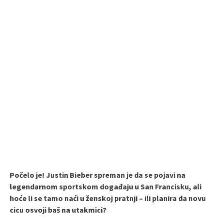
Počelo je! Justin Bieber spreman je da se pojavi na
legendarnom sportskom događaju u San Francisku, ali
hoće li se tamo naći u ženskoj pratnji – ili planira da novu
cicu osvoji baš na utakmici?