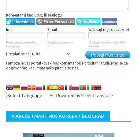
Komentariši kao Gost, ili se uloguj:
facebook
Ime
Email
Web sajt (nije obavezno)
Prikazuje se pored vašeg
Ne prikazuje se javno.
Ukoliko imate web sajt, upišite
komentara.
link ovde.
Pretplati se na
Pošalji Komentar
Famoza je vaš portal - svaki vaš komentar biće pročitan i trudićemo se da
odgovorimo kad imate neko pitanje za nas.
Powered by
Translate
MARCUS I MARTINUS KONCERT BEOGRAD