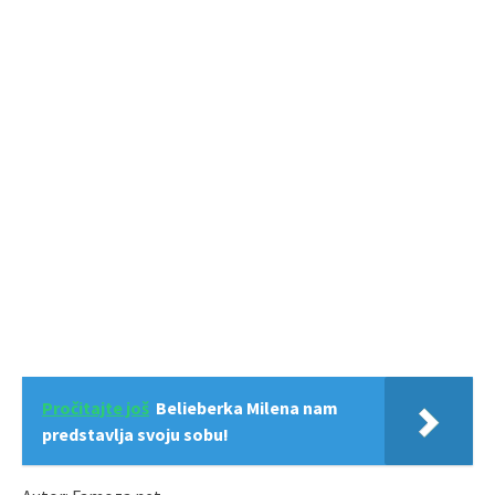
Pročitajte još
Belieberka Milena nam
predstavlja svoju sobu!