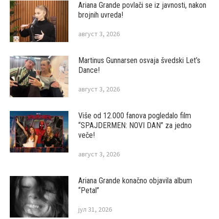
Ariana Grande povlači se iz javnosti, nakon
brojnih uvreda!
август 3, 2026
Martinus Gunnarsen osvaja švedski Let’s
Dance!
август 3, 2026
Više od 12.000 fanova pogledalo film
“SPAJDERMEN: NOVI DAN” za jedno
veče!
август 3, 2026
Ariana Grande konačno objavila album
“Petal”
јул 31, 2026