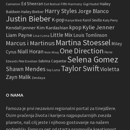
Ed Sheeran
Hailey
Cameron
Fifth Harmony
Gigi Hadid
Exit festival
Harry Styles
Jorge Blanco
Baldwin
Hailey Bieber
Justin Bieber
K-pop
Karol Sevilla
Katy Perry
Kanye West
Kylie Jenner
kpop
Kendall jenner
Kim Kardashian
Little Mix
Liam Payne
Louis Tomlinson
Lisa i Lena
Martina Stoessel
Marcus i Martinus
Miley
One Direction
Niall Horan
Cyrus
Perrie
Nicki Minaj
Selena Gomez
Sabrina Carpenter
Edwards
Pete Davidson
Taylor Swift
Shawn Mendes
Violetta
Soy Luna
Zayn Malik
Zendaya
O NAMA
Famoza je prvi nezavisni regionalni portal za tinejdžere.
Osim praćenja života i karijera najpopularnijih zvezda
planete, naš cilj jeste i njihovo gostovanje na našem
podneblju. Famoza.net od starta promoviše kreativnost