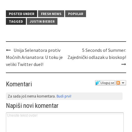
POSTED UNDER
FRESH NEWS
POPULAR
TAGGED
JUSTIN BIEBER
Unija Selenatora protiv
5 Seconds of Summer:
Moćnih Arianatora: U toku je
Zajednički odlazak u bioskop!
veliki Twitter duel!
Komentari
Uloguj se
Za sada još nema komentara.
Budi prvi!
Napiši novi komentar