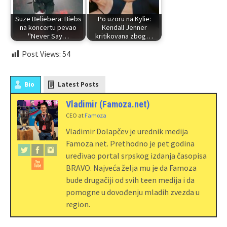
Suze Beliebera: Biebs
Po uzoru na Kylie:
na koncertu pevao
Kendall Jenner
"Never Say…
kritikovana zbog…
Post Views:
54
Bio
Latest Posts
Vladimir (Famoza.net)
CEO
at
Famoza
Vladimir Dolapčev je urednik medija
Famoza.net. Prethodno je pet godina
uređivao portal srpskog izdanja časopisa
BRAVO. Najveća želja mu je da Famoza
bude drugačiji od svih teen medija i da
pomogne u dovođenju mladih zvezda u
region.