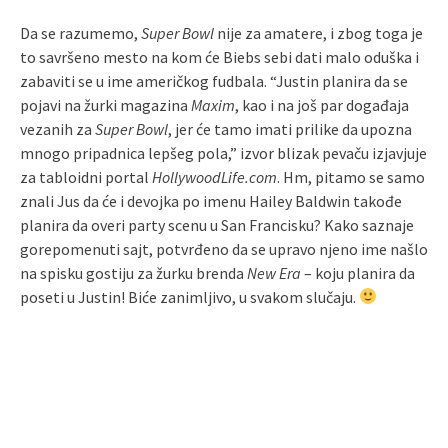
Da se razumemo,
Super Bowl
nije za amatere, i zbog toga je
to savršeno mesto na kom će Biebs sebi dati malo oduška i
zabaviti se u ime američkog fudbala. “Justin planira da se
pojavi na žurki magazina
Maxim
, kao i na još par događaja
vezanih za
Super Bowl
, jer će tamo imati prilike da upozna
mnogo pripadnica lepšeg pola,” izvor blizak pevaču izjavjuje
za tabloidni portal
HollywoodLife.com
. Hm, pitamo se samo
znali Jus da će i devojka po imenu Hailey Baldwin takođe
planira da overi party scenu u San Francisku? Kako saznaje
gorepomenuti sajt, potvrđeno da se upravo njeno ime našlo
na spisku gostiju za žurku brenda
New Era
– koju planira da
poseti u Justin! Biće zanimljivo, u svakom slučaju.