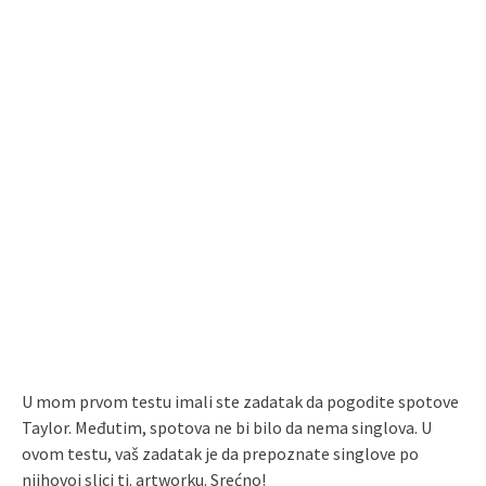
U mom prvom testu imali ste zadatak da pogodite spotove
Taylor. Međutim, spotova ne bi bilo da nema singlova. U
ovom testu, vaš zadatak je da prepoznate singlove po
njihovoj slici tj. artworku. Srećno!