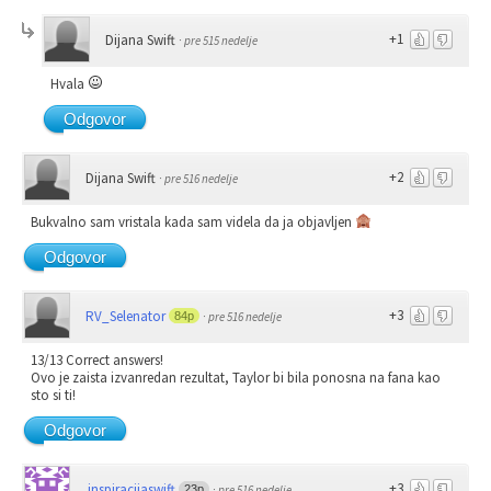
+1
Dijana Swift
·
pre 515 nedelje
Hvala
Odgovor
+2
Dijana Swift
·
pre 516 nedelje
Bukvalno sam vristala kada sam videla da ja objavljen
Odgovor
+3
RV_Selenator
84p
·
pre 516 nedelje
13/13 Correct answers!
Ovo je zaista izvanredan rezultat, Taylor bi bila ponosna na fana kao
sto si ti!
Odgovor
+3
inspiracijaswift
23p
·
pre 516 nedelje