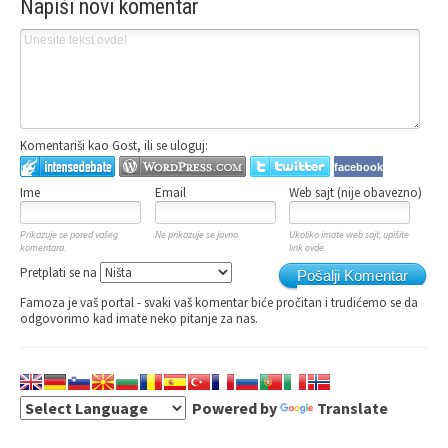
Napiši novi komentar
Komentariši kao Gost, ili se uloguj:
facebook
Ime
Email
Web sajt (nije obavezno)
Prikazuje se pored vašeg
Ne prikazuje se javno.
Ukoliko imate web sajt, upišite
komentara.
link ovde.
Pretplati se na
Pošalji Komentar
Famoza je vaš portal - svaki vaš komentar biće pročitan i trudićemo se da
odgovorimo kad imate neko pitanje za nas.
Powered by
Translate