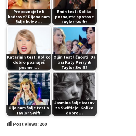
Prepoznajete li
Emin test: Koliko
kadrove? Dijana nam
poznajete spotove
šalje kviz o…
Taylor Swift?
Katarinin test: Koliko
Oljin test ličnosti: Da
dobro poznaješ
li si Katy Perry ili
pesme i…
Taylor Swift?
Jasmina šalje izazov
Olja nam šalje test o
za Swiftieje: Koliko
Taylor Swift!
dobro…
Post Views:
260