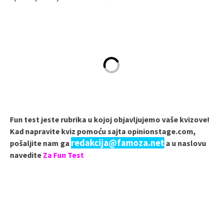
Fun test jeste rubrika u kojoj objavljujemo vaše kvizove!
Kad napravite kviz pomoću sajta opinionstage.com,
redakcija@famoza.net
pošaljite nam ga
a u naslovu
navedite
Za Fun Test