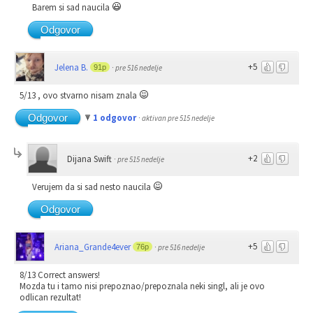
Barem si sad naucila
Odgovor
+5
Jelena B.
91p
·
pre 516 nedelje
5/13 , ovo stvarno nisam znala
Odgovor
1 odgovor
·
aktivan pre 515 nedelje
+2
Dijana Swift
·
pre 515 nedelje
Verujem da si sad nesto naucila
Odgovor
+5
Ariana_Grande4ever
76p
·
pre 516 nedelje
8/13 Correct answers!
Mozda tu i tamo nisi prepoznao/prepoznala neki singl, ali je ovo
odlican rezultat!