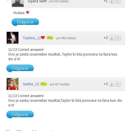
+1
Dijana Swift
·
pre 515 nedelje
Hvalaa
Odgovor
+2
Taylena_12
80p
·
pre 492 nedelje
11/13 Correct answers!
Ovo je zaista izvanredan rezultat, Taylor bi bila ponosna na fana kao
sto si ti!
Odgovor
+2
Swiftie_13
65p
·
pre 417 nedelje
11/13 Correct answers!
Ovo je zaista izvanredan rezultat,Taylor bi bila ponosna na fana kao sto
si ti!
Odgovor