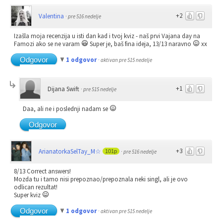
+2
Valentina
·
pre 516 nedelje
Izašla moja recenzija u isti dan kad i tvoj kviz - naš prvi Vajana day na
Famozi ako se ne varam
Super je, baš fina ideja, 13/13 naravno
xx
Odgovor
1 odgovor
·
aktivan pre 515 nedelje
+1
Dijana Swift
·
pre 515 nedelje
Daa, ali ne i poslednji nadam se
Odgovor
+3
ArianatorkaSelTay_M☆
101p
·
pre 516 nedelje
8/13 Correct answers!
Mozda tu i tamo nisi prepoznao/prepoznala neki singl, ali je ovo
odlican rezultat!
Super kviz
Odgovor
1 odgovor
·
aktivan pre 515 nedelje