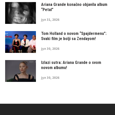
Ariana Grande konačno objavila album
“Petal”
јул 31, 2026
Tom Holland o novom “Spajdermenu”:
Svaki film je bolji sa Zendayom!
јул 30, 2026
Izlazi sutra: Ariana Grande o svom
novom albumu!
јул 30, 2026