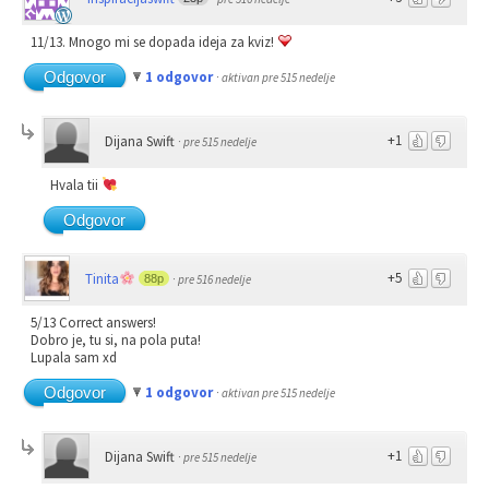
11/13. Mnogo mi se dopada ideja za kviz!
Odgovor
1 odgovor
·
aktivan pre 515 nedelje
+1
Dijana Swift
·
pre 515 nedelje
Hvala tii
Odgovor
+5
Tinita
88p
·
pre 516 nedelje
5/13 Correct answers!
Dobro je, tu si, na pola puta!
Lupala sam xd
Odgovor
1 odgovor
·
aktivan pre 515 nedelje
+1
Dijana Swift
·
pre 515 nedelje