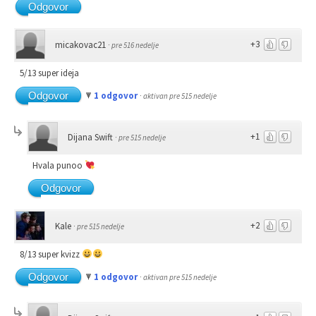
Odgovor
+3
micakovac21
·
pre 516 nedelje
5/13 super ideja
Odgovor
1 odgovor
·
aktivan pre 515 nedelje
+1
Dijana Swift
·
pre 515 nedelje
Hvala punoo
Odgovor
+2
Kale
·
pre 515 nedelje
8/13 super kvizz
Odgovor
1 odgovor
·
aktivan pre 515 nedelje