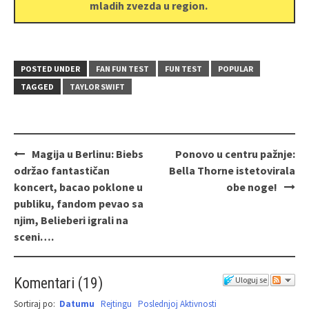
mladih zvezda u region.
POSTED UNDER
FAN FUN TEST
FUN TEST
POPULAR
TAGGED
TAYLOR SWIFT
Magija u Berlinu: Biebs
Ponovo u centru pažnje:
održao fantastičan
Bella Thorne istetovirala
koncert, bacao poklone u
obe noge!
publiku, fandom pevao sa
njim, Belieberi igrali na
sceni….
Komentari
(
19
)
Uloguj se
Sortiraj po:
Datumu
Rejtingu
Poslednjoj Aktivnosti