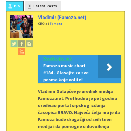
Bio
Latest Posts
Vladimir (Famoza.net)
CEO
at
Famoza
Pročitajte još
Famoza music chart
#184 - Glasajte za sve
pesme koje volite!
Vladimir Dolapčev je urednik medija
Famoza.net. Prethodno je pet godina
uređivao portal srpskog izdanja
časopisa BRAVO. Najveća želja mu je da
Famoza bude drugačiji od svih teen
medija i da pomogne u dovođenju