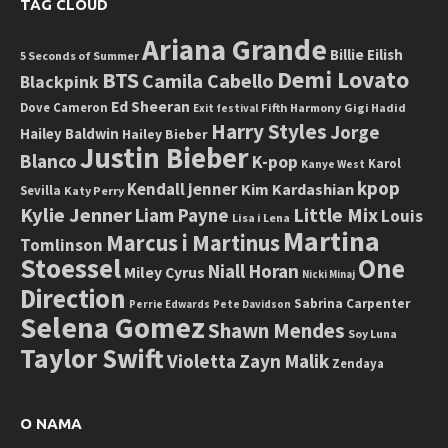
TAG CLOUD
Ariana Grande
Billie Eilish
5 Seconds of Summer
Demi Lovato
BTS
Camila Cabello
Blackpink
Ed Sheeran
Dove Cameron
Fifth Harmony
Gigi Hadid
Exit festival
Harry Styles
Jorge
Hailey Baldwin
Hailey Bieber
Justin Bieber
Blanco
K-pop
Karol
Kanye West
kpop
Kendall jenner
Kim Kardashian
Sevilla
Katy Perry
Kylie Jenner
Little Mix
Liam Payne
Louis
Lisa i Lena
Martina
Marcus i Martinus
Tomlinson
Stoessel
One
Niall Horan
Miley Cyrus
Nicki Minaj
Direction
Sabrina Carpenter
Perrie Edwards
Pete Davidson
Selena Gomez
Shawn Mendes
Soy Luna
Taylor Swift
Violetta
Zayn Malik
Zendaya
O NAMA