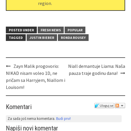
region.
POSTED UNDER
FRESH NEWS
POPULAR
TAGGED
JUSTIN BIEBER
RONDA ROUSEY
Zayn Malik progovorio:
Niall demantuje Liama: Naša
NIKAD nisam voleo 1D, ne
pauza traje godinu dana!
pričam sa Harryjem, Niallom i
Louisom!
Komentari
Uloguj se
Za sada još nema komentara.
Budi prvi!
Napiši novi komentar