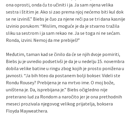
ona oprosti, onda ću to učiniti i ja. Ja sam njena velika
sestra i štitim je. Ako si zao prema njoj nećemo biti kul dok
se ne izviniš.” Biebs je čuo za njene reči pa se tri dana kasnije
izvinio porukom: “Mislim, moguće je da je stvarno tražila
sliku sa sestrom i ja sam rekao ne. Ja se toga ni ne sećam.
Ronda, izvini. Nemoj da me prebiješ!”
Međutim, taman kad se činilo da će se njih dvoje pomiriti,
Biebs ju je uvredio podsetivši je da je u nedelju 15. novembra
dobila velike batine u ringu zbog kojih je prosto ponižena u
javnosti. “Ja bih hteo da postanem bolji bokser. Videli ste
Rondu Rousey? Prebijena je na mrtvo ime. O moj bože,
uništena je. Da, isprebijana je.” Biebs očigledno nije
preterano lud za Rondom a naročito jer je ona prethodnih
meseci prozivala njegovog velikog prijatelja, boksera
Floyda Mayweathera.