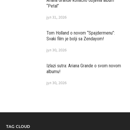
Ariana Grande konačno objavila album
“Petal”
јул 31, 2026
Tom Holland o novom “Spajdermenu”:
Svaki film je bolji sa Zendayom!
јул 30, 2026
Izlazi sutra: Ariana Grande o svom novom
albumu!
јул 30, 2026
TAG CLOUD