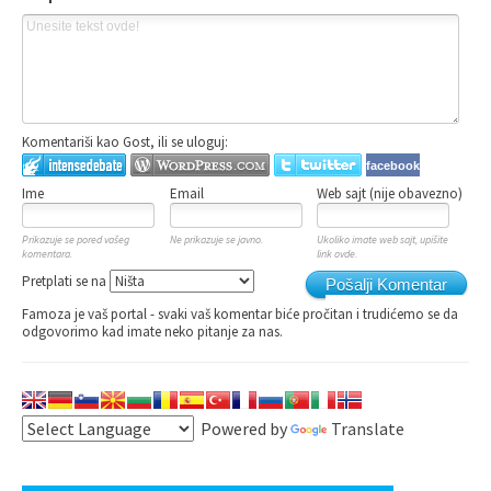
Komentariši kao Gost, ili se uloguj:
facebook
Ime
Email
Web sajt (nije obavezno)
Prikazuje se pored vašeg
Ne prikazuje se javno.
Ukoliko imate web sajt, upišite
komentara.
link ovde.
Pretplati se na
Pošalji Komentar
Famoza je vaš portal - svaki vaš komentar biće pročitan i trudićemo se da
odgovorimo kad imate neko pitanje za nas.
Powered by
Translate