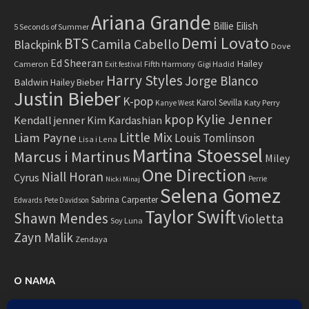
Ariana Grande
Billie Eilish
5 Seconds of Summer
Demi Lovato
BTS
Camila Cabello
Blackpink
Dove
Ed Sheeran
Hailey
Cameron
Fifth Harmony
Gigi Hadid
Exit festival
Harry Styles
Jorge Blanco
Baldwin
Hailey Bieber
Justin Bieber
K-pop
Karol Sevilla
Katy Perry
Kanye West
Kylie Jenner
kpop
Kendall jenner
Kim Kardashian
Little Mix
Liam Payne
Louis Tomlinson
Lisa i Lena
Martina Stoessel
Marcus i Martinus
Miley
One Direction
Niall Horan
Cyrus
Perrie
Nicki Minaj
Selena Gomez
Sabrina Carpenter
Edwards
Pete Davidson
Taylor Swift
Shawn Mendes
Violetta
Soy Luna
Zayn Malik
Zendaya
O NAMA