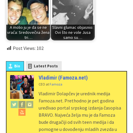
A molio ju je da se ne
Slavni glumac objasnio:
vraća: Sredovečna žena
Ovi što ne vole Jusa
tri…
samo su…
Post Views:
102
Bio
Latest Posts
Vladimir (Famoza.net)
CEO
at
Famoza
Vladimir Dolapčev je urednik medija
Famoza.net. Prethodno je pet godina
uređivao portal srpskog izdanja časopisa
BRAVO. Najveća želja mu je da Famoza
bude drugačiji od svih teen medija i da
pomogne u dovođenju mladih zvezda u