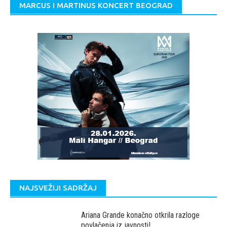
MARCUS I MARTINUS KONCERT BEOGRAD
NAJSVEŽIJI SADRŽAJ
Ariana Grande konačno otkrila razloge
povlačenja iz javnosti!