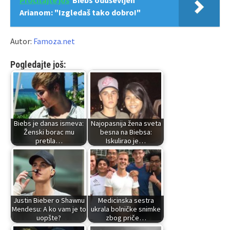
Pročitajte još
Biebs oduševljen
Arianom: "Izgledaš tako dobro!"
Autor:
Famoza.net
Pogledajte još:
Biebs je danas ismeva:
Najopasnija žena sveta
Ženski borac mu
besna na Biebsa:
pretila…
Iskulirao je…
Justin Bieber o Shawnu
Medicinska sestra
Mendesu: A ko vam je to
ukrala bolničke snimke
uopšte?
zbog priče…