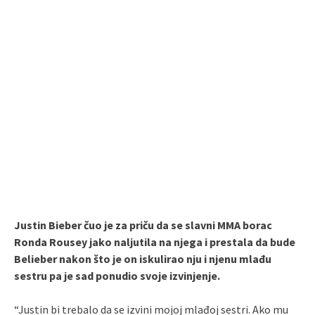
Justin Bieber čuo je za priču da se slavni MMA borac
Ronda Rousey jako naljutila na njega i prestala da bude
Belieber nakon što je on iskulirao nju i njenu mlađu
sestru pa je sad ponudio svoje izvinjenje.
“Justin bi trebalo da se izvini mojoj mlađoj sestri. Ako mu