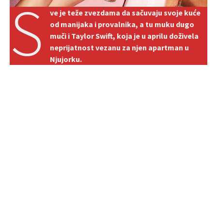
S
ve je teže zvezdama da sačuvaju svoje kuće
od manijaka i provalnika, a tu muku dugo
muči i Taylor Swift, koja je u aprilu doživela
neprijatnost vezanu za njen apartman u
Njujorku.