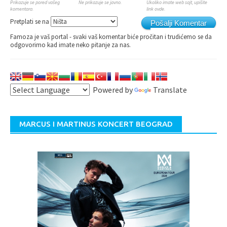
Prikazuje se pored vašeg
Ne prikazuje se javno.
Ukoliko imate web sajt, upišite
komentara.
link ovde.
Pretplati se na
Pošalji Komentar
Famoza je vaš portal - svaki vaš komentar biće pročitan i trudićemo se da
odgovorimo kad imate neko pitanje za nas.
Powered by
Translate
MARCUS I MARTINUS KONCERT BEOGRAD