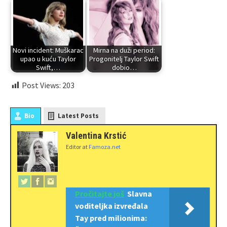
Novi incident: Muškarac
Mirna na duži period:
upao u kuću Taylor
Progonitelj Taylor Swift
Swift,…
dobio…
Post Views:
203
Bio
Latest Posts
Valentina Krstić
Editor
at
Famoza.net
Pročitajte još
Slavna
voditeljka izvređala
Tay pred milionima: