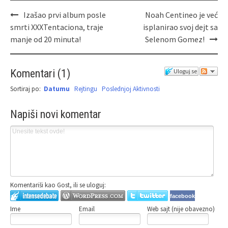
Izašao prvi album posle
Noah Centineo je već
smrti XXXTentaciona, traje
isplanirao svoj dejt sa
manje od 20 minuta!
Selenom Gomez!
Komentari
(
1
)
Uloguj se
Sortiraj po:
Datumu
Rejtingu
Poslednjoj Aktivnosti
Napiši novi komentar
Komentariši kao Gost, ili se uloguj:
facebook
Ime
Email
Web sajt (nije obavezno)