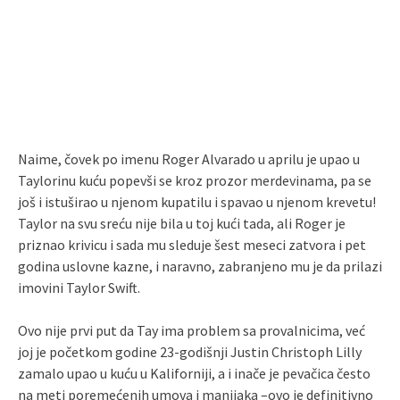
Naime, čovek po imenu Roger Alvarado u aprilu je upao u
Taylorinu kuću popevši se kroz prozor merdevinama, pa se
još i istuširao u njenom kupatilu i spavao u njenom krevetu!
Taylor na svu sreću nije bila u toj kući tada, ali Roger je
priznao krivicu i sada mu sleduje šest meseci zatvora i pet
godina uslovne kazne, i naravno, zabranjeno mu je da prilazi
imovini Taylor Swift.
Ovo nije prvi put da Tay ima problem sa provalnicima, već
joj je početkom godine 23-godišnji Justin Christoph Lilly
zamalo upao u kuću u Kaliforniji, a i inače je pevačica često
na meti poremećenih umova i manijaka –ovo je definitivno