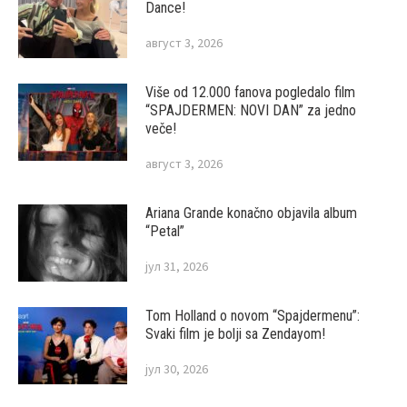
Dance!
август 3, 2026
Više od 12.000 fanova pogledalo film
“SPAJDERMEN: NOVI DAN” za jedno
veče!
август 3, 2026
Ariana Grande konačno objavila album
“Petal”
јул 31, 2026
Tom Holland o novom “Spajdermenu”:
Svaki film je bolji sa Zendayom!
јул 30, 2026