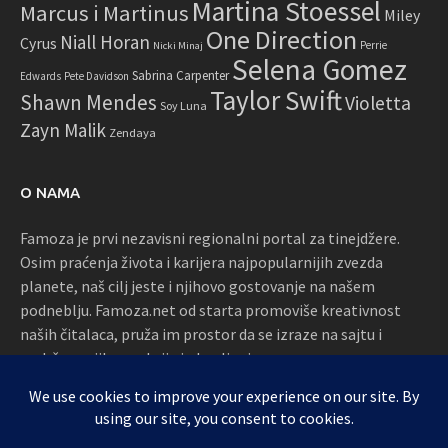
Martina Stoessel
Marcus i Martinus
Miley
One Direction
Niall Horan
Cyrus
Perrie
Nicki Minaj
Selena Gomez
Sabrina Carpenter
Edwards
Pete Davidson
Taylor Swift
Shawn Mendes
Violetta
Soy Luna
Zayn Malik
Zendaya
O NAMA
Famoza je prvi nezavisni regionalni portal za tinejdžere.
Osim praćenja života i karijera najpopularnijih zvezda
planete, naš cilj jeste i njihovo gostovanje na našem
podneblju. Famoza.net od starta promoviše kreativnost
naših čitalaca, pruža im prostor da se izraze na sajtu i
podržava njihove akcije i okupljanja
Proudly powered by WordPress
|
Theme: Awaken by
ThemezHut
.