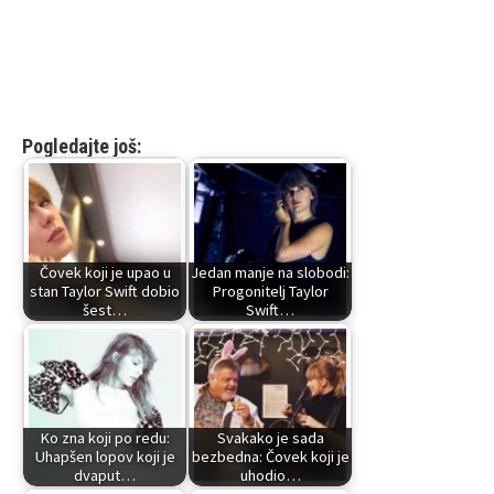
Pogledajte još:
Čovek koji je upao u
Jedan manje na slobodi:
stan Taylor Swift dobio
Progonitelj Taylor
šest…
Swift…
Ko zna koji po redu:
Svakako je sada
Uhapšen lopov koji je
bezbedna: Čovek koji je
dvaput…
uhodio…