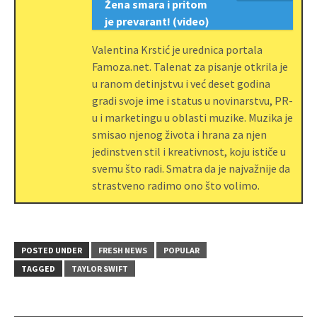
Žena smara i pritom
je prevarant! (video)
Valentina Krstić je urednica portala
Famoza.net. Talenat za pisanje otkrila je
u ranom detinjstvu i već deset godina
gradi svoje ime i status u novinarstvu, PR-
u i marketingu u oblasti muzike. Muzika je
smisao njenog života i hrana za njen
jedinstven stil i kreativnost, koju ističe u
svemu što radi. Smatra da je najvažnije da
strastveno radimo ono što volimo.
POSTED UNDER
FRESH NEWS
POPULAR
TAGGED
TAYLOR SWIFT