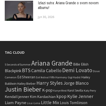
Izlazi sutra: Ariana Grande o svom novom
albumu!
јул 30, 2026
TAG CLOUD
Ariana Grande
Billie Eilish
5 Seconds of Summer
Demi Lovato
BTS
Camila Cabello
Blackpink
Dove
Ed Sheeran
Hailey
Cameron
Fifth Harmony
Gigi Hadid
Exit festival
Harry Styles
Jorge Blanco
Baldwin
Hailey Bieber
Justin Bieber
K-pop
Karol Sevilla
Katy Perry
Kanye West
Kylie Jenner
kpop
Kendall jenner
Kim Kardashian
Little Mix
Liam Payne
Louis Tomlinson
Lisa i Lena