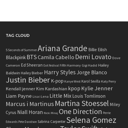
TAG CLOUD
Ariana Grande
Billie Eilish
5 Seconds of Summer
Demi Lovato
BTS
Camila Cabello
Blackpink
Dove
Ed Sheeran
Hailey
Cameron
Fifth Harmony
Gigi Hadid
Exit festival
Harry Styles
Jorge Blanco
Baldwin
Hailey Bieber
Justin Bieber
K-pop
Karol Sevilla
Katy Perry
Kanye West
Kylie Jenner
kpop
Kendall jenner
Kim Kardashian
Little Mix
Liam Payne
Louis Tomlinson
Lisa i Lena
Martina Stoessel
Marcus i Martinus
Miley
One Direction
Niall Horan
Cyrus
Perrie
Nicki Minaj
Selena Gomez
Sabrina Carpenter
Edwards
Pete Davidson