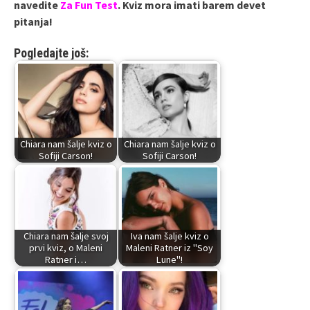
navedite
Za Fun Test
. Kviz mora imati barem devet
pitanja!
Pogledajte još:
Chiara nam šalje kviz o
Chiara nam šalje kviz o
Sofiji Carson!
Sofiji Carson!
Chiara nam šalje svoj
Iva nam šalje kviz o
prvi kviz, o Maleni
Maleni Ratner iz "Soy
Ratner i…
Lune"!