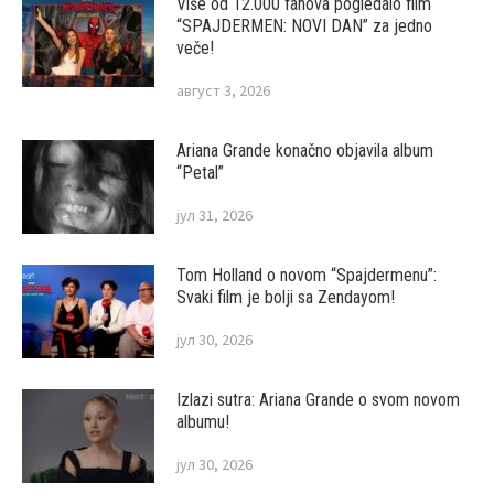
Više od 12.000 fanova pogledalo film
“SPAJDERMEN: NOVI DAN” za jedno
veče!
август 3, 2026
Ariana Grande konačno objavila album
“Petal”
јул 31, 2026
Tom Holland o novom “Spajdermenu”:
Svaki film je bolji sa Zendayom!
јул 30, 2026
Izlazi sutra: Ariana Grande o svom novom
albumu!
јул 30, 2026