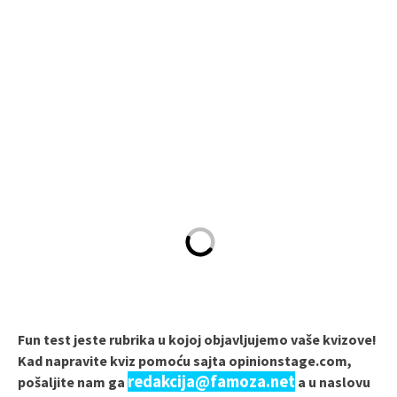
Fun test jeste rubrika u kojoj objavljujemo vaše kvizove!
Kad napravite kviz pomoću sajta opinionstage.com,
redakcija@famoza.net
pošaljite nam ga
a u naslovu