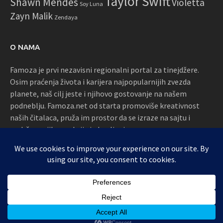
Taylor Swift
Shawn Mendes
Violetta
Soy Luna
Zayn Malik
Zendaya
O NAMA
Famoza je prvi nezavisni regionalni portal za tinejdžere.
Osim praćenja života i karijera najpopularnijih zvezda
planete, naš cilj jeste i njihovo gostovanje na našem
podneblju. Famoza.net od starta promoviše kreativnost
naših čitalaca, pruža im prostor da se izraze na sajtu i
podržava njihove akcije i okupljanja
Proudly powered by WordPress
|
Theme: Awaken by
ThemezHut
.