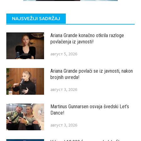
NAJSVEŽIJI SADRŽAJ
Ariana Grande konačno otkrila razloge
povlačenja iz javnosti!
август 5, 2026
Ariana Grande povlači se iz javnosti, nakon
brojnih uvreda!
август 3, 2026
Martinus Gunnarsen osvaja švedski Let’s
Dance!
август 3, 2026