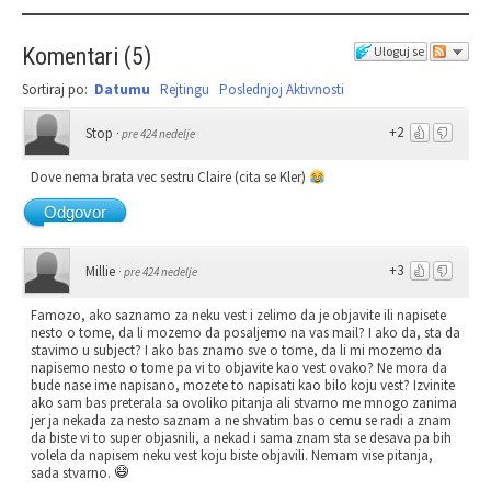
Komentari
(
5
)
Uloguj se
Sortiraj po:
Datumu
Rejtingu
Poslednjoj Aktivnosti
+2
Stop
·
pre 424 nedelje
Dove nema brata vec sestru Claire (cita se Kler)
Odgovor
+3
Millie
·
pre 424 nedelje
Famozo, ako saznamo za neku vest i zelimo da je objavite ili napisete
nesto o tome, da li mozemo da posaljemo na vas mail? I ako da, sta da
stavimo u subject? I ako bas znamo sve o tome, da li mi mozemo da
napisemo nesto o tome pa vi to objavite kao vest ovako? Ne mora da
bude nase ime napisano, mozete to napisati kao bilo koju vest? Izvinite
ako sam bas preterala sa ovoliko pitanja ali stvarno me mnogo zanima
jer ja nekada za nesto saznam a ne shvatim bas o cemu se radi a znam
da biste vi to super objasnili, a nekad i sama znam sta se desava pa bih
volela da napisem neku vest koju biste objavili. Nemam vise pitanja,
sada stvarno.