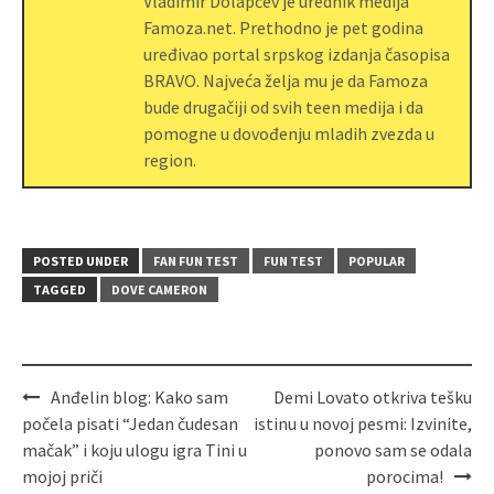
Vladimir Dolapčev je urednik medija
Famoza.net. Prethodno je pet godina
uređivao portal srpskog izdanja časopisa
BRAVO. Najveća želja mu je da Famoza
bude drugačiji od svih teen medija i da
pomogne u dovođenju mladih zvezda u
region.
POSTED UNDER
FAN FUN TEST
FUN TEST
POPULAR
TAGGED
DOVE CAMERON
Anđelin blog: Kako sam
Demi Lovato otkriva tešku
počela pisati “Jedan čudesan
istinu u novoj pesmi: Izvinite,
mačak” i koju ulogu igra Tini u
ponovo sam se odala
mojoj priči
porocima!