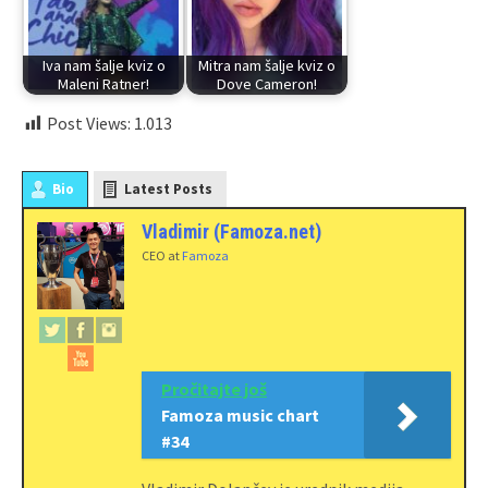
Iva nam šalje kviz o
Mitra nam šalje kviz o
Maleni Ratner!
Dove Cameron!
Post Views:
1.013
Bio
Latest Posts
Vladimir (Famoza.net)
CEO
at
Famoza
Pročitajte još
Famoza music chart
#34