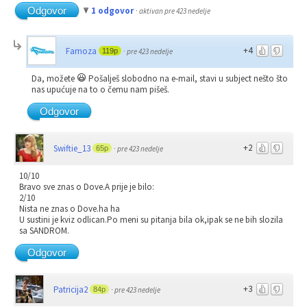
Odgovor
1 odgovor
·
aktivan pre 423 nedelje
+4
Famoza
119p
·
pre 423 nedelje
Da, možete
Pošalješ slobodno na e-mail, stavi u subject nešto što
nas upućuje na to o čemu nam pišeš.
Odgovor
+2
Swiftie_13
65p
·
pre 423 nedelje
10/10
Bravo sve znas o Dove.A prije je bilo:
2/10
Nista ne znas o Dove.ha ha
U sustini je kviz odlican.Po meni su pitanja bila ok,ipak se ne bih slozila
sa SANDROM.
Odgovor
+3
Patricija2
84p
·
pre 423 nedelje