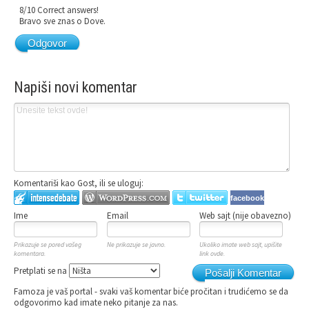
8/10 Correct answers!
Bravo sve znas o Dove.
Odgovor
Napiši novi komentar
Komentariši kao Gost, ili se uloguj:
facebook
Ime
Email
Web sajt (nije obavezno)
Prikazuje se pored vašeg
Ne prikazuje se javno.
Ukoliko imate web sajt, upišite
komentara.
link ovde.
Pretplati se na
Pošalji Komentar
Famoza je vaš portal - svaki vaš komentar biće pročitan i trudićemo se da
odgovorimo kad imate neko pitanje za nas.