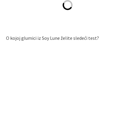
O kojoj glumici iz Soy Lune želite sledeći test?