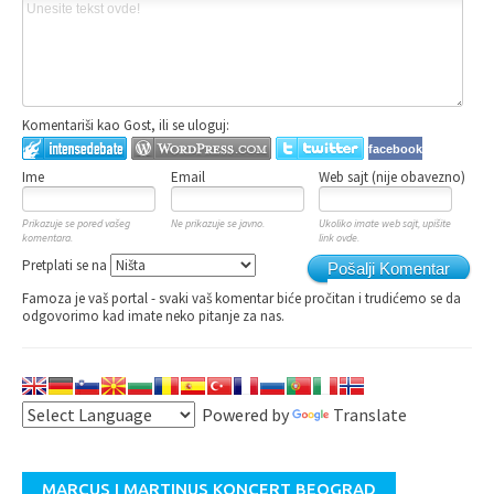
Komentariši kao Gost, ili se uloguj:
facebook
Ime
Email
Web sajt (nije obavezno)
Prikazuje se pored vašeg
Ne prikazuje se javno.
Ukoliko imate web sajt, upišite
komentara.
link ovde.
Pretplati se na
Pošalji Komentar
Famoza je vaš portal - svaki vaš komentar biće pročitan i trudićemo se da
odgovorimo kad imate neko pitanje za nas.
Powered by
Translate
MARCUS I MARTINUS KONCERT BEOGRAD