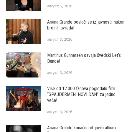
август 5, 2026
Ariana Grande povlači se iz javnosti, nakon
brojnih uvreda!
август 3, 2026
Martinus Gunnarsen osvaja švedski Let’s
Dance!
август 3, 2026
Više od 12.000 fanova pogledalo film
“SPAJDERMEN: NOVI DAN” za jedno
veče!
август 3, 2026
Ariana Grande konačno objavila album