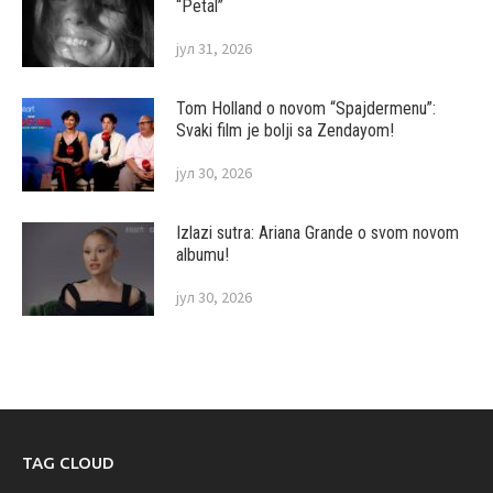
“Petal”
јул 31, 2026
Tom Holland o novom “Spajdermenu”:
Svaki film je bolji sa Zendayom!
јул 30, 2026
Izlazi sutra: Ariana Grande o svom novom
albumu!
јул 30, 2026
TAG CLOUD