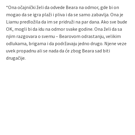
“Ona očajnički želi da odvede Beara na odmor, gde bi on
mogao da se igra plaži i pliva i da se samo zabavlja. Ona je
Liamu predložila da im se pridruži na par dana. Ako sve bude
OK, mogli bi da idu na odmor svake godine. Ona želi da sa
njim razgovara o svemu – Bearovom odrastanju, velikim
odlukama, brigama i da podržavaju jedno drugo. Njene veze
uvek propadnu ali se nada da će zbog Beara sad biti
drugačije.