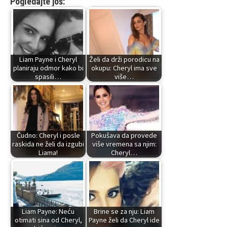
Pogledajte još:
Liam Payne i Cheryl
Želi da drži porodicu na
planiraju odmor kako bi
okupu: Cheryl ima sve
spasili…
više…
Čudno: Cheryl i posle
Pokušava da provede
raskida ne želi da izgubi
više vremena sa njim:
Liama!
Cheryl…
Liam Payne: Neću
Brine se za nju: Liam
otimati sina od Cheryl,
Payne želi da Cheryl ide