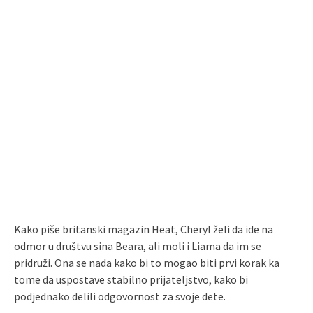
Kako piše britanski magazin Heat, Cheryl želi da ide na
odmor u društvu sina Beara, ali moli i Liama da im se
pridruži. Ona se nada kako bi to mogao biti prvi korak ka
tome da uspostave stabilno prijateljstvo, kako bi
podjednako delili odgovornost za svoje dete.