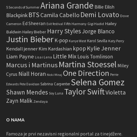
Ariana Grande
Billie Eilish
5 Seconds of Summer
Demi Lovato
BTS
Camila Cabello
Blackpink
Dove
Ed Sheeran
Hailey
Cameron
Fifth Harmony
Gigi Hadid
Exit festival
Harry Styles
Jorge Blanco
Baldwin
Hailey Bieber
Justin Bieber
K-pop
Karol Sevilla
Katy Perry
Kanye West
Kylie Jenner
kpop
Kendall jenner
Kim Kardashian
Little Mix
Liam Payne
Louis Tomlinson
Lisa i Lena
Martina Stoessel
Marcus i Martinus
Miley
One Direction
Niall Horan
Cyrus
Perrie
Nicki Minaj
Selena Gomez
Sabrina Carpenter
Edwards
Pete Davidson
Taylor Swift
Shawn Mendes
Violetta
Soy Luna
Zayn Malik
Zendaya
O NAMA
Famoza je prvi nezavisni regionalni portal za tinejdžere.