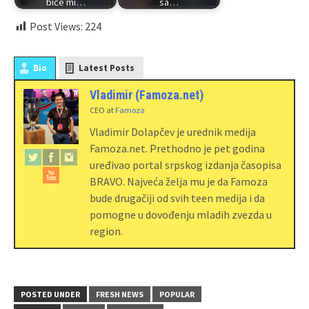
biće mi…
sa…
Post Views:
224
Bio
Latest Posts
Vladimir (Famoza.net)
CEO
at
Famoza
Vladimir Dolapčev je urednik medija
Famoza.net. Prethodno je pet godina
uređivao portal srpskog izdanja časopisa
BRAVO. Najveća želja mu je da Famoza
bude drugačiji od svih teen medija i da
pomogne u dovođenju mladih zvezda u
region.
POSTED UNDER
FRESH NEWS
POPULAR