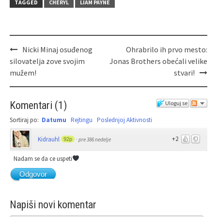
TAGGED
CHERYL
LIAM PAYNE
Nicki Minaj osuđenog
Ohrabrilo ih prvo mesto:
silovatelja zove svojim
Jonas Brothers obećali velike
mužem!
stvari!
Komentari
(
1
)
Uloguj se
Sortiraj po:
Datumu
Rejtingu
Poslednjoj Aktivnosti
+2
Kidrauhl
92p
·
pre 386 nedelje
Nadam se da ce uspeti
Odgovor
Napiši novi komentar