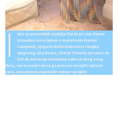
I
ako se poslednjih nedelja čini da je Liam Payne
pronašao novu ljubav u manekenki Naomi
Campbell, njegova bivša izabranica i majka
njegovog sina Beara, Cheryl Tweedy ne samo da
želi da oni imaju normalne odnose zbog svog
deta, već se nada i da će ga ponovo osvojiti. Upravo
zato, ona planira zajednički odmor sa njim!