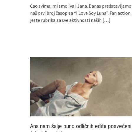
Ćao svima, mi smo Iva i Jana. Danas predstavljamo
naš prvi broj časopisa “I Love Soy Luna”. Fan action
jeste rubrika za sve aktivnosti naših
[…]
Ana nam šalje puno odličnih edita posvećeni