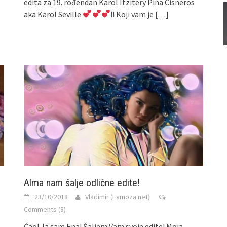
edita za 19. rođendan Karol Itzitery Piña Cisneros
aka Karol Seville
!! Koji vam je
[…]
Alma nam šalje odlične edite!
23/10/2018
Vladimir (Famoza.net)
Comments (8)
Ćao! Ja sam Ena! Šaljem Vam svoje edite! Moja