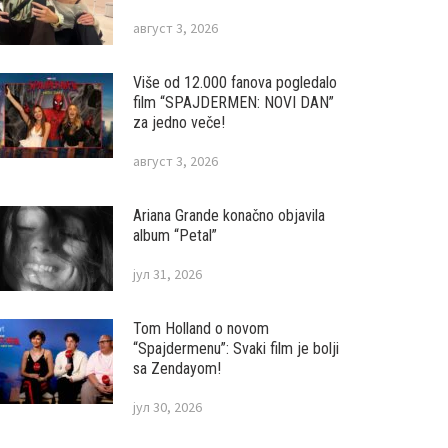
август 3, 2026
Više od 12.000 fanova pogledalo
film “SPAJDERMEN: NOVI DAN”
za jedno veče!
август 3, 2026
Ariana Grande konačno objavila
album “Petal”
јул 31, 2026
Tom Holland o novom
“Spajdermenu”: Svaki film je bolji
sa Zendayom!
јул 30, 2026