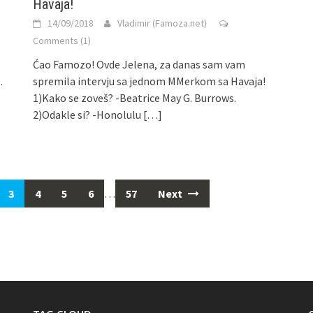
Havaja!
14/09/2018
Vladimir (Famoza.net)
Comments (1)
Ćao Famozo! Ovde Jelena, za danas sam vam
.
spremila intervju sa jednom MMerkom sa Havaja!
1)Kako se zoveš? -Beatrice May G. Burrows.
2)Odakle si? -Honolulu
[…]
3
4
5
6
…
57
Next