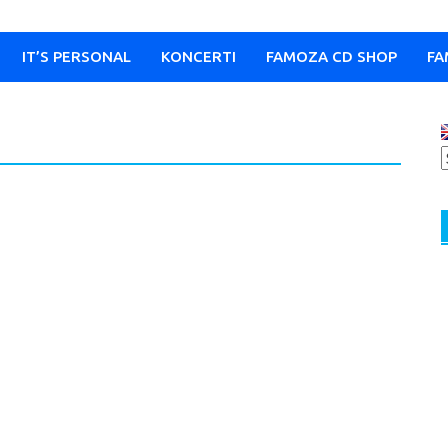
IT’S PERSONAL
KONCERTI
FAMOZA CD SHOP
FA