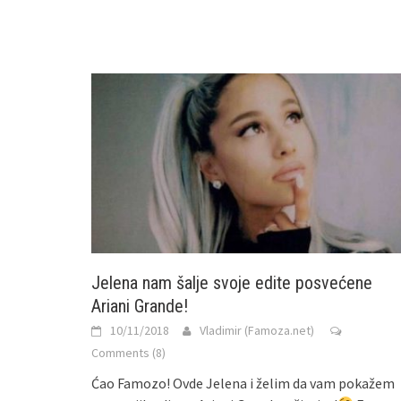
Jelena nam šalje svoje edite posvećene
Ariani Grande!
10/11/2018
Vladimir (Famoza.net)
Comments (8)
Ćao Famozo! Ovde Jelena i želim da vam pokažem