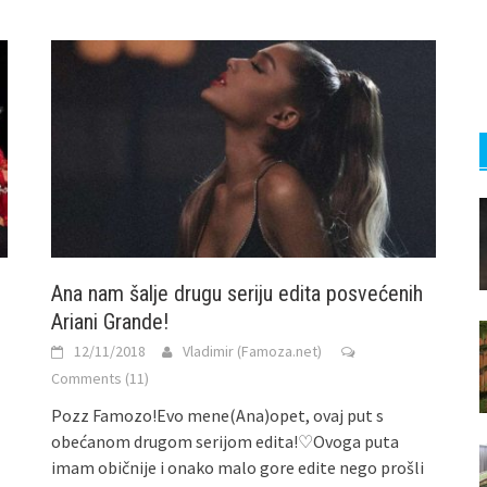
Ana nam šalje drugu seriju edita posvećenih
Ariani Grande!
12/11/2018
Vladimir (Famoza.net)
Comments (11)
Pozz Famozo!Evo mene(Ana)opet, ovaj put s
obećanom drugom serijom edita!♡Ovoga puta
imam običnije i onako malo gore edite nego prošli