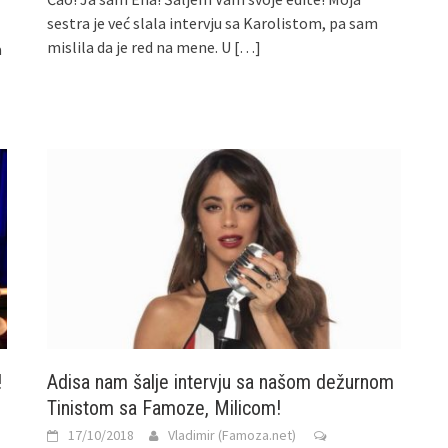
sestra je već slala intervju sa Karolistom, pa sam
mislila da je red na mene. U
[…]
a
!
Adisa nam šalje intervju sa našom dežurnom
Tinistom sa Famoze, Milicom!
17/10/2018
Vladimir (Famoza.net)