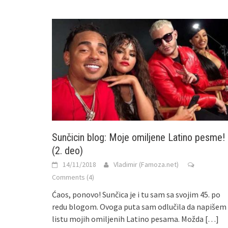
Sunčicin blog: Moje omiljene Latino pesme!
(2. deo)
14/11/2018
Vladimir (Famoza.net)
Comments (4)
Ćaos, ponovo! Sunčica je i tu sam sa svojim 45. po
redu blogom. Ovoga puta sam odlučila da napišem
listu mojih omiljenih Latino pesama. Možda
[…]