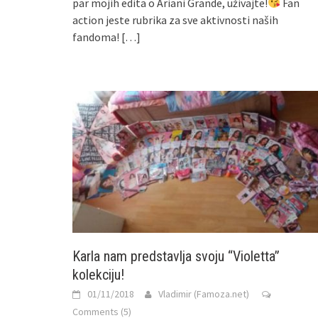
par mojih edita o Ariani Grande, uživajte!
Fan
action jeste rubrika za sve aktivnosti naših
fandoma!
[…]
Karla nam predstavlja svoju “Violetta”
kolekciju!
01/11/2018
Vladimir (Famoza.net)
Comments (5)