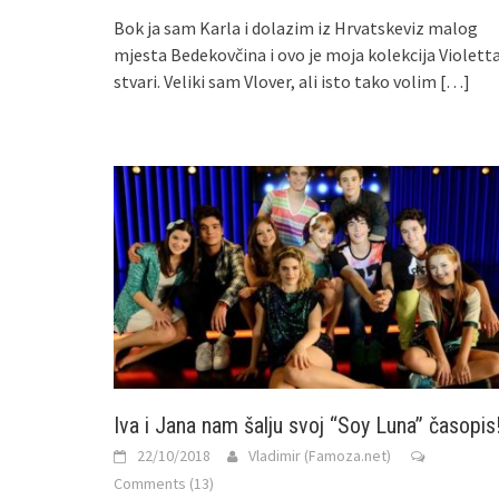
Bok ja sam Karla i dolazim iz Hrvatskeviz malog
mjesta Bedekovčina i ovo je moja kolekcija Violett
stvari. Veliki sam Vlover, ali isto tako volim
[…]
Iva i Jana nam šalju svoj “Soy Luna” časopis
22/10/2018
Vladimir (Famoza.net)
Comments (13)