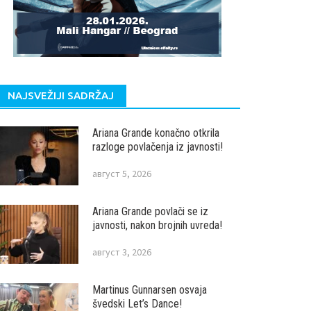
NAJSVEŽIJI SADRŽAJ
Ariana Grande konačno otkrila
razloge povlačenja iz javnosti!
август 5, 2026
Ariana Grande povlači se iz
javnosti, nakon brojnih uvreda!
август 3, 2026
Martinus Gunnarsen osvaja
švedski Let’s Dance!