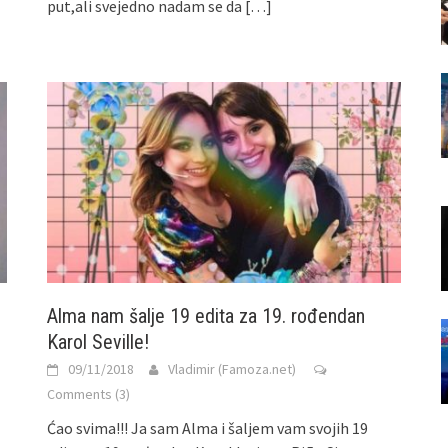
put,ali svejedno nadam se da
[…]
Alma nam šalje 19 edita za 19. rođendan
Karol Seville!
09/11/2018
Vladimir (Famoza.net)
Comments (3)
Ćao svima!!! Ja sam Alma i šaljem vam svojih 19