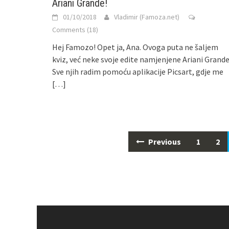
Ariani Grande!
01/10/2018
Vladimir (Famoza.net)
Comments (18)
Hej Famozo! Opet ja, Ana. Ovoga puta ne šaljem
kviz, već neke svoje edite namjenjene Ariani Grande
Sve njih radim pomoću aplikacije Picsart, gdje me
[…]
Previous
1
2