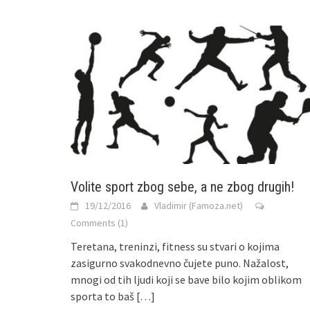
Volite sport zbog sebe, a ne zbog drugih!
19/12/2016
Vladimir (Famoza.net)
Comments (1)
Teretana, treninzi, fitness su stvari o kojima
zasigurno svakodnevno čujete puno. Nažalost,
mnogi od tih ljudi koji se bave bilo kojim oblikom
sporta to baš
[…]