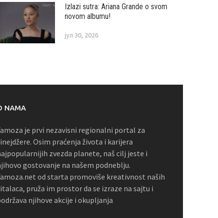
Izlazi sutra: Ariana Grande o svom
novom albumu!
јул 30, 2026
O NAMA
amoza je prvi nezavisni regionalni portal za
inejdžere. Osim praćenja života i karijera
ajpopularnijih zvezda planete, naš cilj jeste i
jihovo gostovanje na našem podneblju.
amoza.net od starta promoviše kreativnost naših
italaca, pruža im prostor da se izraze na sajtu i
održava njihove akcije i okupljanja