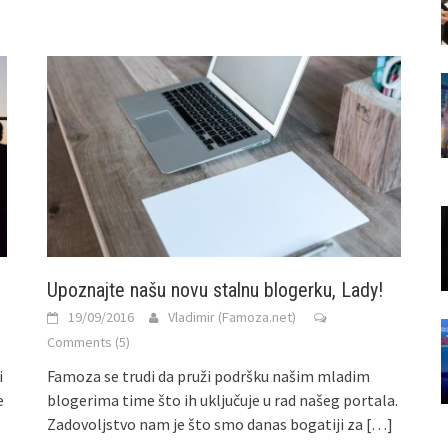
Upoznajte našu novu stalnu blogerku, Lady!
19/09/2016
Vladimir (Famoza.net)
Comments (5)
i
Famoza se trudi da pruži podršku našim mladim
e
blogerima time što ih uključuje u rad našeg portala.
Zadovoljstvo nam je što smo danas bogatiji za
[…]