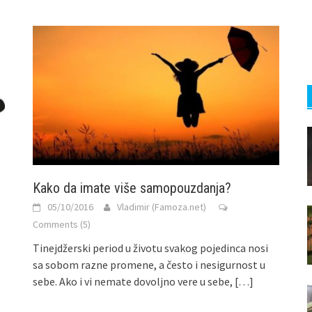
Kako da imate više samopouzdanja?
05/10/2016
Vladimir (Famoza.net)
Comments (5)
Tinejdžerski period u životu svakog pojedinca nosi
sa sobom razne promene, a često i nesigurnost u
sebe. Ako i vi nemate dovoljno vere u sebe,
[…]