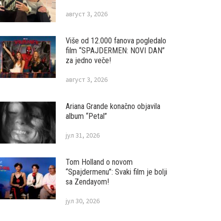
август 3, 2026
Više od 12.000 fanova pogledalo
film “SPAJDERMEN: NOVI DAN”
za jedno veče!
август 3, 2026
Ariana Grande konačno objavila
album “Petal”
јул 31, 2026
Tom Holland o novom
“Spajdermenu”: Svaki film je bolji
sa Zendayom!
јул 30, 2026