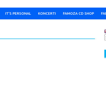
IT’S PERSONAL
KONCERTI
FAMOZA CD SHOP
FA