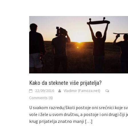
Kako da steknete više prijatelja?
22/09/2016
Vladimir (Famoza.net)
Comments (6)
U svakom razredu/školi postoje oni srećnici koje sv
vole i žele u svom društvu, a postoje i oni drugi čiji j
krug prijatelja znatno manji
[…]