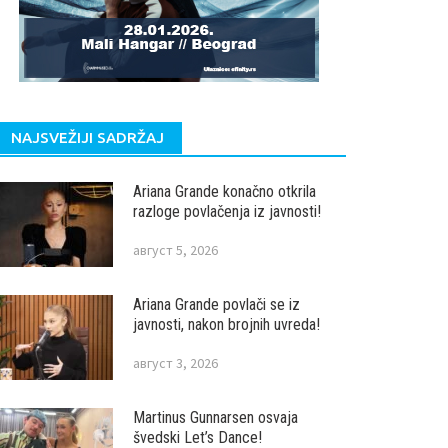
NAJSVEŽIJI SADRŽAJ
Ariana Grande konačno otkrila
razloge povlačenja iz javnosti!
август 5, 2026
Ariana Grande povlači se iz
javnosti, nakon brojnih uvreda!
август 3, 2026
Martinus Gunnarsen osvaja
švedski Let’s Dance!