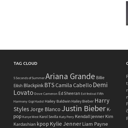
TAG CLOUD
Ariana Grande
F
Billie
5 Seconds of Summer
t
Demi
BTS
Camila Cabello
Blackpink
Eilish
n
Lovato
Ed Sheeran
Dove Cameron
Fifth
Exit festival
n
Harry
Hailey Baldwin
Hailey Bieber
Harmony
Gigi Hadid
F
Justin Bieber
Styles
Jorge Blanco
K-
č
pop
Kendall jenner
Kim
Karol Sevilla
Katy Perry
p
Kanye West
Kylie Jenner
kpop
Liam Payne
Kardashian