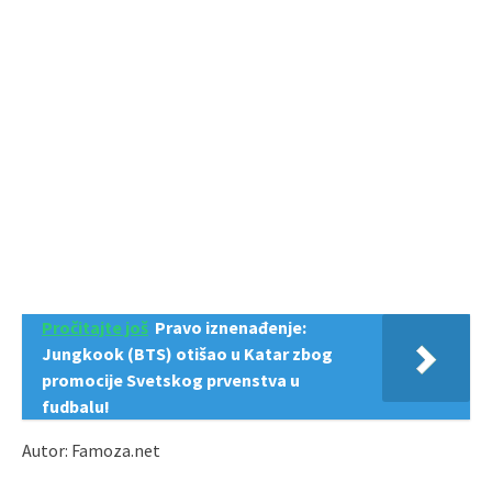
Pročitajte još
Pravo iznenađenje:
Jungkook (BTS) otišao u Katar zbog
promocije Svetskog prvenstva u
fudbalu!
Autor: Famoza.net