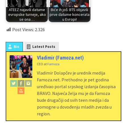
ATEEZ najavili datume
Biće ih još: BTS objavili
evropske turneje, ako
prve datume koncerata
se ona…
u Evropi!
Post Views:
2.326
Bio
Latest Posts
Vladimir (Famoza.net)
CEO
at
Famoza
Vladimir Dolapčev je urednik medija
Famoza.net. Prethodno je pet godina
uređivao portal srpskog izdanja časopisa
BRAVO. Najveća želja mu je da Famoza
bude drugačiji od svih teen medija i da
pomogne u dovođenju mladih zvezda u
region.