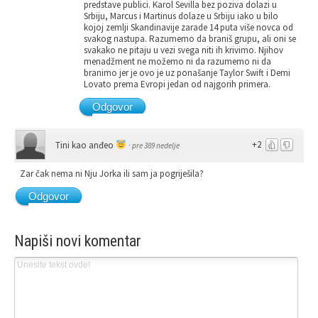
predstave publici. Karol Sevilla bez poziva dolazi u
Srbiju, Marcus i Martinus dolaze u Srbiju iako u bilo
kojoj zemlji Skandinavije zarade 14 puta više novca od
svakog nastupa. Razumemo da braniš grupu, ali oni se
svakako ne pitaju u vezi svega niti ih krivimo. Njihov
menadžment ne možemo ni da razumemo ni da
branimo jer je ovo je uz ponašanje Taylor Swift i Demi
Lovato prema Evropi jedan od najgorih primera.
Odgovor
+2
Tini kao anđeo
·
pre 389 nedelje
Zar čak nema ni Nju Jorka ili sam ja pogriješila?
Odgovor
Napiši novi komentar