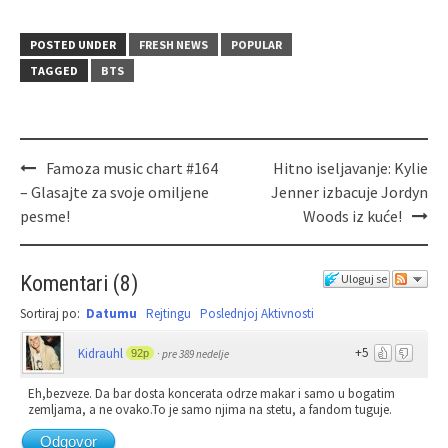
POSTED UNDER
FRESH NEWS
POPULAR
TAGGED
BTS
Famoza music chart #164
Hitno iseljavanje: Kylie
– Glasajte za svoje omiljene
Jenner izbacuje Jordyn
pesme!
Woods iz kuće!
Komentari
(
8
)
Uloguj se
Sortiraj po:
Datumu
Rejtingu
Poslednjoj Aktivnosti
+5
Kidrauhl
92p
·
pre 389 nedelje
Eh,bezveze. Da bar dosta koncerata odrze makar i samo u bogatim
zemljama, a ne ovako.To je samo njima na stetu, a fandom tuguje.
Odgovor