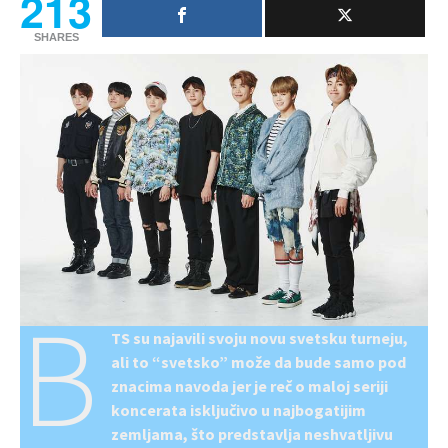
213
SHARES
B
TS su najavili svoju novu svetsku turneju,
ali to “svetsko” može da bude samo pod
znacima navoda jer je reč o maloj seriji
koncerata isključivo u najbogatijim
zemljama, što predstavlja neshvatljivu