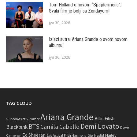
Tom Holland o novom “Spajdermenu”:
Svaki film je bolji sa Zendayom!
јул 30, 2026
Izlazi sutra: Ariana Grande o svom novom
albumu!
јул 30, 2026
TAG CLOUD
Ariana Grande
Billie Eilish
5 Seconds of Summer
Demi Lovato
BTS
Camila Cabello
Blackpink
Dove
Ed Sheeran
Hailey
Cameron
Fifth Harmony
Gigi Hadid
Exit festival