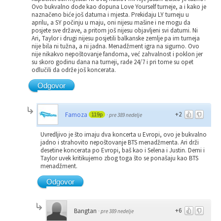
Ovo bukvalno dođe kao dopuna Love Yourself turneje, a i kako je
naznačeno biće još datuma i mjesta. Prekidaju LY turneju u
aprilu, a SY počinju u maju, oni nijesu mašine i ne mogu da
posjete sve države, a pritom još nijesu objavljeni svi datumi. Ni
Ari, Taylor i drugi nijesu posjetili balkanske zemlje pa im turneja
nije bila ni tužna, a ni jadna. Menadžment igra na sigurno. Ovo
nije nikakvo nepoštovanje fandoma, već zahvalnost i poklon jer
su skoro godinu dana na turneji, rade 24/7 i pri tome su opet
odlučili da održe još koncerata.
Odgovor
+2
Famoza
119p
·
pre 389 nedelje
Uvredljivo je što imaju dva koncerta u Evropi, ovo je bukvalno
jadno i strahovito nepoštovanje BTS menadžmenta. Ari drži
desetine koncerata po Evropi, baš kao i Selena i Justin. Demi i
Taylor uvek kritikujemo zbog toga što se ponašaju kao BTS
menadžment.
Odgovor
+6
Bangtan
·
pre 389 nedelje