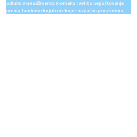
odluku menadžmenta momaka i veliko nepoštovanje
prema fandomu koji ih očekuje i na našim prostorima.