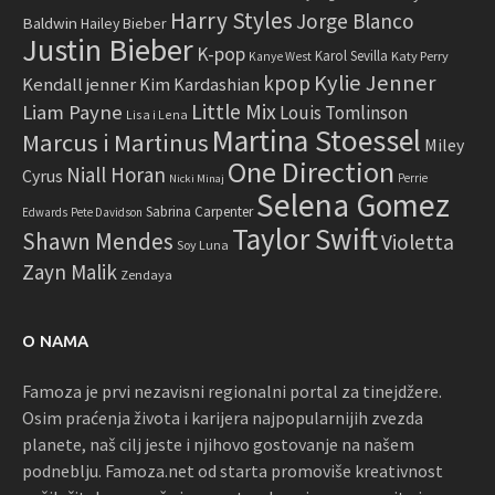
Harry Styles
Jorge Blanco
Baldwin
Hailey Bieber
Justin Bieber
K-pop
Karol Sevilla
Katy Perry
Kanye West
Kylie Jenner
kpop
Kendall jenner
Kim Kardashian
Little Mix
Liam Payne
Louis Tomlinson
Lisa i Lena
Martina Stoessel
Marcus i Martinus
Miley
One Direction
Niall Horan
Cyrus
Perrie
Nicki Minaj
Selena Gomez
Sabrina Carpenter
Edwards
Pete Davidson
Taylor Swift
Shawn Mendes
Violetta
Soy Luna
Zayn Malik
Zendaya
O NAMA
Famoza je prvi nezavisni regionalni portal za tinejdžere.
Osim praćenja života i karijera najpopularnijih zvezda
planete, naš cilj jeste i njihovo gostovanje na našem
podneblju. Famoza.net od starta promoviše kreativnost