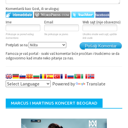
Komentariši kao Gost, ili se uloguj:
facebook
Ime
Email
Web sajt (nije obavezno)
Prikazuje se pored vašeg
Ne prikazuje se javno.
Ukoliko imate web sajt, upišite
komentara.
link ovde.
Pretplati se na
Pošalji Komentar
Famoza je vaš portal - svaki vaš komentar biće pročitan i trudićemo se da
odgovorimo kad imate neko pitanje za nas.
Powered by
Translate
MARCUS I MARTINUS KONCERT BEOGRAD