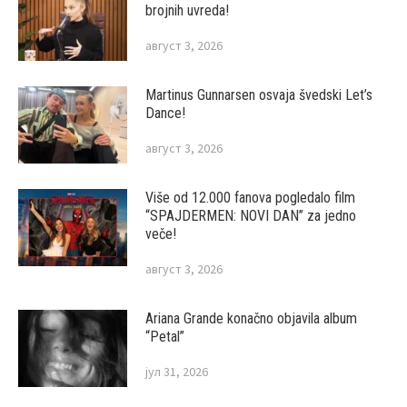
brojnih uvreda!
август 3, 2026
Martinus Gunnarsen osvaja švedski Let’s
Dance!
август 3, 2026
Više od 12.000 fanova pogledalo film
“SPAJDERMEN: NOVI DAN” za jedno
veče!
август 3, 2026
Ariana Grande konačno objavila album
“Petal”
јул 31, 2026