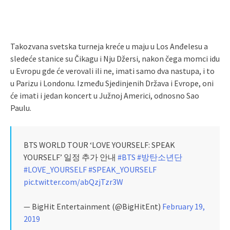
Takozvana svetska turneja kreće u maju u Los Anđelesu a
sledeće stanice su Čikagu i Nju Džersi, nakon čega momci idu
u Evropu gde će verovali ili ne, imati samo dva nastupa, i to
u Parizu i Londonu. Između Sjedinjenih Država i Evrope, oni
će imati i jedan koncert u Južnoj Americi, odnosno Sao
Paulu.
BTS WORLD TOUR ‘LOVE YOURSELF: SPEAK
YOURSELF’ 일정 추가 안내
#BTS
#방탄소년단
#LOVE_YOURSELF
#SPEAK_YOURSELF
pic.twitter.com/abQzjTzr3W
— BigHit Entertainment (@BigHitEnt)
February 19,
2019