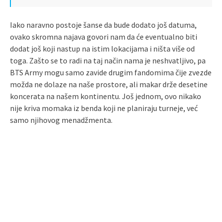
Iako naravno postoje šanse da bude dodato još datuma,
ovako skromna najava govori nam da će eventualno biti
dodat još koji nastup na istim lokacijama i ništa više od
toga. Zašto se to radi na taj način nama je neshvatljivo, pa
BTS Army mogu samo zavide drugim fandomima čije zvezde
možda ne dolaze na naše prostore, ali makar drže desetine
koncerata na našem kontinentu. Još jednom, ovo nikako
nije kriva momaka iz benda koji ne planiraju turneje, već
samo njihovog menadžmenta.