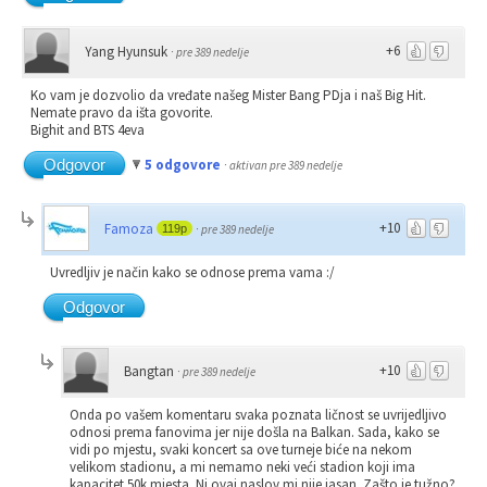
+6
Yang Hyunsuk
·
pre 389 nedelje
Ko vam je dozvolio da vređate našeg Mister Bang PDja i naš Big Hit.
Nemate pravo da išta govorite.
Bighit and BTS 4eva
Odgovor
5 odgovore
·
aktivan pre 389 nedelje
+10
Famoza
119p
·
pre 389 nedelje
Uvredljiv je način kako se odnose prema vama :/
Odgovor
+10
Bangtan
·
pre 389 nedelje
Onda po vašem komentaru svaka poznata ličnost se uvrijedljivo
odnosi prema fanovima jer nije došla na Balkan. Sada, kako se
vidi po mjestu, svaki koncert sa ove turneje biće na nekom
velikom stadionu, a mi nemamo neki veći stadion koji ima
kapacitet 50k mjesta. Ni ovaj naslov mi nije jasan. Zašto je tužno?