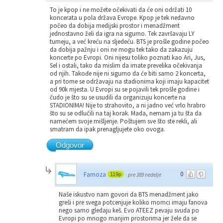
To je kpop i ne možete očekivati da će oni održati 10
koncerata u pola država Evrope. Kpop je tek nedavno
počeo da dobija medijski prostor i menadžment
jednostavno želi da igra na sigurno. Tek završavaju LY
turneju, a već kreću na sljedeću. BTS je prošle godine počeo
da dobija pažnju i oni ne mogu tek tako da zakazuju
koncerte po Evropi. Oni nijesu toliko poznati kao Ari, Jus,
Sel i ostali, tako da mislim da imate prevelika očekivanja
od njih. Takođe nije ni sigurno da će biti samo 2 koncerta,
a pri tome se održavaju na stadionima koji imaju kapacitet
od 90k mjesta. U Evropi su se pojavili tek prošle godine i
čudo je što su se usudili da organizuju koncerte na
STADIONIMA! Nije to strahovito, a ni jadno već vrlo hrabro
što su se odlučili na taj korak. Mada, nemam ja tu šta da
namećem svoje mišljenje. Poštujem sve što ste rekli, ali
smatram da ipak prenagljujete oko ovoga.
Odgovor
0
Famoza
119p
·
pre 389 nedelje
Naše iskustvo nam govori da BTS menadžment jako
greši i pre svega potcenjuje koliko momci imaju fanova
nego samo gledaju keš. Evo ATEEZ pevaju svuda po
Evropi po mnogo manjim prostorima jer žele da se