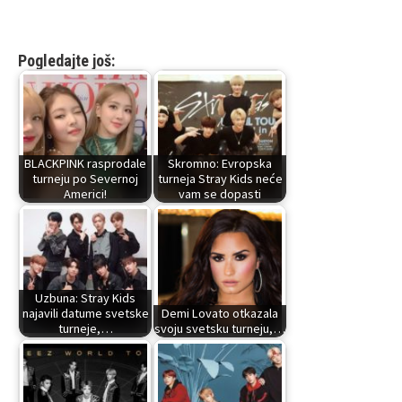
Pogledajte još:
BLACKPINK rasprodale
Skromno: Evropska
turneju po Severnoj
turneja Stray Kids neće
Americi!
vam se dopasti
Uzbuna: Stray Kids
najavili datume svetske
Demi Lovato otkazala
turneje,…
svoju svetsku turneju,…