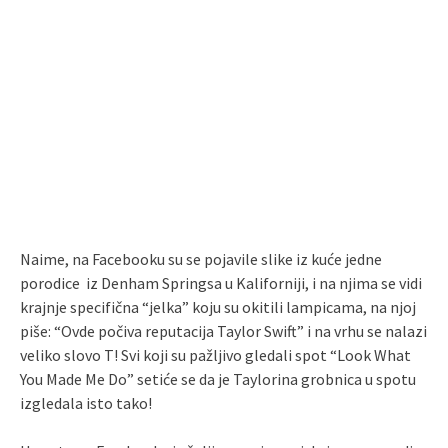
Naime, na Facebooku su se pojavile slike iz kuće jedne
porodice iz Denham Springsa u Kaliforniji, i na njima se vidi
krajnje specifična “jelka” koju su okitili lampicama, na njoj
piše: “Ovde počiva reputacija Taylor Swift” i na vrhu se nalazi
veliko slovo T! Svi koji su pažljivo gledali spot “Look What
You Made Me Do” setiće se da je Taylorina grobnica u spotu
izgledala isto tako!