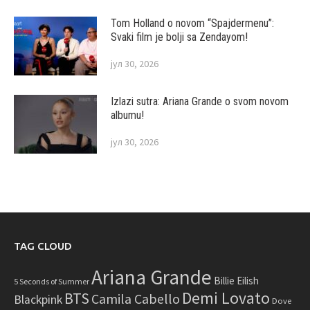
Tom Holland o novom “Spajdermenu”:
Svaki film je bolji sa Zendayom!
јул 30, 2026
Izlazi sutra: Ariana Grande o svom novom
albumu!
јул 30, 2026
TAG CLOUD
Ariana Grande
Billie Eilish
5 Seconds of Summer
Demi Lovato
BTS
Camila Cabello
Blackpink
Dove