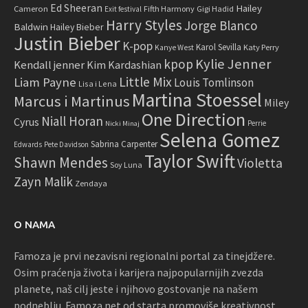
Ed Sheeran
Hailey
Cameron
Fifth Harmony
Gigi Hadid
Exit festival
Harry Styles
Jorge Blanco
Baldwin
Hailey Bieber
Justin Bieber
K-pop
Karol Sevilla
Katy Perry
Kanye West
Kylie Jenner
kpop
Kendall jenner
Kim Kardashian
Little Mix
Liam Payne
Louis Tomlinson
Lisa i Lena
Martina Stoessel
Marcus i Martinus
Miley
One Direction
Niall Horan
Cyrus
Perrie
Nicki Minaj
Selena Gomez
Sabrina Carpenter
Edwards
Pete Davidson
Taylor Swift
Shawn Mendes
Violetta
Soy Luna
Zayn Malik
Zendaya
O NAMA
Famoza je prvi nezavisni regionalni portal za tinejdžere.
Osim praćenja života i karijera najpopularnijih zvezda
planete, naš cilj jeste i njihovo gostovanje na našem
podneblju. Famoza.net od starta promoviše kreativnost