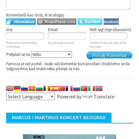
Komentariši kao Gost, ili se uloguj:
facebook
Ime
Email
Web sajt (nije obavezno)
Prikazuje se pored vašeg
Ne prikazuje se javno.
Ukoliko imate web sajt, upišite
komentara.
link ovde.
Pretplati se na
Pošalji Komentar
Famoza je vaš portal - svaki vaš komentar biće pročitan i trudićemo se da
odgovorimo kad imate neko pitanje za nas.
Powered by
Translate
MARCUS I MARTINUS KONCERT BEOGRAD