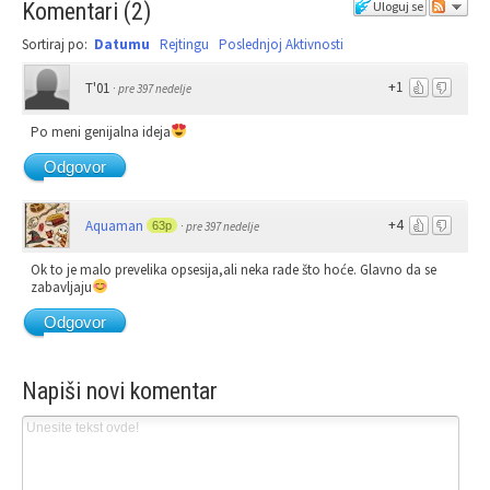
Komentari
(
2
)
Uloguj se
Sortiraj po:
Datumu
Rejtingu
Poslednjoj Aktivnosti
+1
T'01
·
pre 397 nedelje
Po meni genijalna ideja
Odgovor
+4
Aquaman
63p
·
pre 397 nedelje
Ok to je malo prevelika opsesija,ali neka rade što hoće. Glavno da se
zabavljaju
Odgovor
Napiši novi komentar