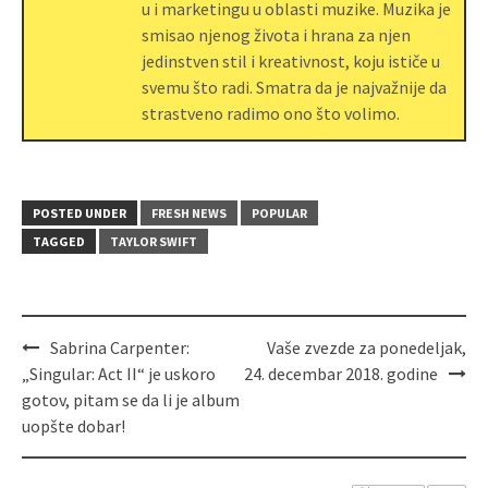
u i marketingu u oblasti muzike. Muzika je
smisao njenog života i hrana za njen
jedinstven stil i kreativnost, koju ističe u
svemu što radi. Smatra da je najvažnije da
strastveno radimo ono što volimo.
POSTED UNDER
FRESH NEWS
POPULAR
TAGGED
TAYLOR SWIFT
Sabrina Carpenter:
Vaše zvezde za ponedeljak,
„Singular: Act II“ je uskoro
24. decembar 2018. godine
gotov, pitam se da li je album
uopšte dobar!