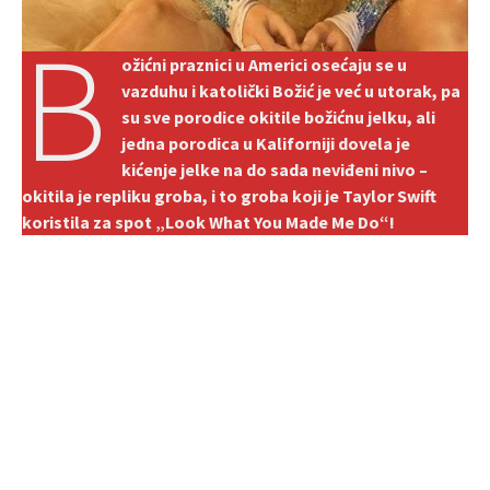
B
ožićni praznici u Americi osećaju se u
vazduhu i katolički Božić je već u utorak, pa
su sve porodice okitile božićnu jelku, ali
jedna porodica u Kaliforniji dovela je
kićenje jelke na do sada neviđeni nivo –
okitila je repliku groba, i to groba koji je Taylor Swift
koristila za spot „Look What You Made Me Do“!