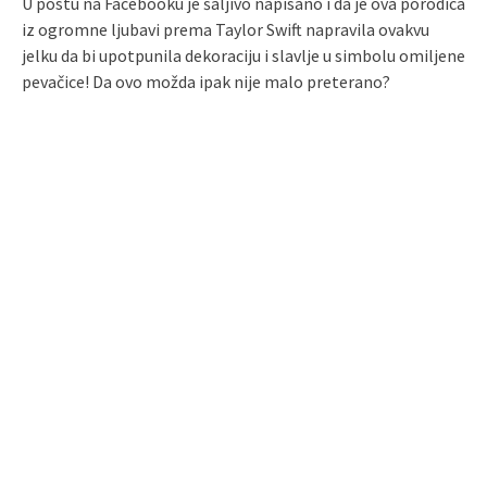
U postu na Facebooku je šaljivo napisano i da je ova porodica
iz ogromne ljubavi prema Taylor Swift napravila ovakvu
jelku da bi upotpunila dekoraciju i slavlje u simbolu omiljene
pevačice! Da ovo možda ipak nije malo preterano?