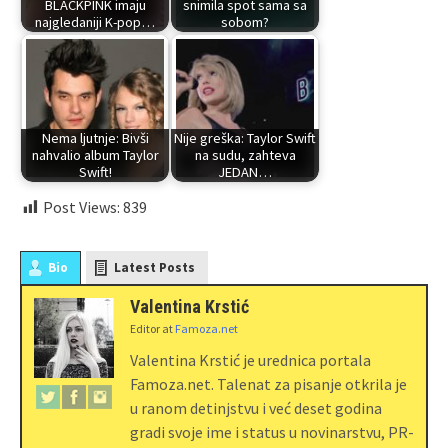
BLACKPINK imaju
snimila spot sama sa
najgledaniji K-pop…
sobom?
Nema ljutnje: Bivši
Nije greška: Taylor Swift
nahvalio album Taylor
na sudu, zahteva
Swift!
JEDAN…
Post Views:
839
Bio
Latest Posts
Valentina Krstić
Editor
at
Famoza.net
Valentina Krstić je urednica portala
Famoza.net. Talenat za pisanje otkrila je
u ranom detinjstvu i već deset godina
gradi svoje ime i status u novinarstvu, PR-