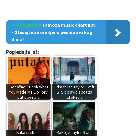
Pročitajte još
Famoza music chart #99
- Glasajte za omiljenu pesmu svakog
dana!
Pogledajte još:
Konačno: "Look What
Odmah iza Taylor Swift:
You Made Me Do" prvi
BTS objavio spot za
put doveo…
„Fake…
Kakav rekord:
Kako je Taylor Swift