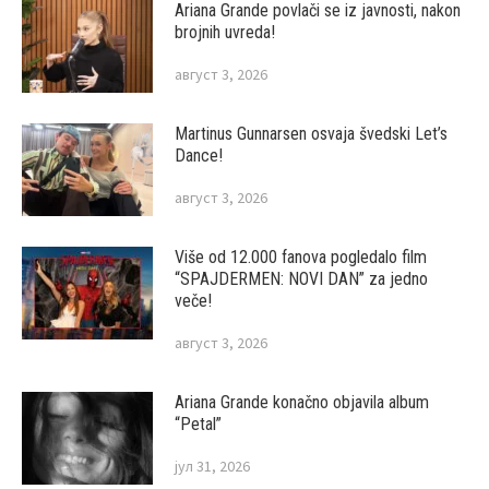
Ariana Grande povlači se iz javnosti, nakon
brojnih uvreda!
август 3, 2026
Martinus Gunnarsen osvaja švedski Let’s
Dance!
август 3, 2026
Više od 12.000 fanova pogledalo film
“SPAJDERMEN: NOVI DAN” za jedno
veče!
август 3, 2026
Ariana Grande konačno objavila album
“Petal”
јул 31, 2026