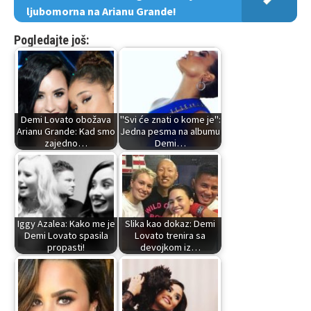
ljubomorna na Arianu Grande!
Pogledajte još:
Demi Lovato obožava
"Svi će znati o kome je":
Arianu Grande: Kad smo
Jedna pesma na albumu
zajedno…
Demi…
Iggy Azalea: Kako me je
Slika kao dokaz: Demi
Demi Lovato spasila
Lovato trenira sa
propasti!
devojkom iz…