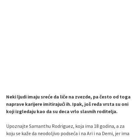
Neki ljudi imaju sreće da liče na zvezde, pa često od toga
naprave karijere imitirajući ih. Ipak, još ređa vrsta su oni
koji izgledaju kao da su deca vrlo slavnih roditelja.
Upoznajte Samanthu Rodriguez, koja ima 18 godina, a za
koju se kaže da neodoljivo podseća i na Ari i na Demi, jer ima