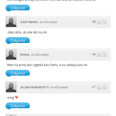
Odgovor
+8
Zach Herron
·
pre 423 nedelje
Jako sliče, ali više sliči na Ari.
Odgovor
+6
Emina
·
pre 423 nedelje
Meni na prvoj slici izgleda kao Demi, a na zadnjoj kao Ari.
Odgovor
+7
Ja sam Arianator!<3
·
pre 423 nedelje
omg
Odgovor