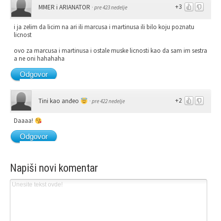
+3
MMER i ARIANATOR
·
pre 423 nedelje
i ja zelim da licim na ari ili marcusa i martinusa ili bilo koju poznatu
licnost
ovo za marcusa i martinusa i ostale muske licnosti kao da sam im sestra
a ne oni hahahaha
Odgovor
+2
Tini kao anđeo
·
pre 422 nedelje
Daaaa!
Odgovor
Napiši novi komentar