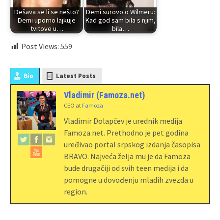
Dešava se li se nešto?
Demi surovo o Wilmeru:
Demi uporno lajkuje
Kad god sam bila s njim,
tvitove u…
bila…
Post Views:
559
Bio
Latest Posts
Vladimir (Famoza.net)
CEO
at
Famoza
Vladimir Dolapčev je urednik medija
Famoza.net. Prethodno je pet godina
uređivao portal srpskog izdanja časopisa
BRAVO. Najveća želja mu je da Famoza
bude drugačiji od svih teen medija i da
pomogne u dovođenju mladih zvezda u
region.