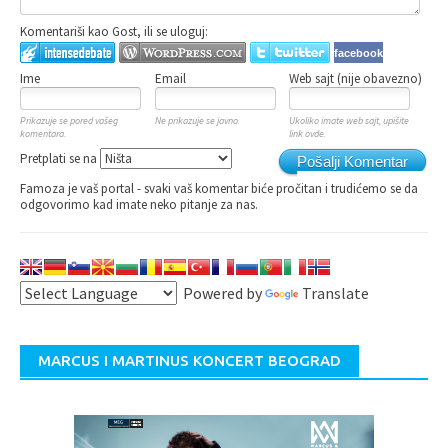
Komentariši kao Gost, ili se uloguj:
facebook
Ime
Email
Web sajt (nije obavezno)
Prikazuje se pored vašeg
Ne prikazuje se javno.
Ukoliko imate web sajt, upišite
komentara.
link ovde.
Pretplati se na
Pošalji Komentar
Famoza je vaš portal - svaki vaš komentar biće pročitan i trudićemo se da
odgovorimo kad imate neko pitanje za nas.
Powered by
Translate
MARCUS I MARTINUS KONCERT BEOGRAD