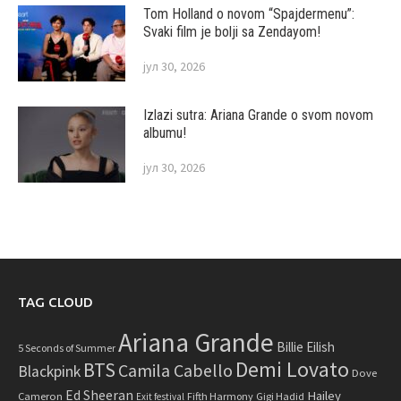
Tom Holland o novom “Spajdermenu”:
Svaki film je bolji sa Zendayom!
јул 30, 2026
Izlazi sutra: Ariana Grande o svom novom
albumu!
јул 30, 2026
TAG CLOUD
Ariana Grande
Billie Eilish
5 Seconds of Summer
Demi Lovato
BTS
Camila Cabello
Blackpink
Dove
Ed Sheeran
Hailey
Cameron
Fifth Harmony
Gigi Hadid
Exit festival