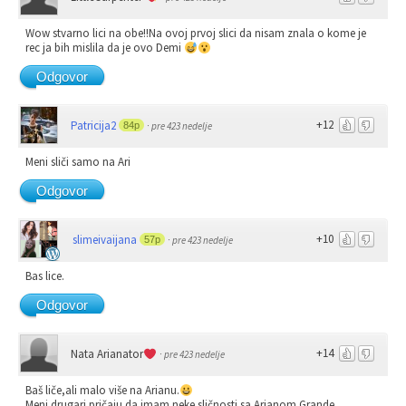
Wow stvarno lici na obe!!Na ovoj prvoj slici da nisam znala o kome je
rec ja bih mislila da je ovo Demi
Odgovor
+12
Patricija2
84p
·
pre 423 nedelje
Meni sliči samo na Ari
Odgovor
+10
slimeivaijana
57p
·
pre 423 nedelje
Bas lice.
Odgovor
+14
Nata Arianator
·
pre 423 nedelje
Baš liče,ali malo više na Arianu.
Meni drugari pričaju da imam neke sličnosti sa Arianom Grande