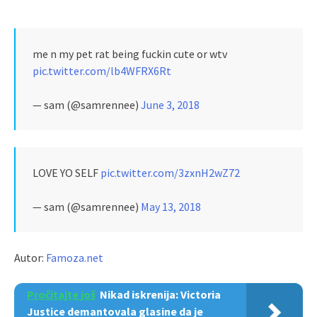
me n my pet rat being fuckin cute or wtv
pic.twitter.com/lb4WFRX6Rt
— sam (@samrennee)
June 3, 2018
LOVE YO SELF
pic.twitter.com/3zxnH2wZ72
— sam (@samrennee)
May 13, 2018
Autor:
Famoza.net
Pročitajte još
Nikad iskrenija: Victoria
Justice demantovala glasine da je