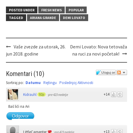
POSTED UNDER
FRESH NEWS
POPULAR
TAGGED
ARIANA GRANDE
DEMI LOVATO
Vaše zvezde za utorak, 26.
Demi Lovato: Nova tetovaža
jun 2018. godine
na ruci za novi početak!
Komentari
(
10
)
Uloguj se
Sortiraj po:
Datumu
Rejtingu
Poslednjoj Aktivnosti
+14
Kidrauhl
92p
·
pre 423 nedelje
Baš liči na Ari
Odgovor
+13
LittleCarpenter
·
pre 423 nedelje