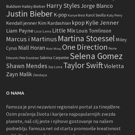
Harry Styles
Jorge Blanco
Baldwin
Hailey Bieber
Justin Bieber
K-pop
Karol Sevilla
Katy Perry
Kanye West
Kylie Jenner
kpop
Kendall jenner
Kim Kardashian
Little Mix
Liam Payne
Louis Tomlinson
Lisa i Lena
Martina Stoessel
Marcus i Martinus
Miley
One Direction
Niall Horan
Cyrus
Perrie
Nicki Minaj
Selena Gomez
Sabrina Carpenter
Edwards
Pete Davidson
Taylor Swift
Shawn Mendes
Violetta
Soy Luna
Zayn Malik
Zendaya
O NAMA
Famoza je prvi nezavisni regionalni portal za tinejdžere.
Osim praćenja života i karijera najpopularnijih zvezda
planete, naš cilj jeste i njihovo gostovanje na našem
podneblju. Famoza.net od starta promoviše kreativnost