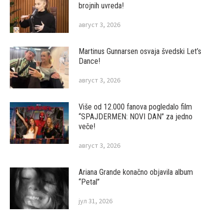
brojnih uvreda!
август 3, 2026
Martinus Gunnarsen osvaja švedski Let’s
Dance!
август 3, 2026
Više od 12.000 fanova pogledalo film
“SPAJDERMEN: NOVI DAN” za jedno
veče!
август 3, 2026
Ariana Grande konačno objavila album
“Petal”
јул 31, 2026