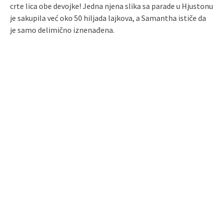
crte lica obe devojke! Jedna njena slika sa parade u Hjustonu
je sakupila već oko 50 hiljada lajkova, a Samantha ističe da
je samo delimično iznenađena.