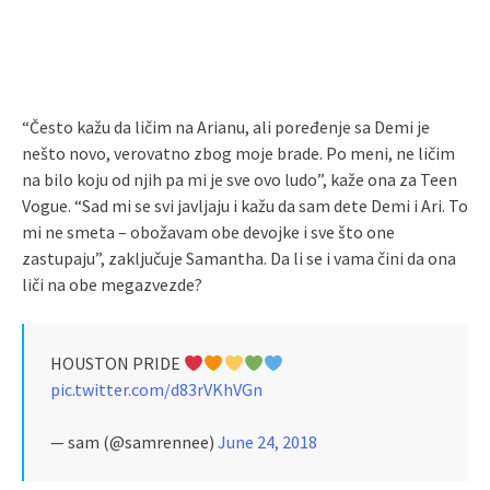
“Često kažu da ličim na Arianu, ali poređenje sa Demi je
nešto novo, verovatno zbog moje brade. Po meni, ne ličim
na bilo koju od njih pa mi je sve ovo ludo”, kaže ona za Teen
Vogue. “Sad mi se svi javljaju i kažu da sam dete Demi i Ari. To
mi ne smeta – obožavam obe devojke i sve što one
zastupaju”, zaključuje Samantha. Da li se i vama čini da ona
liči na obe megazvezde?
HOUSTON PRIDE
pic.twitter.com/d83rVKhVGn
— sam (@samrennee)
June 24, 2018