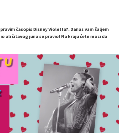
 pravim časopis Disney Violetta?. Danas vam šaljem
nio ali čitavog juna se pravio! Na kraju ćete moci da