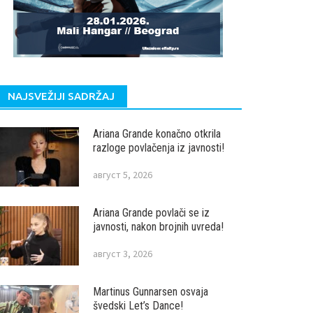
NAJSVEŽIJI SADRŽAJ
Ariana Grande konačno otkrila
razloge povlačenja iz javnosti!
август 5, 2026
Ariana Grande povlači se iz
javnosti, nakon brojnih uvreda!
август 3, 2026
Martinus Gunnarsen osvaja
švedski Let’s Dance!