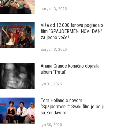
август 3, 2026
Više od 12.000 fanova pogledalo
film “SPAJDERMEN: NOVI DAN”
za jedno veče!
август 3, 2026
Ariana Grande konačno objavila
album “Petal”
јул 31, 2026
Tom Holland o novom
“Spajdermenu”: Svaki film je bolji
sa Zendayom!
јул 30, 2026