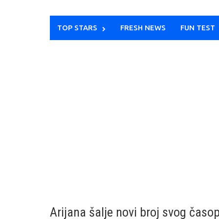
TOP STARS
FRESH NEWS
FUN TEST
Arijana šalje novi broj svog časop