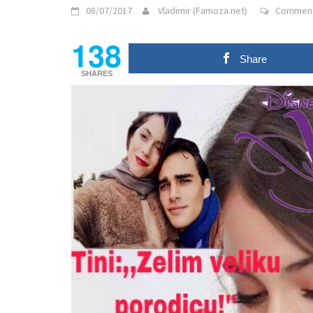
08/07/2017
Vladimir (Famoza.net)
Comment
138
Share
SHARES