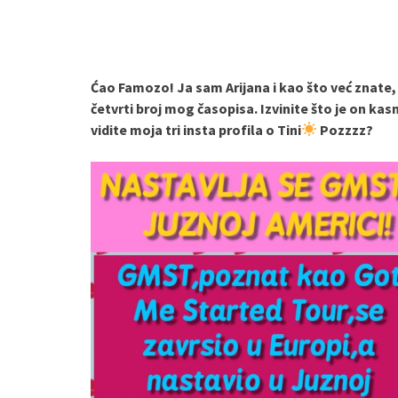
Ćao Famozo! Ja sam Arijana i kao što već znate,
četvrti broj mog časopisa. Izvinite što je on kas
vidite moja tri insta profila o Tini
Pozzzz?