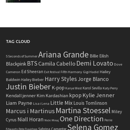
TAG CLOUD
Ariana Grande
Billie Eilish
5 Seconds of Summer
Demi Lovato
BTS
Camila Cabello
Blackpink
Dove
Ed Sheeran
Hailey
Cameron
Fifth Harmony
Gigi Hadid
Exit festival
Harry Styles
Jorge Blanco
Baldwin
Hailey Bieber
Justin Bieber
K-pop
Karol Sevilla
Katy Perry
Kanye West
Kylie Jenner
kpop
Kendall jenner
Kim Kardashian
Little Mix
Liam Payne
Louis Tomlinson
Lisa i Lena
Martina Stoessel
Marcus i Martinus
Miley
One Direction
Niall Horan
Cyrus
Perrie
Nicki Minaj
Selena Gomez
Sabrina Carpenter
Edwards
Pete Davidson