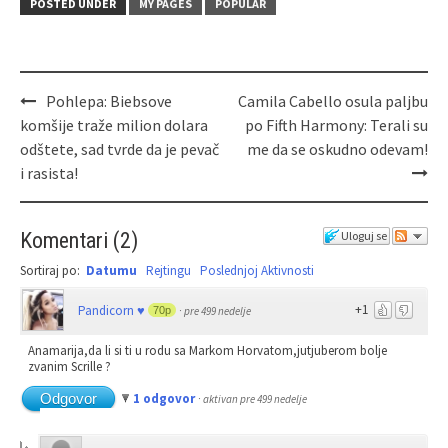
POSTED UNDER
MY PAGES
POPULAR
Pohlepa: Biebsove
Camila Cabello osula paljbu
komšije traže milion dolara
po Fifth Harmony: Terali su
odštete, sad tvrde da je pevač
me da se oskudno odevam!
i rasista!
Komentari
(
2
)
Uloguj se
Sortiraj po:
Datumu
Rejtingu
Poslednjoj Aktivnosti
+1
Pandicorn ♥
70p
·
pre 499 nedelje
Anamarija,da li si ti u rodu sa Markom Horvatom,jutjuberom bolje
zvanim Scrille ?
Odgovor
1 odgovor
·
aktivan pre 499 nedelje