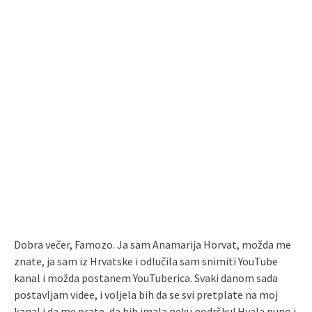
Dobra večer, Famozo. Ja sam Anamarija Horvat, možda me
znate, ja sam iz Hrvatske i odlučila sam snimiti YouTube
kanal i možda postanem YouTuberica. Svaki danom sada
postavljam videe, i voljela bih da se svi pretplate na moj
kanal i da me prate, da bih imala neku podršku! Hvala puno i