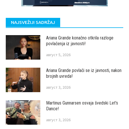
NAJSVEŽIJI SADRŽAJ
Ariana Grande konačno otkrila razloge
povlačenja iz javnosti!
август 5, 2026
Ariana Grande povlači se iz javnosti, nakon
brojnih uvreda!
август 3, 2026
Martinus Gunnarsen osvaja švedski Let’s
Dance!
август 3, 2026