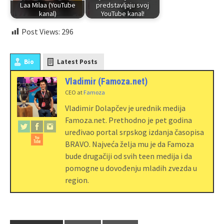
Laa Milaa (YouTube
predstavljaju svoj
kanal)
YouTube kanal!
Post Views:
296
Bio
Latest Posts
Vladimir (Famoza.net)
CEO
at
Famoza
Vladimir Dolapčev je urednik medija
Famoza.net. Prethodno je pet godina
uređivao portal srpskog izdanja časopisa
BRAVO. Najveća želja mu je da Famoza
bude drugačiji od svih teen medija i da
pomogne u dovođenju mladih zvezda u
region.