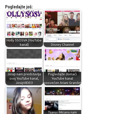
Pogledajte još:
Holly 5SOSVA (YouTube
kanal)
Disney Channel
Josip nam predstavlja
Pogledajte domaći
svoj YouTube kanal,
YouTube kanal
JosipVIDEO
posvećen Ariani Grande!
Tijana i Mirjana nam