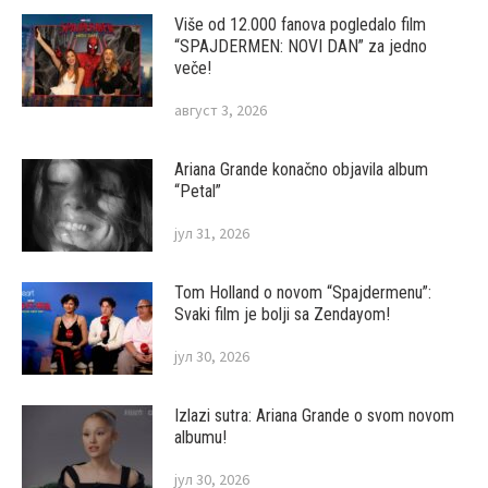
Više od 12.000 fanova pogledalo film
“SPAJDERMEN: NOVI DAN” za jedno
veče!
август 3, 2026
Ariana Grande konačno objavila album
“Petal”
јул 31, 2026
Tom Holland o novom “Spajdermenu”:
Svaki film je bolji sa Zendayom!
јул 30, 2026
Izlazi sutra: Ariana Grande o svom novom
albumu!
јул 30, 2026