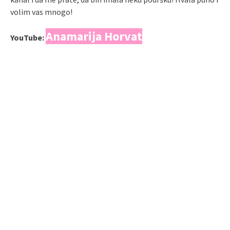
volim vas mnogo!
Anamarija Horvat
YouTube: