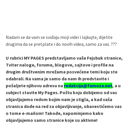
Nadam se da vam se sviđaju moji videi i lajkujte, dijelite
drugima da se pretplate i do novih videa, samo za vas. ???
U rubrici MY PAGES predstavljamo vaše Fejsbuk stranice,
Tviter naloge, forume, blogove, sajtove i profile na
drugim društvenim mrežama posvećene temi koju ste
odabrali. Na vama je samo da nam ih predstavite i
pošaljete njihovu adresu na
redakcija@famoza.net
, a u
subject stavite My Pages. Poštu koju dobijemo od vas
objavljujemo redom kojim nam je stigla, a kad vaša
stranica dođe na red za objavljivanje, obavestićemo vas
o tome e-mailom! Takođe, napominjemo kako
objavljujemo samo stranice koje su aktivne!