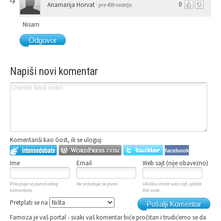
0
Anamarija Horvat
·
pre 499 nedelje
Nisam
Odgovor
Napiši novi komentar
Komentariši kao Gost, ili se uloguj:
facebook
Ime
Email
Web sajt (nije obavezno)
Prikazuje se pored vašeg
Ne prikazuje se javno.
Ukoliko imate web sajt, upišite
komentara.
link ovde.
Pretplati se na
Pošalji Komentar
Famoza je vaš portal - svaki vaš komentar biće pročitan i trudićemo se da