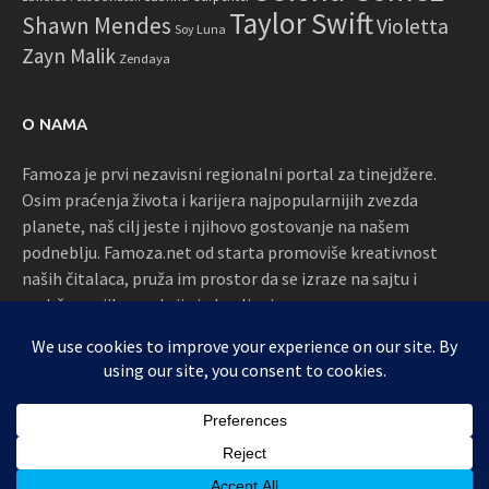
Taylor Swift
Shawn Mendes
Violetta
Soy Luna
Zayn Malik
Zendaya
O NAMA
Famoza je prvi nezavisni regionalni portal za tinejdžere.
Osim praćenja života i karijera najpopularnijih zvezda
planete, naš cilj jeste i njihovo gostovanje na našem
podneblju. Famoza.net od starta promoviše kreativnost
naših čitalaca, pruža im prostor da se izraze na sajtu i
podržava njihove akcije i okupljanja
Proudly powered by WordPress
|
Theme: Awaken by
ThemezHut
.