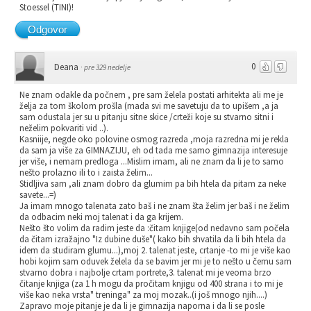
Stoessel (TINI)!
Odgovor
0
Deana
·
pre 329 nedelje
Ne znam odakle da počnem , pre sam želela postati arhitekta ali me je
želja za tom školom prošla (mada svi me savetuju da to upišem ,a ja
sam odustala jer su u pitanju sitne skice /crteži koje su stvarno sitni i
neželim pokvariti vid ..).
Kasniije, negde oko polovine osmog razreda ,moja razredna mi je rekla
da sam ja više za GIMNAZIJU, eh od tada me samo gimnazija interesuje
jer više, i nemam predloga ...Mislim imam, ali ne znam da li je to samo
nešto prolazno ili to i zaista želim...
Stidljiva sam ,ali znam dobro da glumim pa bih htela da pitam za neke
savete...=)
Ja imam mnogo talenata zato baš i ne znam šta želim jer baš i ne želim
da odbacim neki moj talenat i da ga krijem.
Nešto što volim da radim jeste da :čitam knjige(od nedavno sam počela
da čitam izražajno "Iz dubine duše"( kako bih shvatila da li bih htela da
idem da studiram glumu...),moj 2. talenat jeste, crtanje -to mi je više kao
hobi kojim sam oduvek želela da se bavim jer mi je to nešto u čemu sam
stvarno dobra i najbolje crtam portrete,3. talenat mi je veoma brzo
čitanje knjiga (za 1 h mogu da pročitam knjigu od 400 strana i to mi je
više kao neka vrsta" treninga" za moj mozak..(i još mnogo njih....)
Zapravo moje pitanje je da li je gimnazija naporna i da li se posle