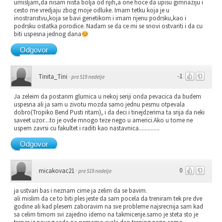
umisljam,da nisam nista bolja od njih,a one hoce da upisu gimnaziju i
cesto me vredjaju zbog moje odluke. Imam tetku koja je u
inostranstvu,koja se bavi genetikom i imam njenu podrsku,kao i
podrsku ostatka porodice. Nadam se da ce mi se snovi ostvariti i da cu
biti uspesna jednog dana
Odgovor
-1
Tinita_Tini
·
pre 519 nedelje
Ja zeleim da postanm glumica u nekoj seriji onda pevacica da budem
uspesna ali ja sam u zivotu mozda samo jednu pesmu otpevala
dobro(Tropiko Bend Pusti ritam), i da deci i tinejdzerima ta srija da neki
saveet uzor....to je ovde mnogo teze nego u americi.Ako u tome ne
uspem zavrsi cu fakultet i raditi kao nastavnica..............
Odgovor
0
micakovac21
·
pre 519 nedelje
ja ustvari bas i neznam cime ja zelim da se bavim.
ali mislim da ce to biti ples jeste da sam pocela da treniram tek pre dve
godine ali kad plesem zaboravim na sve probleme najsrecnija sam kad
sa celim timom svi zajedno idemo na takmicenje.samo je steta sto je