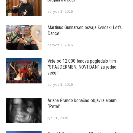
август 3, 2026
Martinus Gunnarsen osvaja švedski Let’s
Dance!
август 3, 2026
Više od 12.000 fanova pogledalo film
“SPAJDERMEN: NOVI DAN” za jedno
veče!
август 3, 2026
Ariana Grande konačno objavila album
“Petal”
јул 31, 2026