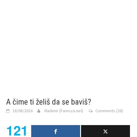
A čime ti želiš da se baviš?
18/08/2016
Vladimir (Famoza.net)
Comments (26)
121