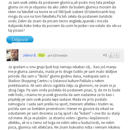
Ja sam uvek zelela da postanem glumica,ali posto moj tata predaje
glumu on mi je objasnio da ako zelim da budem glumica moram da
idem na fakultet na kome se od 500 ljudi izabere 10 talentovanih koji
mogu da uce na tom fakultetu.Pa bih zelela da postanem turisticki
vodic.Zelim da znam da pricam tecno engleski,spanski i mozda
italijanski.Kako treba da pocnem da ucim te jezike i sve ostalo sto ide uz
taj posao?
Odgovor
+1
Jelena B.
91p
·
pre 520 nedelje
Ja spadam u onu grupi ljudi koji nemaju nikakav cilj... Kao još manju
me je gluma zanimala, mada je to druge čudilo jer sam malo stidljive
prirode. Išla sam u "školu" glume godinu dana, nastupala sam u
Stadion Shopping Centru i u Ustanovi kulture Palilule u nekim
predstavama. Ali sam ubrzo izgubila želju za glumom, ne znam ni ja
zbog čega. Pa sam onda poželela da postanem pisac, tj. da mi to bude
neki hobi, i mama mi je uvek govorila da sam nadarena za to kao i
prijatelji jer sam uvek pisala lepe sastave. Mada mi je to postalo
nemoguće. I sada sam prešla na sport, treniram atletiku i trudim se,
počela sam sa Svetskim prvenstvom i treneri mi govore da nikad ne
odustanem jer sam stvorena za taj sport i da "kidam" i one što su stariji
od mene. Ali ja se plašim. Ja stvarno volim i glumu i književnost i
atletiku, ali ni u čemu od toga ne vidim sebe u budućnosti, ne vidim
pisca, glumicu niti atletičara. Ne znam bukvalno ništa i nemam nikakvu