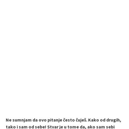
Ne sumnjam da ovo pitanje često čuješ. Kako od drugih,
tako i sam od sebe! Stvar je u tome da, ako sam sebi