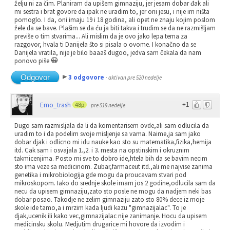
želju ni za čim. Planiram da upišem gimnaziju, jer jesam dobar đak ali
mi sestra i brat govore da ipak ne uradim to, jer oni jesu, i nije im ništa
pomoglo. I da, oni imaju 19 i 18 godina, ali opet ne znaju kojim poslom
žele da se bave. Plašim se da ću ja biti takva i trudim se da ne razmišljam
previše o tim stvarima... Ali mislim da je ovo jako lepa tema za
razgovor, hvala ti Danijela što si pisala o ovome. I konačno da se
Danijela vratila, nije je bilo baaaš dugoo, jedva sam čekala da nam
ponovo piše
Odgovor
3 odgovore
·
aktivan pre 520 nedelje
+1
Emo_trash
48p
·
pre 519 nedelje
Dugo sam razmisljala da li da komentarisem ovde,ali sam odlucila da
uradim to i da podelim svoje misljenje sa vama. Naime,ja sam jako
dobar djak i odlicno mi idu nauke kao sto su matematika,fizika,hemija
itd. Cak sam i osvajala 1.,2. i 3. mesta na opstinskim i okruznim
takmicenjima. Posto mi sve to dobro ide,htela bih da se bavim necim
sto ima veze sa medicinom. Zubar,farmaceut itd.,ali me najvise zanima
genetika i mikrobiologija gde mogu da proucavam stvari pod
mikroskopom. Iako do srednje skole imam jos 2 godine,odlucila sam da
necu da upisem gimnaziju,zato sto posle ne mogu da nadjem neki bas
dobar posao. Takodje ne zelim gimnaziju zato sto 80% dece iz moje
skole ide tamo,a i mrzim kada ljudi kazu "gimnazijalac". To je
djak,ucenik ili kako vec,gimnazijalac nije zanimanje. Hocu da upisem
medicinsku skolu. Medjutim drugarice mi hovore da izvodim i