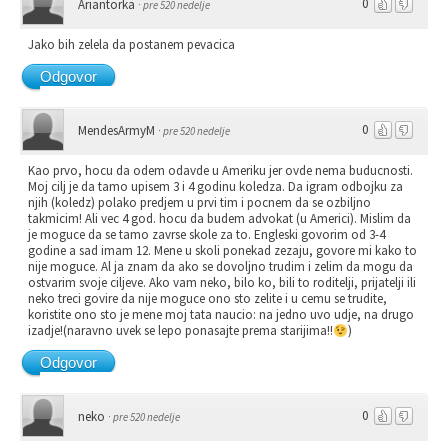
0
Ariantorka
·
pre 520 nedelje
Jako bih zelela da postanem pevacica
Odgovor
0
MendesArmyM
·
pre 520 nedelje
Kao prvo, hocu da odem odavde u Ameriku jer ovde nema buducnosti.
Moj cilj je da tamo upisem 3 i 4 godinu koledza. Da igram odbojku za
njih (koledz) polako predjem u prvi tim i pocnem da se ozbiljno
takmicim! Ali vec 4 god. hocu da budem advokat (u Americi). Mislim da
je moguce da se tamo zavrse skole za to. Engleski govorim od 3-4
godine a sad imam 12. Mene u skoli ponekad zezaju, govore mi kako to
nije moguce. Al ja znam da ako se dovoljno trudim i zelim da mogu da
ostvarim svoje ciljeve. Ako vam neko, bilo ko, bili to roditelji, prijatelji ili
neko treci govire da nije moguce ono sto zelite i u cemu se trudite,
koristite ono sto je mene moj tata naucio: na jedno uvo udje, na drugo
izadje!(naravno uvek se lepo ponasajte prema starijima!!
)
Odgovor
0
neko
·
pre 520 nedelje