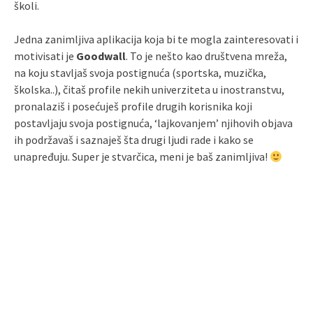
školi.
Jedna zanimljiva aplikacija koja bi te mogla zainteresovati i
motivisati je
Goodwall
. To je nešto kao društvena mreža,
na koju stavljaš svoja postignuća (sportska, muzička,
školska..), čitaš profile nekih univerziteta u inostranstvu,
pronalaziš i posećuješ profile drugih korisnika koji
postavljaju svoja postignuća, ‘lajkovanjem’ njihovih objava
ih podržavaš i saznaješ šta drugi ljudi rade i kako se
unapređuju. Super je stvarčica, meni je baš zanimljiva!