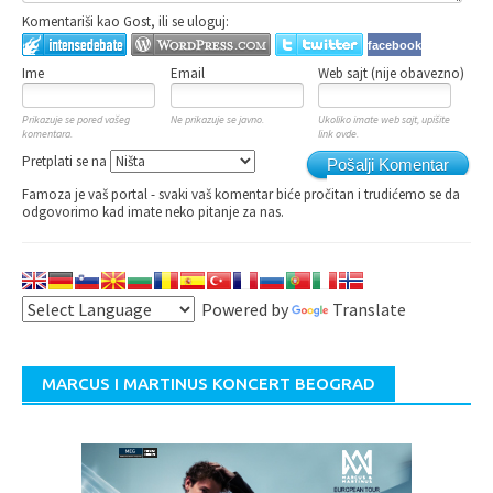
Komentariši kao Gost, ili se uloguj:
facebook
Ime
Email
Web sajt (nije obavezno)
Prikazuje se pored vašeg
Ne prikazuje se javno.
Ukoliko imate web sajt, upišite
komentara.
link ovde.
Pretplati se na
Pošalji Komentar
Famoza je vaš portal - svaki vaš komentar biće pročitan i trudićemo se da
odgovorimo kad imate neko pitanje za nas.
Powered by
Translate
MARCUS I MARTINUS KONCERT BEOGRAD