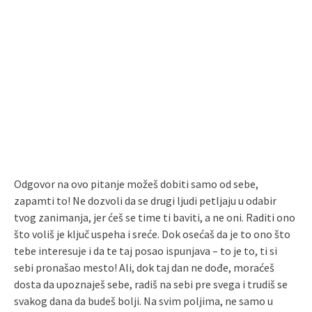
Odgovor na ovo pitanje možeš dobiti samo od sebe,
zapamti to! Ne dozvoli da se drugi ljudi petljaju u odabir
tvog zanimanja, jer ćeš se time ti baviti, a ne oni. Raditi ono
što voliš je ključ uspeha i sreće. Dok osećaš da je to ono što
tebe interesuje i da te taj posao ispunjava – to je to, ti si
sebi pronašao mesto! Ali, dok taj dan ne dođe, moraćeš
dosta da upoznaješ sebe, radiš na sebi pre svega i trudiš se
svakog dana da budeš bolji. Na svim poljima, ne samo u