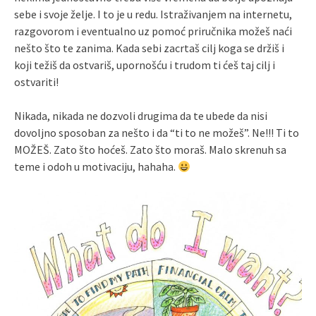
sebe i svoje želje. I to je u redu. Istraživanjem na internetu,
razgovorom i eventualno uz pomoć priručnika možeš naći
nešto što te zanima. Kada sebi zacrtaš cilj koga se držiš i
koji težiš da ostvariš, upornošću i trudom ti ćeš taj cilj i
ostvariti!
Nikada, nikada ne dozvoli drugima da te ubede da nisi
dovoljno sposoban za nešto i da “ti to ne možeš”. Ne!!! Ti to
MOŽEŠ. Zato što hoćeš. Zato što moraš. Malo skrenuh sa
teme i odoh u motivaciju, hahaha.