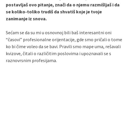
postavljaš ovo pitanje, znači da o njemu razmišljaš i da
se koliko-toliko trudiš da shvatiš koje je tvoje
zanimanje iz snova.
Sećam se da su mi u osnovnoj bili baš interesantni oni
“časovi” profesionalne orijentacije, gde smo pričali o tome
ko bi čime voleo da se bavi. Pravili smo mape uma, rešavali
kvizove, čitali o različitim poslovima i upoznavali se s
raznovrsnim profesijama.