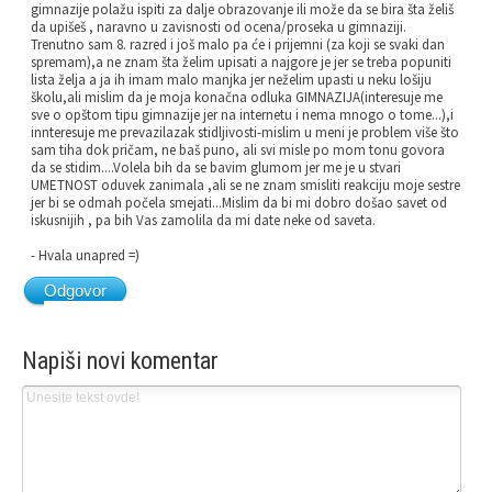
gimnazije polažu ispiti za dalje obrazovanje ili može da se bira šta želiš
da upišeš , naravno u zavisnosti od ocena/proseka u gimnaziji.
Trenutno sam 8. razred i još malo pa će i prijemni (za koji se svaki dan
spremam),a ne znam šta želim upisati a najgore je jer se treba popuniti
lista želja a ja ih imam malo manjka jer neželim upasti u neku lošiju
školu,ali mislim da je moja konačna odluka GIMNAZIJA(interesuje me
sve o opštom tipu gimnazije jer na internetu i nema mnogo o tome...),i
innteresuje me prevazilazak stidljivosti-mislim u meni je problem više što
sam tiha dok pričam, ne baš puno, ali svi misle po mom tonu govora
da se stidim....Volela bih da se bavim glumom jer me je u stvari
UMETNOST oduvek zanimala ,ali se ne znam smisliti reakciju moje sestre
jer bi se odmah počela smejati...Mislim da bi mi dobro došao savet od
iskusnijih , pa bih Vas zamolila da mi date neke od saveta.
- Hvala unapred =)
Odgovor
Napiši novi komentar