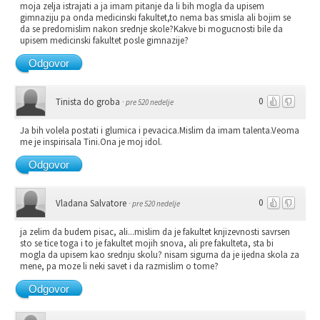
moja zelja istrajati a ja imam pitanje da li bih mogla da upisem
gimnaziju pa onda medicinski fakultet,to nema bas smisla ali bojim se
da se predomislim nakon srednje skole?Kakve bi mogucnosti bile da
upisem medicinski fakultet posle gimnazije?
Odgovor
0
Tinista do groba
·
pre 520 nedelje
Ja bih volela postati i glumica i pevacica.Mislim da imam talenta.Veoma
me je inspirisala Tini.Ona je moj idol.
Odgovor
0
Vladana Salvatore
·
pre 520 nedelje
ja zelim da budem pisac, ali...mislim da je fakultet knjizevnosti savrsen
sto se tice toga i to je fakultet mojih snova, ali pre fakulteta, sta bi
mogla da upisem kao srednju skolu? nisam sigurna da je ijedna skola za
mene, pa moze li neki savet i da razmislim o tome?
Odgovor