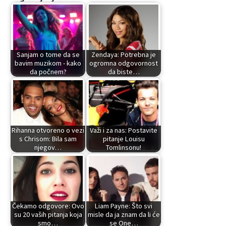
Sanjam o tome da se
Zendaya: Potrebna je
bavim muzikom - kako
ogromna odgovornost
da počnem?
da biste…
Rihanna otvoreno o vezi
Važi i za nas: Postavite
s Chrisom: Bila sam
pitanje Louisu
njegov…
Tomlinsonu!
Čekamo odgovore: Ovo
Liam Payne: Što svi
su 20 vaših pitanja koja
misle da ja znam da li će
smo…
se One…