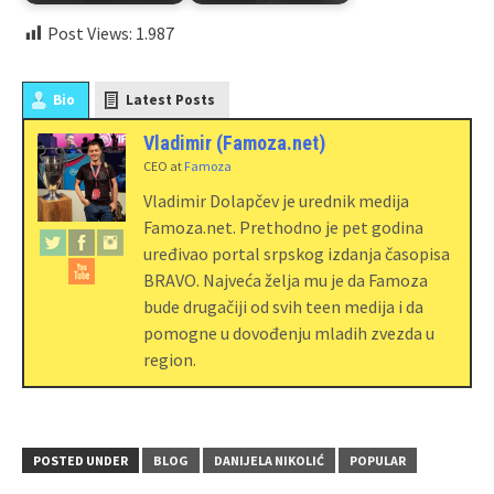
Post Views:
1.987
Bio
Latest Posts
Vladimir (Famoza.net)
CEO
at
Famoza
Vladimir Dolapčev je urednik medija
Famoza.net. Prethodno je pet godina
uređivao portal srpskog izdanja časopisa
BRAVO. Najveća želja mu je da Famoza
bude drugačiji od svih teen medija i da
pomogne u dovođenju mladih zvezda u
region.
POSTED UNDER
BLOG
DANIJELA NIKOLIĆ
POPULAR