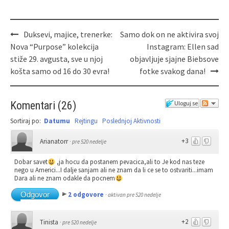
Duksevi, majice, trenerke:
Samo dok on ne aktivira svoj
Nova “Purpose” kolekcija
Instagram: Ellen sad
stiže 29. avgusta, sve u njoj
objavljuje sjajne Biebsove
košta samo od 16 do 30 evra!
fotke svakog dana!
Komentari
(
26
)
Uloguj se
Sortiraj po:
Datumu
Rejtingu
Poslednjoj Aktivnosti
+3
Arianatorr
·
pre 520 nedelje
Dobar savet
,ja hocu da postanem pevacica,ali to Je kod nas teze
nego u Americi...I dalje sanjam ali ne znam da li ce se to ostvariti...imam
Dara ali ne znam odakle da pocnem
Odgovor
2 odgovore
·
aktivan pre 520 nedelje
+2
Tinista
·
pre 520 nedelje