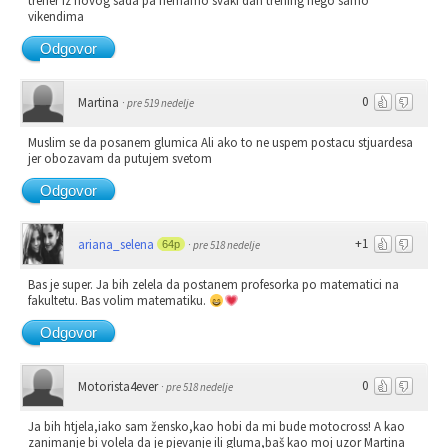
trener iz novog sada pa nemamo svaki dan trening nego samo
vikendima
Odgovor
0
Martina
·
pre 519 nedelje
Muslim se da posanem glumica Ali ako to ne uspem postacu stjuardesa
jer obozavam da putujem svetom
Odgovor
+1
ariana_selena
64p
·
pre 518 nedelje
Bas je super. Ja bih zelela da postanem profesorka po matematici na
fakultetu. Bas volim matematiku.
Odgovor
0
Motorista4ever
·
pre 518 nedelje
Ja bih htjela,iako sam žensko,kao hobi da mi bude motocross! A kao
zanimanje bi volela da je pjevanje ili gluma,baš kao moj uzor Martina