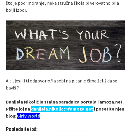
što je pod ‘moranje’, neka stručna škola bi verovatno bila
bolji izbor.
A ti, jesi li ti odgovorio/la sebi na pitanje čime želiš da se
baviš ?
Danijela Nikolić je stalna saradnica portala Famoza.net.
Pišite joj na
danijela.nikolic@famoza.net
i posetite njen
blog
Girly World
Pogledajte još: