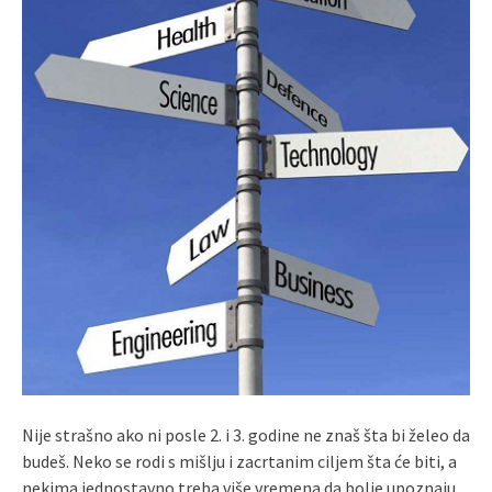
Nije strašno ako ni posle 2. i 3. godine ne znaš šta bi želeo da
budeš. Neko se rodi s mišlju i zacrtanim ciljem šta će biti, a
nekima jednostavno treba više vremena da bolje upoznaju