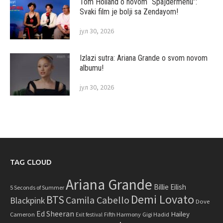
Tom Holland o novom “Spajdermenu”:
Svaki film je bolji sa Zendayom!
јул 30, 2026
Izlazi sutra: Ariana Grande o svom novom
albumu!
јул 30, 2026
TAG CLOUD
Ariana Grande
Billie Eilish
5 Seconds of Summer
Demi Lovato
BTS
Camila Cabello
Blackpink
Dove
Ed Sheeran
Hailey
Cameron
Fifth Harmony
Gigi Hadid
Exit festival