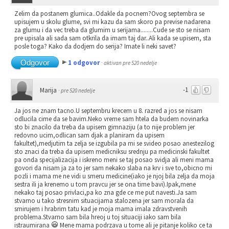
Zelim da postanem glumica..Odakle da pocnem?Ovog septembra se
upisujem u skolu glume, svi mi kazu da sam skoro pa previse nadarena
za glumu i da vec treba da glumim u serijama........Cude se sto se nisam
pre upisala ali sada sam otkrila da imam taj dar..Ali kada se upisem, sta
posle toga? Kako da dodjem do serija? Imate li neki savet?
Odgovor
1 odgovor
·
aktivan pre 520 nedelje
-1
Marija
·
pre 520 nedelje
Ja jos ne znam tacno.U septembru krecem u 8. razred a jos se nisam
odlucila cime da se bavim.Neko vreme sam htela da budem novinarka
sto bi znacilo da treba da upisem gimnaziju (a to nije problem jer
redovno ucim,odlican sam djak a planiram da upisem
fakultet),medjutim ta zelja se izgubila pa mi se svideo posao anestezilog
sto znaci da treba da upisem medicniksu srednju pa medicinski fakultet
pa onda specijalizacija i iskreno meni se taj posao svidja ali meni mama
govori da nisam ja za to jer sam nekako slaba na krv i sve to,obicno mi
pozli i mama me ne vidi u smeru medicine(iako je njoj bila zelja da moja
sestra ili ja krenemo u tom pravcu jer se ona time bavi).Ipak,mene
nekako taj posao privlaci,pa ko zna gde ce me put navesti.Ja sam
stvarno u tako stresnim situacijama stalozena jer sam morala da
smirujem i hrabrim tatu kad je moja mama imala zdravstvenih
problema.Stvarno sam bila hreoj u toj situaciji iako sam bila
istraumirana
Mene mama podrzava u tome ali je pitanje koliko ce ta