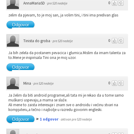
0
AnnaMariaSD
·
pre 520 nedelje
zelim da pjevam, to je moj san, ja volim tini, i tini ima predivan glas
Odgovor
0
Tinista do groba
·
pre 520 nedelje
Ja bih zelela da postanem pevacica i glumica.Mislim da imam talenta za
to.Mene je inspirisala Tini ona je moj uzor.
Odgovor
0
Mina
·
pre 520 nedelje
Ja želim da biti android programer,ali tata mi je rekao da u tome samo
muškarci uspevaju,a mama se slaže.
Ali mene to zaista interesuje i znam sve o androidu i većinu stvari na
kompjuteru,a tečno i najbolje u razredu govorim engleski.
Odgovor
1 odgovor
·
aktivan pre 520 nedelje