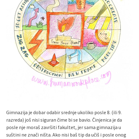
Gimnazija je dobar odabir srednje ukoliko posle 8. (ili 9.
razreda) još nisi siguran čime bi se bavio. Činjenica je da
posle nje moraš završiti fakultet, jer sama gimnazija u
suštini ne znači ništa. Ako nisi baš tip da učiš i posle onog