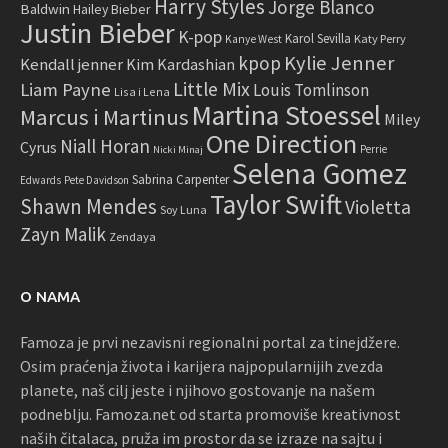
Harry Styles
Jorge Blanco
Baldwin
Hailey Bieber
Justin Bieber
K-pop
Karol Sevilla
Katy Perry
Kanye West
Kylie Jenner
kpop
Kendall jenner
Kim Kardashian
Little Mix
Liam Payne
Louis Tomlinson
Lisa i Lena
Martina Stoessel
Marcus i Martinus
Miley
One Direction
Niall Horan
Cyrus
Perrie
Nicki Minaj
Selena Gomez
Sabrina Carpenter
Edwards
Pete Davidson
Taylor Swift
Shawn Mendes
Violetta
Soy Luna
Zayn Malik
Zendaya
O NAMA
Famoza je prvi nezavisni regionalni portal za tinejdžere.
Osim praćenja života i karijera najpopularnijih zvezda
planete, naš cilj jeste i njihovo gostovanje na našem
podneblju. Famoza.net od starta promoviše kreativnost
naših čitalaca, pruža im prostor da se izraze na sajtu i